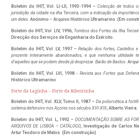
Boletim do IHIT, Vol. LI-LII, 1993-1994 –
Colecção de todos os
jurisdição da cidade na ilha Terceira, com a indicação da importâ
um deles
. Anónimo – Arquivo Histórico Ultramarino. (Em const
Boletim do IHIT, Vol. LIV, 1996,
Tombos dos Fortes da Ilha Terceir
Direcção dos Serviços de Engenharia do Exército.
Boletim do IHIT, Vol. LV, 1997 –
Relação dos fortes, Castellos e
prezente inteiramente abandonados, e que nenhuma utilidade 
d’aquelles que se podem desde já desprezar. Barão de Bastos
. Arqui
Boletim do IHIT, Vol. LVI, 1998 -
Revista aos Fortes que Defend
Histórico Ultramarino
Forte da Laginha – Forte da Ribeirinha
Boletim do IHIT, Vol. XLV, Tomo II, 1987 –
Da poliorcética à fort
sistema defensivo nos Açores nos séculos XVI-XIX
, Alberto Vieira
Boletim do IHIT, Vol. L, 1992 –
DOCUMENTAÇÃO SOBRE AS FORT
ARQUIVOS DE LISBOA – CATÁLOGO
, Investigação de Carlos N
Artur Teodoro de Matos. (Em construção)