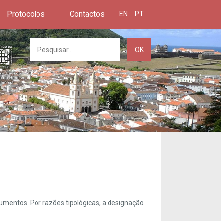
Protocolos
Contactos
EN
PT
OK
umentos. Por razões tipológicas, a designação