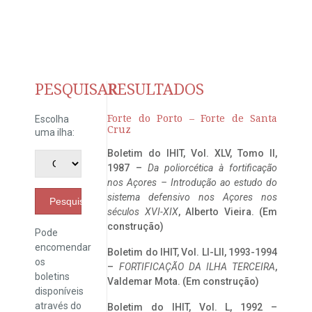
PESQUISAR
RESULTADOS
Forte do Porto – Forte de Santa
Escolha
Cruz
uma ilha:
Boletim do IHIT, Vol. XLV, Tomo II,
1987 –
Da poliorcética à fortificação
nos Açores – Introdução ao estudo do
sistema defensivo nos Açores nos
Pesquisar
séculos XVI-XIX
, Alberto Vieira. (Em
construção)
Pode
encomendar
Boletim do IHIT, Vol. LI-LII, 1993-1994
os
–
FORTIFICAÇÃO DA ILHA TERCEIRA
,
boletins
Valdemar Mota. (Em construção)
disponíveis
através do
Boletim do IHIT, Vol. L, 1992 –