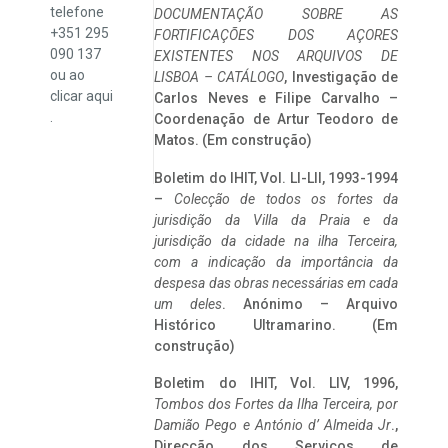
telefone
DOCUMENTAÇÃO SOBRE AS
+351 295
FORTIFICAÇÕES DOS AÇORES
090 137
EXISTENTES NOS ARQUIVOS DE
ou ao
LISBOA – CATÁLOGO
, Investigação de
clicar
aqui
Carlos Neves e Filipe Carvalho –
.
Coordenação de Artur Teodoro de
Matos. (Em construção)
Boletim do IHIT, Vol. LI-LII, 1993-1994
–
Colecção de todos os fortes da
jurisdição da Villa da Praia e da
jurisdição da cidade na ilha Terceira,
com a indicação da importância da
despesa das obras necessárias em cada
um deles
. Anónimo – Arquivo
Histórico Ultramarino. (Em
construção)
Boletim do IHIT, Vol. LIV, 1996,
Tombos dos Fortes da Ilha Terceira,
por
Damião Pego e António d’ Almeida Jr
.,
Direcção dos Serviços de