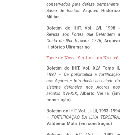
conservados para defeza permanente.
Barão de Bastos
. Arquivo Histórico
Militar.
Boletim do IHIT, Vol. LVI, 1998 -
Revista aos Fortes que Defendem a
Costa da Ilha Terceira- 1776
, Arquivo
Histórico Ultramarino
Forte de Nossa Senhora da Nazaré
Boletim do IHIT, Vol. XLV, Tomo II,
1987 –
Da poliorcética à fortificação
nos Açores – Introdução ao estudo do
sistema defensivo nos Açores nos
séculos XVI-XIX
, Alberto Vieira. (Em
construção)
Boletim do IHIT, Vol. LI-LII, 1993-1994
–
FORTIFICAÇÃO DA ILHA TERCEIRA
,
Valdemar Mota. (Em construção)
Boletim do IHIT, Vol. L, 1992 –