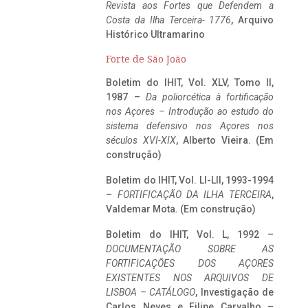
Revista aos Fortes que Defendem a
Costa da Ilha Terceira- 1776
, Arquivo
Histórico Ultramarino
Forte de São João
Boletim do IHIT, Vol. XLV, Tomo II,
1987 –
Da poliorcética à fortificação
nos Açores – Introdução ao estudo do
sistema defensivo nos Açores nos
séculos XVI-XIX
, Alberto Vieira. (Em
construção)
Boletim do IHIT, Vol. LI-LII, 1993-1994
–
FORTIFICAÇÃO DA ILHA TERCEIRA
,
Valdemar Mota. (Em construção)
Boletim do IHIT, Vol. L, 1992 –
DOCUMENTAÇÃO SOBRE AS
FORTIFICAÇÕES DOS AÇORES
EXISTENTES NOS ARQUIVOS DE
LISBOA – CATÁLOGO
, Investigação de
Carlos Neves e Filipe Carvalho –