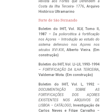
Revista aos Fortes que Defendem a
Costa da Ilha Terceira- 1776
, Arquivo
Histórico Ultramarino
Forte de São Fernando
Boletim do IHIT, Vol. XLV, Tomo II,
1987 –
Da poliorcética à fortificação
nos Açores – Introdução ao estudo do
sistema defensivo nos Açores nos
séculos XVI-XIX
, Alberto Vieira. (Em
construção)
Boletim do IHIT, Vol. LI-LII, 1993-1994
–
FORTIFICAÇÃO DA ILHA TERCEIRA
,
Valdemar Mota. (Em construção)
Boletim do IHIT, Vol. L, 1992 –
DOCUMENTAÇÃO SOBRE AS
FORTIFICAÇÕES DOS AÇORES
EXISTENTES NOS ARQUIVOS DE
LISBOA – CATÁLOGO
, Investigação de
Carlos Neves e Filipe Carvalho –