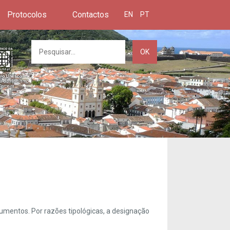
Protocolos
Contactos
EN
PT
OK
umentos. Por razões tipológicas, a designação