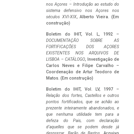
nos Açores – Introdução ao estudo do
sistema defensivo nos Açores nos
séculos XVI-XIX
, Alberto Vieira. (Em
construção)
Boletim do IHIT, Vol. L, 1992 –
DOCUMENTAÇÃO SOBRE AS
FORTIFICAÇÕES DOS AÇORES
EXISTENTES NOS ARQUIVOS DE
LISBOA – CATÁLOGO
, Investigação de
Carlos Neves e Filipe Carvalho –
Coordenação de Artur Teodoro de
Matos. (Em construção)
Boletim do IHIT, Vol. LV, 1997 –
Relação dos fortes, Castellos e outros
pontos fortificados, que se achão ao
prezente inteiramente abandonados, e
que nenhuma utilidade tem para a
defeza do Pais, com declaração
d’aquelles que se podem desde já
desprezar. Barão de Bastos
. Arquivo