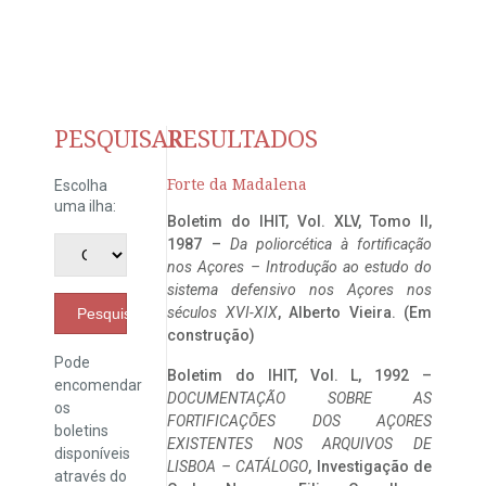
PESQUISAR
RESULTADOS
Forte da Madalena
Escolha
uma ilha:
Boletim do IHIT, Vol. XLV, Tomo II,
1987 –
Da poliorcética à fortificação
nos Açores – Introdução ao estudo do
sistema defensivo nos Açores nos
séculos XVI-XIX
, Alberto Vieira. (Em
Pesquisar
construção)
Pode
Boletim do IHIT, Vol. L, 1992 –
encomendar
DOCUMENTAÇÃO SOBRE AS
os
FORTIFICAÇÕES DOS AÇORES
boletins
EXISTENTES NOS ARQUIVOS DE
disponíveis
LISBOA – CATÁLOGO
, Investigação de
através do