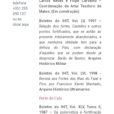
Carlos Neves e Filipe Carvalho –
telefone
Coordenação de Artur Teodoro de
+351 295
Matos. (Em construção)
090 137
ou ao
Boletim do IHIT, Vol. LV, 1997 –
clicar
aqui
Relação dos fortes, Castellos e outros
.
pontos fortificados, que se achão ao
prezente inteiramente abandonados, e
que nenhuma utilidade tem para a
defeza do Pais, com declaração
d’aquelles que se podem desde já
desprezar. Barão de Bastos
. Arquivo
Histórico Militar.
Boletim do IHIT, Vol. LVI, 1998 -
Revista aos Fortes das Ilhas do Faial e
Pico, por Francisco Xavier Machado
,
Arquivo Histórico Ultramarino
Forte do Cais
Boletim do IHIT, Vol. XLV, Tomo II,
1987 –
Da poliorcética à fortificação