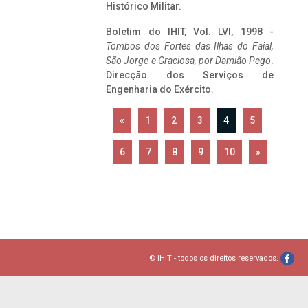
Histórico Militar.
Boletim do IHIT, Vol. LVI, 1998 -
Tombos dos Fortes das Ilhas do Faial,
São Jorge e Graciosa,
por Damião Pego
.
Direcção dos Serviços de
Engenharia do Exército.
«
1
2
3
4
5
6
7
8
9
10
»
© IHIT - todos os direitos reservados.