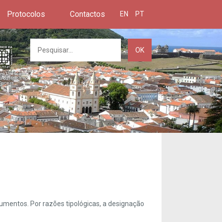
Protocolos
Contactos
EN
PT
OK
umentos. Por razões tipológicas, a designação