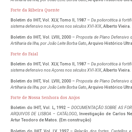
Forte da Ribeira Quente
Boletim do IHIT, Vol. XLV, Tomo II, 1987 –
Da poliorcética à fort
sistema defensivo nos Açores nos séculos XVI-XIX
, Alberto Vieira
Boletim do IHIT, Vol. LVIII, 2000 –
Proposta de Plano Defensivo de
Artilharia da Ilha, por João Leite Borba Gato
, Arquivo Histórico Ult
Forte do Faial
Boletim do IHIT, Vol. XLV, Tomo II, 1987 –
Da poliorcética à fort
sistema defensivo nos Açores nos séculos XVI-XIX
, Alberto Vieira
Boletim do IHIT, Vol. LVIII, 2000 –
Proposta de Plano Defensivo de
Artilharia da Ilha, por João Leite Borba Gato
, Arquivo Histórico Ult
Forte de Nossa Senhora dos Anjos
Boletim do IHIT, Vol. L, 1992 –
DOCUMENTAÇÃO SOBRE AS FORT
ARQUIVOS DE LISBOA – CATÁLOGO
, Investigação de Carlos N
Artur Teodoro de Matos. (Em construção)
Boletim do IHIT, Vol. LV, 1997 –
Relação dos fortes, Castellos e