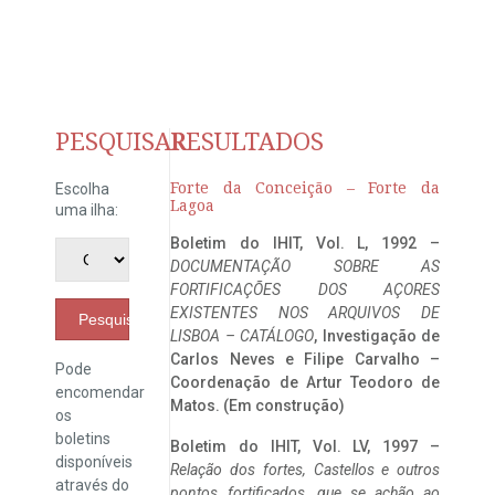
PESQUISAR
RESULTADOS
Forte da Conceição – Forte da
Escolha
Lagoa
uma ilha:
Boletim do IHIT, Vol. L, 1992 –
DOCUMENTAÇÃO SOBRE AS
FORTIFICAÇÕES DOS AÇORES
EXISTENTES NOS ARQUIVOS DE
Pesquisar
LISBOA – CATÁLOGO
, Investigação de
Carlos Neves e Filipe Carvalho –
Pode
Coordenação de Artur Teodoro de
encomendar
Matos. (Em construção)
os
boletins
Boletim do IHIT, Vol. LV, 1997 –
disponíveis
Relação dos fortes, Castellos e outros
através do
pontos fortificados, que se achão ao