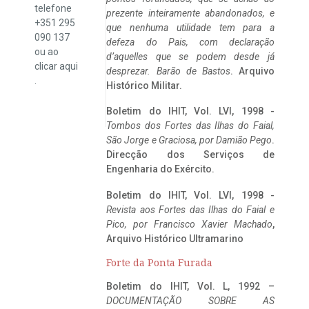
telefone
prezente inteiramente abandonados, e
+351 295
que nenhuma utilidade tem para a
090 137
defeza do Pais, com declaração
ou ao
d’aquelles que se podem desde já
clicar
aqui
desprezar. Barão de Bastos
. Arquivo
.
Histórico Militar.
Boletim do IHIT, Vol. LVI, 1998 -
Tombos dos Fortes das Ilhas do Faial,
São Jorge e Graciosa,
por Damião Pego
.
Direcção dos Serviços de
Engenharia do Exército.
Boletim do IHIT, Vol. LVI, 1998 -
Revista aos Fortes das Ilhas do Faial e
Pico, por Francisco Xavier Machado
,
Arquivo Histórico Ultramarino
Forte da Ponta Furada
Boletim do IHIT, Vol. L, 1992 –
DOCUMENTAÇÃO SOBRE AS