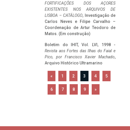
FORTIFICAÇÕES DOS AÇORES
EXISTENTES NOS ARQUIVOS DE
LISBOA – CATÁLOGO
, Investigação de
Carlos Neves e Filipe Carvalho –
Coordenação de Artur Teodoro de
Matos. (Em construção)
Boletim do IHIT, Vol. LVI, 1998 -
Revista aos Fortes das Ilhas do Faial e
Pico, por Francisco Xavier Machado
,
Arquivo Histórico Ultramarino
«
1
2
3
4
5
6
7
8
9
»