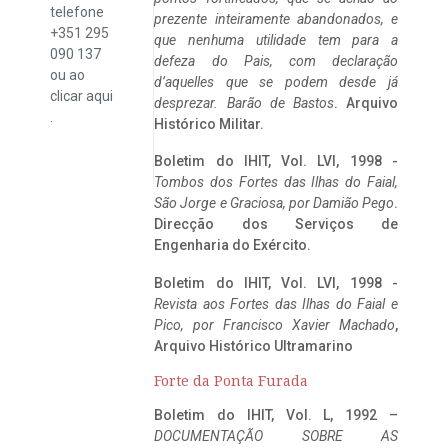
telefone
prezente inteiramente abandonados, e
+351 295
que nenhuma utilidade tem para a
090 137
defeza do Pais, com declaração
ou ao
d’aquelles que se podem desde já
clicar
aqui
desprezar. Barão de Bastos
. Arquivo
.
Histórico Militar.
Boletim do IHIT, Vol. LVI, 1998 -
Tombos dos Fortes das Ilhas do Faial,
São Jorge e Graciosa,
por Damião Pego
.
Direcção dos Serviços de
Engenharia do Exército.
Boletim do IHIT, Vol. LVI, 1998 -
Revista aos Fortes das Ilhas do Faial e
Pico, por Francisco Xavier Machado
,
Arquivo Histórico Ultramarino
Forte da Ponta Furada
Boletim do IHIT, Vol. L, 1992 –
DOCUMENTAÇÃO SOBRE AS