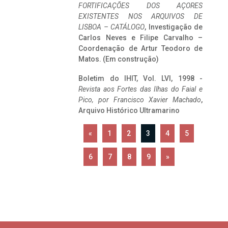
FORTIFICAÇÕES DOS AÇORES
EXISTENTES NOS ARQUIVOS DE
LISBOA – CATÁLOGO
, Investigação de
Carlos Neves e Filipe Carvalho –
Coordenação de Artur Teodoro de
Matos. (Em construção)
Boletim do IHIT, Vol. LVI, 1998 -
Revista aos Fortes das Ilhas do Faial e
Pico, por Francisco Xavier Machado
,
Arquivo Histórico Ultramarino
«
1
2
3
4
5
6
7
8
9
»