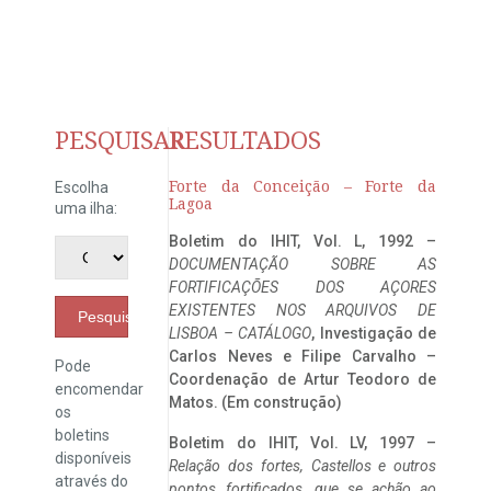
PESQUISAR
RESULTADOS
Forte da Conceição – Forte da
Escolha
Lagoa
uma ilha:
Boletim do IHIT, Vol. L, 1992 –
DOCUMENTAÇÃO SOBRE AS
FORTIFICAÇÕES DOS AÇORES
EXISTENTES NOS ARQUIVOS DE
Pesquisar
LISBOA – CATÁLOGO
, Investigação de
Carlos Neves e Filipe Carvalho –
Pode
Coordenação de Artur Teodoro de
encomendar
Matos. (Em construção)
os
boletins
Boletim do IHIT, Vol. LV, 1997 –
disponíveis
Relação dos fortes, Castellos e outros
através do
pontos fortificados, que se achão ao