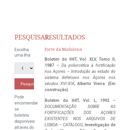
PESQUISAR
RESULTADOS
Forte da Madalena
Escolha
uma ilha:
Boletim do IHIT, Vol. XLV, Tomo II,
1987 –
Da poliorcética à fortificação
nos Açores – Introdução ao estudo do
sistema defensivo nos Açores nos
séculos XVI-XIX
, Alberto Vieira. (Em
Pesquisar
construção)
Pode
Boletim do IHIT, Vol. L, 1992 –
encomendar
DOCUMENTAÇÃO SOBRE AS
os
FORTIFICAÇÕES DOS AÇORES
boletins
EXISTENTES NOS ARQUIVOS DE
disponíveis
LISBOA – CATÁLOGO
, Investigação de
através do