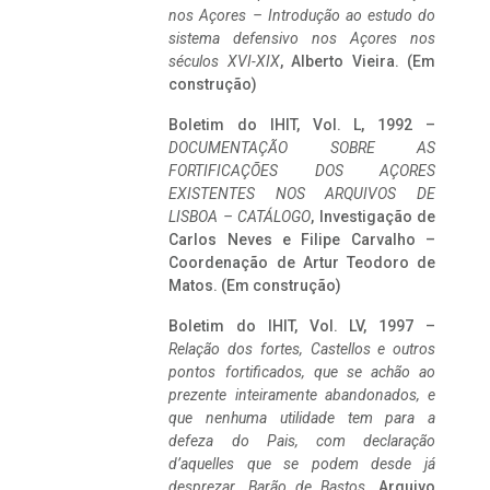
nos Açores – Introdução ao estudo do
sistema defensivo nos Açores nos
séculos XVI-XIX
, Alberto Vieira. (Em
construção)
Boletim do IHIT, Vol. L, 1992 –
DOCUMENTAÇÃO SOBRE AS
FORTIFICAÇÕES DOS AÇORES
EXISTENTES NOS ARQUIVOS DE
LISBOA – CATÁLOGO
, Investigação de
Carlos Neves e Filipe Carvalho –
Coordenação de Artur Teodoro de
Matos. (Em construção)
Boletim do IHIT, Vol. LV, 1997 –
Relação dos fortes, Castellos e outros
pontos fortificados, que se achão ao
prezente inteiramente abandonados, e
que nenhuma utilidade tem para a
defeza do Pais, com declaração
d’aquelles que se podem desde já
desprezar. Barão de Bastos
. Arquivo