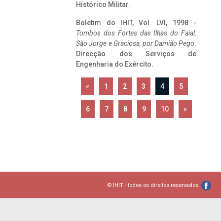
Histórico Militar.
Boletim do IHIT, Vol. LVI, 1998 -
Tombos dos Fortes das Ilhas do Faial,
São Jorge e Graciosa,
por Damião Pego
.
Direcção dos Serviços de
Engenharia do Exército.
«
1
2
3
4
5
6
7
8
9
10
»
© IHIT - todos os direitos reservados.