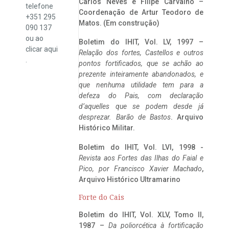
Carlos Neves e Filipe Carvalho –
telefone
Coordenação de Artur Teodoro de
+351 295
Matos. (Em construção)
090 137
ou ao
Boletim do IHIT, Vol. LV, 1997 –
clicar
aqui
Relação dos fortes, Castellos e outros
.
pontos fortificados, que se achão ao
prezente inteiramente abandonados, e
que nenhuma utilidade tem para a
defeza do Pais, com declaração
d’aquelles que se podem desde já
desprezar. Barão de Bastos
. Arquivo
Histórico Militar.
Boletim do IHIT, Vol. LVI, 1998 -
Revista aos Fortes das Ilhas do Faial e
Pico, por Francisco Xavier Machado
,
Arquivo Histórico Ultramarino
Forte do Cais
Boletim do IHIT, Vol. XLV, Tomo II,
1987 –
Da poliorcética à fortificação