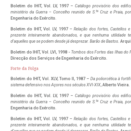
Boletim do IHIT, Vol. LV, 1997 –
Catálogo provisório dos edific
ta
ministério da Guerra – Concelho reunido de S.
Cruz e Praia, po
Engenharia do Exército.
Boletim do IHIT, Vol. LV, 1997 –
Relação dos fortes, Castellos e
prezente inteiramente abandonados, e que nenhuma utilidade 
d’aquelles que se podem desde já desprezar. Barão de Bastos
. Arqui
Boletim do IHIT, Vol. LVI, 1998 -
Tombos dos Fortes das Ilhas do F
Direcção dos Serviços de Engenharia do Exército.
Forte da Folga
Boletim do IHIT, Vol. XLV, Tomo II, 1987 –
Da poliorcética à fort
sistema defensivo nos Açores nos séculos XVI-XIX
, Alberto Vieira
Boletim do IHIT, Vol. LV, 1997 –
Catálogo provisório dos edific
ta
ministério da Guerra – Concelho reunido de S.
Cruz e Praia, po
Engenharia do Exército.
Boletim do IHIT, Vol. LV, 1997 –
Relação dos fortes, Castellos e
prezente inteiramente abandonados, e que nenhuma utilidade 