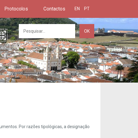
Protocolos
Contactos
EN
PT
OK
umentos. Por razões tipológicas, a designação