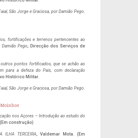
vo Histórico Militar.
aial, São Jorge e Graciosa,
por Damião Pego
.
ios, fortificações e terrenos pertencentes ao
r Damião Pego
, Direcção dos Serviços de
 outros pontos fortificados, que se achão ao
tem para a defeza do Pais, com declaração
vo Histórico Militar.
aial, São Jorge e Graciosa,
por Damião Pego
.
s Moinhos
ificação nos Açores – Introdução ao estudo do
. (Em construção)
A ILHA TERCEIRA
, Valdemar Mota. (Em