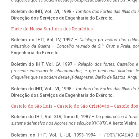
d’aquelles que se podem desde já desprezar. Barão de Bastos
. Arqui
Boletim do IHIT, Vol. LVI, 1998 -
Tombos dos Fortes das Ilhas do F
Direcção dos Serviços de Engenharia do Exército.
Forte de Nossa Senhora dos Remédios
Boletim do IHIT, Vol. LV, 1997 –
Catálogo provisório dos edific
ta
ministério da Guerra – Concelho reunido de S.
Cruz e Praia, po
Engenharia do Exército.
Boletim do IHIT, Vol. LV, 1997 –
Relação dos fortes, Castellos e
prezente inteiramente abandonados, e que nenhuma utilidade 
d’aquelles que se podem desde já desprezar. Barão de Bastos
. Arqui
Boletim do IHIT, Vol. LVI, 1998 -
Tombos dos Fortes das Ilhas do F
Direcção dos Serviços de Engenharia do Exército.
Castelo de São Luís – Castelo de São Cristóvão – Castelo do
Boletim do IHIT, Vol. XLV, Tomo II, 1987 –
Da poliorcética à fort
sistema defensivo nos Açores nos séculos XVI-XIX
, Alberto Vieira
Boletim do IHIT, Vol. LI-LII, 1993-1994 –
FORTIFICAÇÃO D