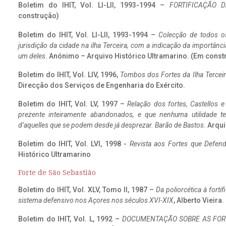
Boletim do IHIT, Vol. LI-LII, 1993-1994 –
FORTIFICAÇÃO D
construção)
Boletim do IHIT, Vol. LI-LII, 1993-1994 –
Colecção de todos os
jurisdição da cidade na ilha Terceira, com a indicação da importâ
um deles
. Anónimo – Arquivo Histórico Ultramarino. (Em const
Boletim do IHIT, Vol. LIV, 1996,
Tombos dos Fortes da Ilha Terceir
Direcção dos Serviços de Engenharia do Exército.
Boletim do IHIT, Vol. LV, 1997 –
Relação dos fortes, Castellos e
prezente inteiramente abandonados, e que nenhuma utilidade 
d’aquelles que se podem desde já desprezar. Barão de Bastos
. Arqui
Boletim do IHIT, Vol. LVI, 1998 -
Revista aos Fortes que Defend
Histórico Ultramarino
Forte de São Sebastião
Boletim do IHIT, Vol. XLV, Tomo II, 1987 –
Da poliorcética à fort
sistema defensivo nos Açores nos séculos XVI-XIX
, Alberto Vieira
Boletim do IHIT, Vol. L, 1992 –
DOCUMENTAÇÃO SOBRE AS FORT