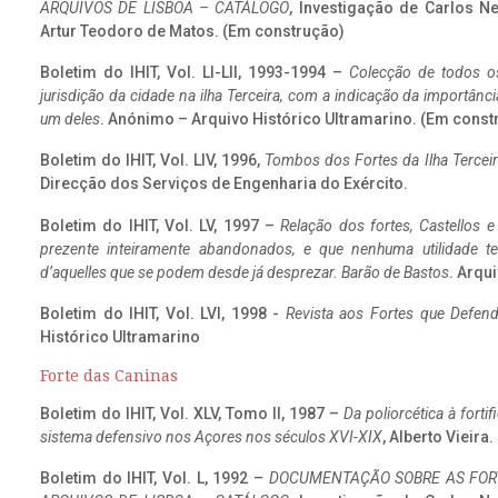
ARQUIVOS DE LISBOA – CATÁLOGO
, Investigação de Carlos N
Artur Teodoro de Matos. (Em construção)
Boletim do IHIT, Vol. LI-LII, 1993-1994 –
Colecção de todos os
jurisdição da cidade na ilha Terceira, com a indicação da importâ
um deles
. Anónimo – Arquivo Histórico Ultramarino. (Em const
Boletim do IHIT, Vol. LIV, 1996,
Tombos dos Fortes da Ilha Terceir
Direcção dos Serviços de Engenharia do Exército.
Boletim do IHIT, Vol. LV, 1997 –
Relação dos fortes, Castellos e
prezente inteiramente abandonados, e que nenhuma utilidade 
d’aquelles que se podem desde já desprezar. Barão de Bastos
. Arqui
Boletim do IHIT, Vol. LVI, 1998 -
Revista aos Fortes que Defend
Histórico Ultramarino
Forte das Caninas
Boletim do IHIT, Vol. XLV, Tomo II, 1987 –
Da poliorcética à fort
sistema defensivo nos Açores nos séculos XVI-XIX
, Alberto Vieira
Boletim do IHIT, Vol. L, 1992 –
DOCUMENTAÇÃO SOBRE AS FORT