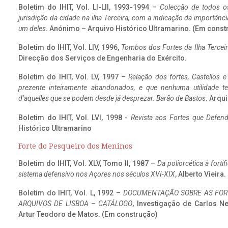
Boletim do IHIT, Vol. LI-LII, 1993-1994 –
Colecção de todos os
jurisdição da cidade na ilha Terceira, com a indicação da importâ
um deles
. Anónimo – Arquivo Histórico Ultramarino. (Em const
Boletim do IHIT, Vol. LIV, 1996,
Tombos dos Fortes da Ilha Terceir
Direcção dos Serviços de Engenharia do Exército.
Boletim do IHIT, Vol. LV, 1997 –
Relação dos fortes, Castellos e
prezente inteiramente abandonados, e que nenhuma utilidade 
d’aquelles que se podem desde já desprezar. Barão de Bastos
. Arqui
Boletim do IHIT, Vol. LVI, 1998 -
Revista aos Fortes que Defend
Histórico Ultramarino
Forte do Pesqueiro dos Meninos
Boletim do IHIT, Vol. XLV, Tomo II, 1987 –
Da poliorcética à fort
sistema defensivo nos Açores nos séculos XVI-XIX
, Alberto Vieira
Boletim do IHIT, Vol. L, 1992 –
DOCUMENTAÇÃO SOBRE AS FORT
ARQUIVOS DE LISBOA – CATÁLOGO
, Investigação de Carlos N
Artur Teodoro de Matos. (Em construção)