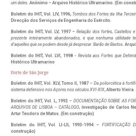
um deles
. Anónimo – Arquivo Histórico Ultramarino. (Em const
Boletim do IHIT, Vol. LIV, 1996,
Tombos dos Fortes da Ilha Terceir
Direcção dos Serviços de Engenharia do Exército.
Boletim do IHIT, Vol. LV, 1997 –
Relação dos fortes, Castellos e
prezente inteiramente abandonados, e que nenhuma utilidade 
d’aquelles que se podem desde já desprezar. Barão de Bastos
. Arqui
Boletim do IHIT, Vol. LVI, 1998 -
Revista aos Fortes que Defend
Histórico Ultramarino
Forte de São Jorge
Boletim do IHIT, Vol. XLV, Tomo II, 1987 –
Da poliorcética à fort
sistema defensivo nos Açores nos séculos XVI-XIX
, Alberto Vieira
Boletim do IHIT, Vol. L, 1992 –
DOCUMENTAÇÃO SOBRE AS FORT
ARQUIVOS DE LISBOA – CATÁLOGO
, Investigação de Carlos N
Artur Teodoro de Matos. (Em construção)
Boletim do IHIT, Vol. LI-LII, 1993-1994 –
FORTIFICAÇÃO D
construção)