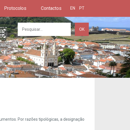
Protocolos
Contactos
EN
PT
OK
umentos. Por razões tipológicas, a designação