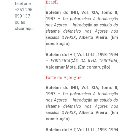
Brasil
telefone
+351 295
Boletim do IHIT, Vol. XLV, Tomo II,
090 137
1987 –
Da poliorcética à fortificação
ou ao
nos Açores – Introdução ao estudo do
clicar
aqui
sistema defensivo nos Açores nos
.
séculos XVI-XIX
, Alberto Vieira. (Em
construção)
Boletim do IHIT, Vol. LI-LII, 1993-1994
–
FORTIFICAÇÃO DA ILHA TERCEIRA
,
Valdemar Mota. (Em construção)
Forte do Açougue
Boletim do IHIT, Vol. XLV, Tomo II,
1987 –
Da poliorcética à fortificação
nos Açores – Introdução ao estudo do
sistema defensivo nos Açores nos
séculos XVI-XIX
, Alberto Vieira. (Em
construção)
Boletim do IHIT, Vol. LI-LII, 1993-1994