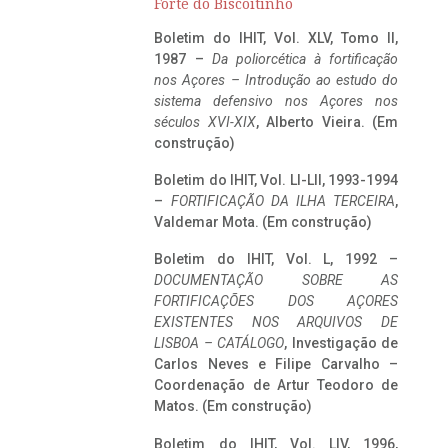
Forte do Biscoitinho
Boletim do IHIT, Vol. XLV, Tomo II,
1987 –
Da poliorcética à fortificação
nos Açores – Introdução ao estudo do
sistema defensivo nos Açores nos
séculos XVI-XIX
, Alberto Vieira. (Em
construção)
Boletim do IHIT, Vol. LI-LII, 1993-1994
–
FORTIFICAÇÃO DA ILHA TERCEIRA
,
Valdemar Mota. (Em construção)
Boletim do IHIT, Vol. L, 1992 –
DOCUMENTAÇÃO SOBRE AS
FORTIFICAÇÕES DOS AÇORES
EXISTENTES NOS ARQUIVOS DE
LISBOA – CATÁLOGO
, Investigação de
Carlos Neves e Filipe Carvalho –
Coordenação de Artur Teodoro de
Matos. (Em construção)
Boletim do IHIT, Vol. LIV, 1996,