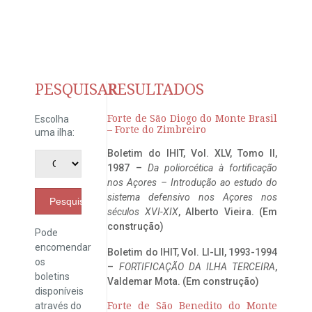
PESQUISAR
RESULTADOS
Forte de São Diogo do Monte Brasil
Escolha
– Forte do Zimbreiro
uma ilha:
Boletim do IHIT, Vol. XLV, Tomo II,
1987 –
Da poliorcética à fortificação
nos Açores – Introdução ao estudo do
sistema defensivo nos Açores nos
Pesquisar
séculos XVI-XIX
, Alberto Vieira. (Em
construção)
Pode
encomendar
Boletim do IHIT, Vol. LI-LII, 1993-1994
os
–
FORTIFICAÇÃO DA ILHA TERCEIRA
,
boletins
Valdemar Mota. (Em construção)
disponíveis
através do
Forte de São Benedito do Monte