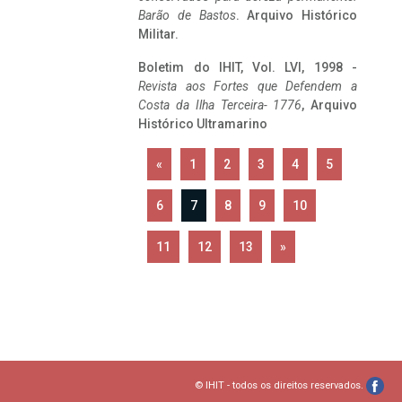
Barão de Bastos
. Arquivo Histórico
Militar.
Boletim do IHIT, Vol. LVI, 1998 -
Revista aos Fortes que Defendem a
Costa da Ilha Terceira- 1776
, Arquivo
Histórico Ultramarino
«
1
2
3
4
5
6
7
8
9
10
11
12
13
»
© IHIT - todos os direitos reservados.