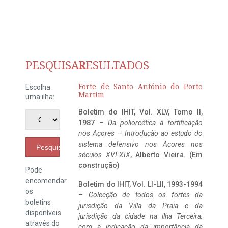
PESQUISAR
RESULTADOS
Forte de Santo António do Porto
Escolha
Martim
uma ilha:
Boletim do IHIT, Vol. XLV, Tomo II,
1987 –
Da poliorcética à fortificação
nos Açores – Introdução ao estudo do
sistema defensivo nos Açores nos
Pesquisar
séculos XVI-XIX
, Alberto Vieira. (Em
construção)
Pode
encomendar
Boletim do IHIT, Vol. LI-LII, 1993-1994
os
–
Colecção de todos os fortes da
boletins
jurisdição da Villa da Praia e da
disponíveis
jurisdição da cidade na ilha Terceira,
através do
com a indicação da importância da