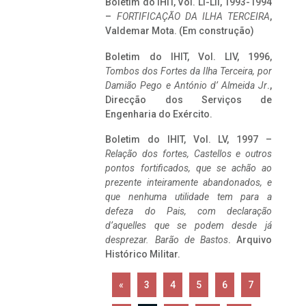
Boletim do IHIT, Vol. LI-LII, 1993-1994
–
FORTIFICAÇÃO DA ILHA TERCEIRA
,
Valdemar Mota. (Em construção)
Boletim do IHIT, Vol. LIV, 1996,
Tombos dos Fortes da Ilha Terceira,
por
Damião Pego e António d’ Almeida Jr
.,
Direcção dos Serviços de
Engenharia do Exército.
Boletim do IHIT, Vol. LV, 1997 –
Relação dos fortes, Castellos e outros
pontos fortificados, que se achão ao
prezente inteiramente abandonados, e
que nenhuma utilidade tem para a
defeza do Pais, com declaração
d’aquelles que se podem desde já
desprezar. Barão de Bastos
. Arquivo
Histórico Militar.
«
3
4
5
6
7