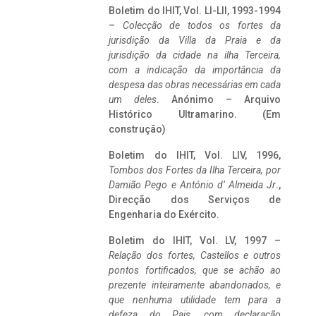
Boletim do IHIT, Vol. LI-LII, 1993-1994
–
Colecção de todos os fortes da
jurisdição da Villa da Praia e da
jurisdição da cidade na ilha Terceira,
com a indicação da importância da
despesa das obras necessárias em cada
um deles
. Anónimo – Arquivo
Histórico Ultramarino. (Em
construção)
Boletim do IHIT, Vol. LIV, 1996,
Tombos dos Fortes da Ilha Terceira,
por
Damião Pego e António d’ Almeida Jr
.,
Direcção dos Serviços de
Engenharia do Exército.
Boletim do IHIT, Vol. LV, 1997 –
Relação dos fortes, Castellos e outros
pontos fortificados, que se achão ao
prezente inteiramente abandonados, e
que nenhuma utilidade tem para a
defeza do Pais, com declaração