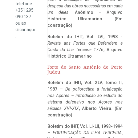
telefone
despesa das obras necessárias em cada
+351 295
um deles
. Anónimo – Arquivo
090 137
Histórico Ultramarino. (Em
ou ao
construção)
clicar
aqui
.
Boletim do IHIT, Vol. LVI, 1998 -
Revista aos Fortes que Defendem a
Costa da Ilha Terceira- 1776
, Arquivo
Histórico Ultramarino
Forte de Santo António do Porto
Judeu
Boletim do IHIT, Vol. XLV, Tomo II,
1987 –
Da poliorcética à fortificação
nos Açores – Introdução ao estudo do
sistema defensivo nos Açores nos
séculos XVI-XIX
, Alberto Vieira. (Em
construção)
Boletim do IHIT, Vol. LI-LII, 1993-1994
–
FORTIFICAÇÃO DA ILHA TERCEIRA
,