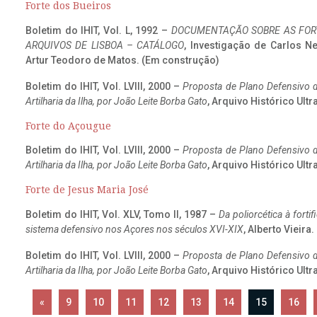
Forte dos Bueiros
Boletim do IHIT, Vol. L, 1992 –
DOCUMENTAÇÃO SOBRE AS FORT
ARQUIVOS DE LISBOA – CATÁLOGO
, Investigação de Carlos N
Artur Teodoro de Matos. (Em construção)
Boletim do IHIT, Vol. LVIII, 2000 –
Proposta de Plano Defensivo de
Artilharia da Ilha, por João Leite Borba Gato
, Arquivo Histórico Ult
Forte do Açougue
Boletim do IHIT, Vol. LVIII, 2000 –
Proposta de Plano Defensivo de
Artilharia da Ilha, por João Leite Borba Gato
, Arquivo Histórico Ult
Forte de Jesus Maria José
Boletim do IHIT, Vol. XLV, Tomo II, 1987 –
Da poliorcética à fort
sistema defensivo nos Açores nos séculos XVI-XIX
, Alberto Vieira
Boletim do IHIT, Vol. LVIII, 2000 –
Proposta de Plano Defensivo de
Artilharia da Ilha, por João Leite Borba Gato
, Arquivo Histórico Ult
«
9
10
11
12
13
14
15
16