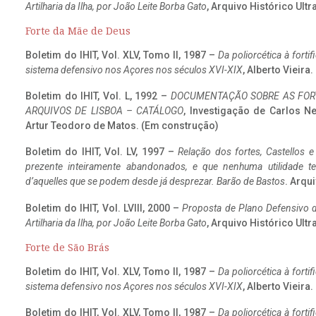
Artilharia da Ilha, por João Leite Borba Gato
, Arquivo Histórico Ult
Forte da Mãe de Deus
Boletim do IHIT, Vol. XLV, Tomo II, 1987 –
Da poliorcética à fort
sistema defensivo nos Açores nos séculos XVI-XIX
, Alberto Vieira
Boletim do IHIT, Vol. L, 1992 –
DOCUMENTAÇÃO SOBRE AS FORT
ARQUIVOS DE LISBOA – CATÁLOGO
, Investigação de Carlos N
Artur Teodoro de Matos. (Em construção)
Boletim do IHIT, Vol. LV, 1997 –
Relação dos fortes, Castellos e
prezente inteiramente abandonados, e que nenhuma utilidade 
d’aquelles que se podem desde já desprezar. Barão de Bastos
. Arqui
Boletim do IHIT, Vol. LVIII, 2000 –
Proposta de Plano Defensivo de
Artilharia da Ilha, por João Leite Borba Gato
, Arquivo Histórico Ult
Forte de São Brás
Boletim do IHIT, Vol. XLV, Tomo II, 1987 –
Da poliorcética à fort
sistema defensivo nos Açores nos séculos XVI-XIX
, Alberto Vieira
Boletim do IHIT, Vol. XLV, Tomo II, 1987 –
Da poliorcética à fort