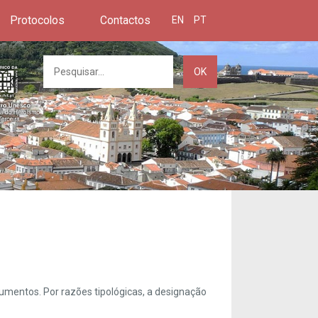
Protocolos
Contactos
EN
PT
OK
umentos. Por razões tipológicas, a designação