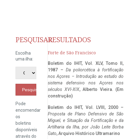
PESQUISAR
RESULTADOS
Forte de São Francisco
Escolha
uma ilha:
Boletim do IHIT, Vol. XLV, Tomo II,
1987 –
Da poliorcética à fortificação
nos Açores – Introdução ao estudo do
sistema defensivo nos Açores nos
séculos XVI-XIX
, Alberto Vieira. (Em
Pesquisar
construção)
Pode
Boletim do IHIT, Vol. LVIII, 2000 –
encomendar
Proposta de Plano Defensivo de São
os
Miguel, e Situação da Fortificação e da
boletins
Artilharia da Ilha, por João Leite Borba
disponíveis
Gato
, Arquivo Histórico Ultramarino
através do