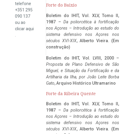
telefone
Forte do Baixio
+351 295
Boletim do IHIT, Vol. XLV, Tomo II,
090 137
1987 –
Da poliorcética à fortificação
ou ao
nos Açores – Introdução ao estudo do
clicar
aqui
sistema defensivo nos Açores nos
.
séculos XVI-XIX
, Alberto Vieira. (Em
construção)
Boletim do IHIT, Vol. LVIII, 2000 –
Proposta de Plano Defensivo de São
Miguel, e Situação da Fortificação e da
Artilharia da Ilha, por João Leite Borba
Gato
, Arquivo Histórico Ultramarino
Forte da Ribeira Quente
Boletim do IHIT, Vol. XLV, Tomo II,
1987 –
Da poliorcética à fortificação
nos Açores – Introdução ao estudo do
sistema defensivo nos Açores nos
séculos XVI-XIX
, Alberto Vieira. (Em