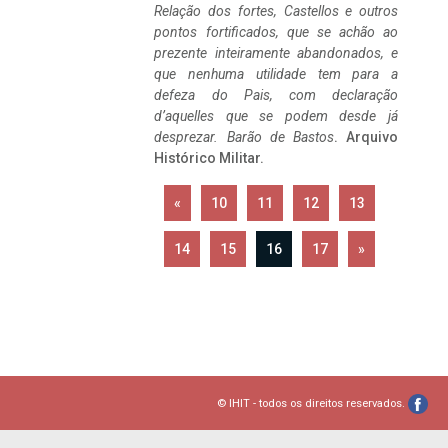
Relação dos fortes, Castellos e outros
pontos fortificados, que se achão ao
prezente inteiramente abandonados, e
que nenhuma utilidade tem para a
defeza do Pais, com declaração
d’aquelles que se podem desde já
desprezar. Barão de Bastos
. Arquivo
Histórico Militar.
«
10
11
12
13
14
15
16
17
»
© IHIT - todos os direitos reservados.