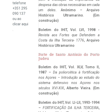
telefone
despesa das obras necessárias em cada
+351 295
um deles
. Anónimo – Arquivo
090 137
Histórico Ultramarino. (Em
ou ao
construção)
clicar
aqui
.
Boletim do IHIT, Vol. LVI, 1998 -
Revista aos Fortes que Defendem a
Costa da Ilha Terceira- 1776
, Arquivo
Histórico Ultramarino
Forte de Santo António do Porto
Judeu
Boletim do IHIT, Vol. XLV, Tomo II,
1987 –
Da poliorcética à fortificação
nos Açores – Introdução ao estudo do
sistema defensivo nos Açores nos
séculos XVI-XIX
, Alberto Vieira. (Em
construção)
Boletim do IHIT, Vol. LI-LII, 1993-1994
–
FORTIFICAÇÃO DA ILHA TERCEIRA
,