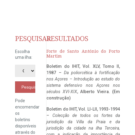
PESQUISAR
RESULTADOS
Forte de Santo António do Porto
Escolha
Martim
uma ilha:
Boletim do IHIT, Vol. XLV, Tomo II,
1987 –
Da poliorcética à fortificação
nos Açores – Introdução ao estudo do
sistema defensivo nos Açores nos
Pesquisar
séculos XVI-XIX
, Alberto Vieira. (Em
construção)
Pode
encomendar
Boletim do IHIT, Vol. LI-LII, 1993-1994
os
–
Colecção de todos os fortes da
boletins
jurisdição da Villa da Praia e da
disponíveis
jurisdição da cidade na ilha Terceira,
através do
com a indicação da importância da