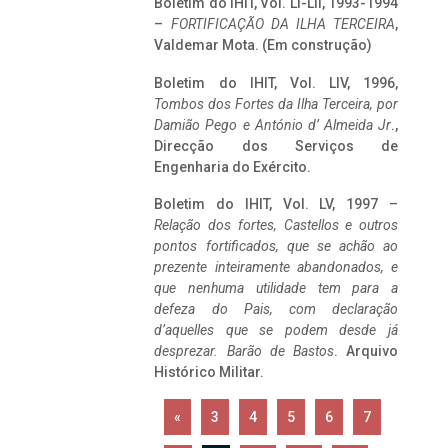
Boletim do IHIT, Vol. LI-LII, 1993-1994
–
FORTIFICAÇÃO DA ILHA TERCEIRA
,
Valdemar Mota. (Em construção)
Boletim do IHIT, Vol. LIV, 1996,
Tombos dos Fortes da Ilha Terceira,
por
Damião Pego e António d’ Almeida Jr
.,
Direcção dos Serviços de
Engenharia do Exército.
Boletim do IHIT, Vol. LV, 1997 –
Relação dos fortes, Castellos e outros
pontos fortificados, que se achão ao
prezente inteiramente abandonados, e
que nenhuma utilidade tem para a
defeza do Pais, com declaração
d’aquelles que se podem desde já
desprezar. Barão de Bastos
. Arquivo
Histórico Militar.
«
3
4
5
6
7