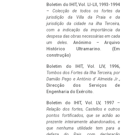
Boletim do IHIT, Vol. LI-LII, 1993-1994
–
Colecção de todos os fortes da
jurisdição da Villa da Praia e da
jurisdição da cidade na ilha Terceira,
com a indicação da importância da
despesa das obras necessárias em cada
um deles
. Anónimo – Arquivo
Histórico Ultramarino. (Em
construção)
Boletim do IHIT, Vol. LIV, 1996,
Tombos dos Fortes da Ilha Terceira,
por
Damião Pego e António d’ Almeida Jr
.,
Direcção dos Serviços de
Engenharia do Exército.
Boletim do IHIT, Vol. LV, 1997 –
Relação dos fortes, Castellos e outros
pontos fortificados, que se achão ao
prezente inteiramente abandonados, e
que nenhuma utilidade tem para a
defeza do Pais, com declaração