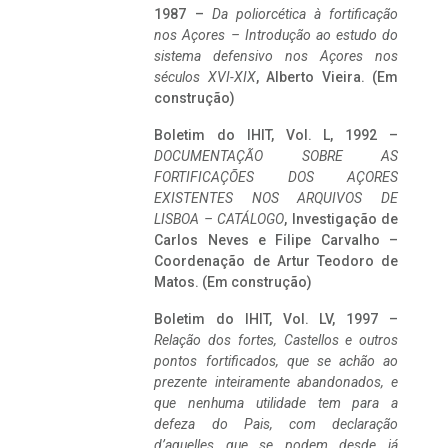
1987 –
Da poliorcética à fortificação
nos Açores – Introdução ao estudo do
sistema defensivo nos Açores nos
séculos XVI-XIX
, Alberto Vieira. (Em
construção)
Boletim do IHIT, Vol. L, 1992 –
DOCUMENTAÇÃO SOBRE AS
FORTIFICAÇÕES DOS AÇORES
EXISTENTES NOS ARQUIVOS DE
LISBOA – CATÁLOGO
, Investigação de
Carlos Neves e Filipe Carvalho –
Coordenação de Artur Teodoro de
Matos. (Em construção)
Boletim do IHIT, Vol. LV, 1997 –
Relação dos fortes, Castellos e outros
pontos fortificados, que se achão ao
prezente inteiramente abandonados, e
que nenhuma utilidade tem para a
defeza do Pais, com declaração
d’aquelles que se podem desde já