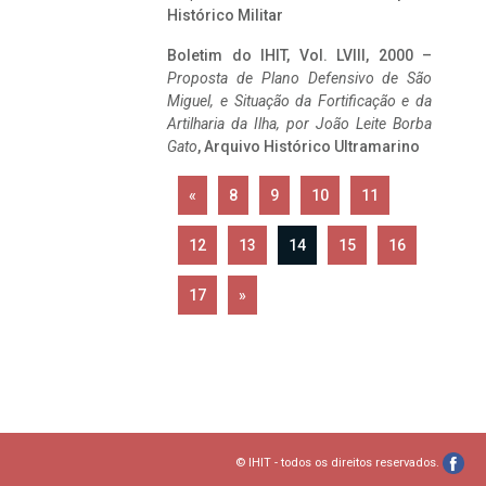
Histórico Militar
Boletim do IHIT, Vol. LVIII, 2000 –
Proposta de Plano Defensivo de São
Miguel, e Situação da Fortificação e da
Artilharia da Ilha, por João Leite Borba
Gato
, Arquivo Histórico Ultramarino
«
8
9
10
11
12
13
14
15
16
17
»
© IHIT - todos os direitos reservados.