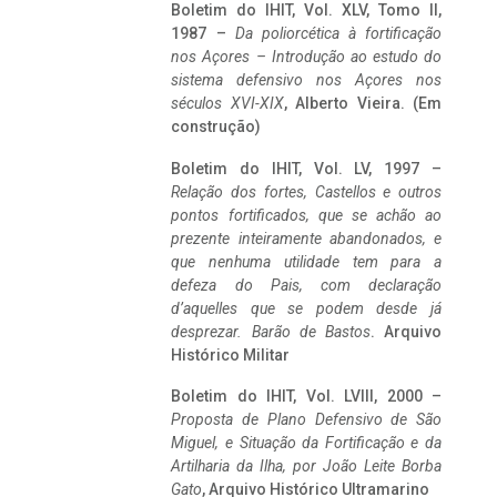
Boletim do IHIT, Vol. XLV, Tomo II,
1987 –
Da poliorcética à fortificação
nos Açores – Introdução ao estudo do
sistema defensivo nos Açores nos
séculos XVI-XIX
, Alberto Vieira. (Em
construção)
Boletim do IHIT, Vol. LV, 1997 –
Relação dos fortes, Castellos e outros
pontos fortificados, que se achão ao
prezente inteiramente abandonados, e
que nenhuma utilidade tem para a
defeza do Pais, com declaração
d’aquelles que se podem desde já
desprezar. Barão de Bastos
. Arquivo
Histórico Militar
Boletim do IHIT, Vol. LVIII, 2000 –
Proposta de Plano Defensivo de São
Miguel, e Situação da Fortificação e da
Artilharia da Ilha, por João Leite Borba
Gato
, Arquivo Histórico Ultramarino