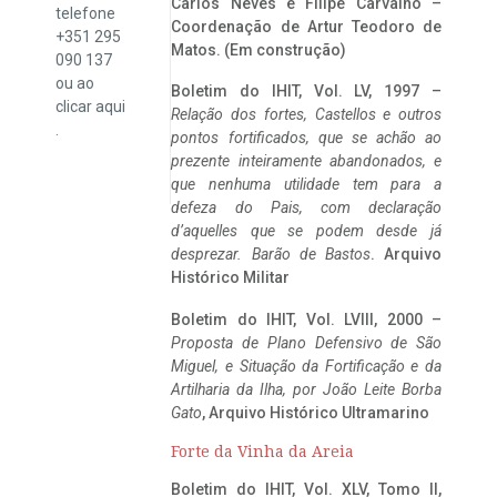
Carlos Neves e Filipe Carvalho –
telefone
Coordenação de Artur Teodoro de
+351 295
Matos. (Em construção)
090 137
ou ao
Boletim do IHIT, Vol. LV, 1997 –
clicar
aqui
Relação dos fortes, Castellos e outros
.
pontos fortificados, que se achão ao
prezente inteiramente abandonados, e
que nenhuma utilidade tem para a
defeza do Pais, com declaração
d’aquelles que se podem desde já
desprezar. Barão de Bastos
. Arquivo
Histórico Militar
Boletim do IHIT, Vol. LVIII, 2000 –
Proposta de Plano Defensivo de São
Miguel, e Situação da Fortificação e da
Artilharia da Ilha, por João Leite Borba
Gato
, Arquivo Histórico Ultramarino
Forte da Vinha da Areia
Boletim do IHIT, Vol. XLV, Tomo II,