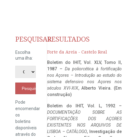
PESQUISAR
RESULTADOS
Forte da Areia - Castelo Real
Escolha
uma ilha:
Boletim do IHIT, Vol. XLV, Tomo II,
1987 –
Da poliorcética à fortificação
nos Açores – Introdução ao estudo do
sistema defensivo nos Açores nos
séculos XVI-XIX
, Alberto Vieira. (Em
Pesquisar
construção)
Pode
Boletim do IHIT, Vol. L, 1992 –
encomendar
DOCUMENTAÇÃO SOBRE AS
os
FORTIFICAÇÕES DOS AÇORES
boletins
EXISTENTES NOS ARQUIVOS DE
disponíveis
LISBOA – CATÁLOGO
, Investigação de
através do