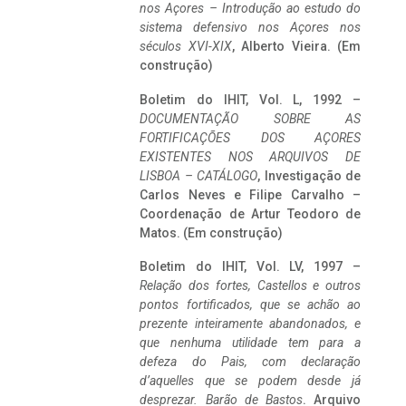
nos Açores – Introdução ao estudo do
sistema defensivo nos Açores nos
séculos XVI-XIX
, Alberto Vieira. (Em
construção)
Boletim do IHIT, Vol. L, 1992 –
DOCUMENTAÇÃO SOBRE AS
FORTIFICAÇÕES DOS AÇORES
EXISTENTES NOS ARQUIVOS DE
LISBOA – CATÁLOGO
, Investigação de
Carlos Neves e Filipe Carvalho –
Coordenação de Artur Teodoro de
Matos. (Em construção)
Boletim do IHIT, Vol. LV, 1997 –
Relação dos fortes, Castellos e outros
pontos fortificados, que se achão ao
prezente inteiramente abandonados, e
que nenhuma utilidade tem para a
defeza do Pais, com declaração
d’aquelles que se podem desde já
desprezar. Barão de Bastos
. Arquivo