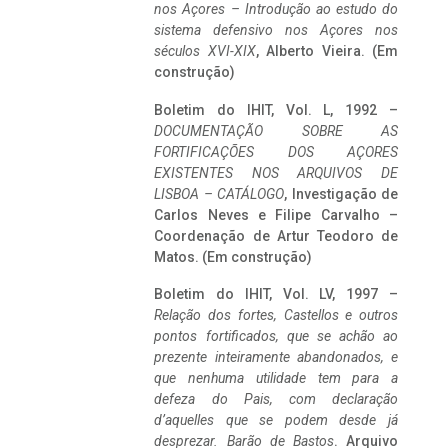
nos Açores – Introdução ao estudo do
sistema defensivo nos Açores nos
séculos XVI-XIX
, Alberto Vieira. (Em
construção)
Boletim do IHIT, Vol. L, 1992 –
DOCUMENTAÇÃO SOBRE AS
FORTIFICAÇÕES DOS AÇORES
EXISTENTES NOS ARQUIVOS DE
LISBOA – CATÁLOGO
, Investigação de
Carlos Neves e Filipe Carvalho –
Coordenação de Artur Teodoro de
Matos. (Em construção)
Boletim do IHIT, Vol. LV, 1997 –
Relação dos fortes, Castellos e outros
pontos fortificados, que se achão ao
prezente inteiramente abandonados, e
que nenhuma utilidade tem para a
defeza do Pais, com declaração
d’aquelles que se podem desde já
desprezar. Barão de Bastos
. Arquivo