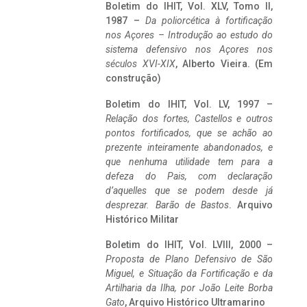
Boletim do IHIT, Vol. XLV, Tomo II,
1987 –
Da poliorcética à fortificação
nos Açores – Introdução ao estudo do
sistema defensivo nos Açores nos
séculos XVI-XIX
, Alberto Vieira. (Em
construção)
Boletim do IHIT, Vol. LV, 1997 –
Relação dos fortes, Castellos e outros
pontos fortificados, que se achão ao
prezente inteiramente abandonados, e
que nenhuma utilidade tem para a
defeza do Pais, com declaração
d’aquelles que se podem desde já
desprezar. Barão de Bastos
. Arquivo
Histórico Militar
Boletim do IHIT, Vol. LVIII, 2000 –
Proposta de Plano Defensivo de São
Miguel, e Situação da Fortificação e da
Artilharia da Ilha, por João Leite Borba
Gato
, Arquivo Histórico Ultramarino