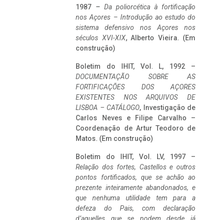
1987 –
Da poliorcética à fortificação
nos Açores – Introdução ao estudo do
sistema defensivo nos Açores nos
séculos XVI-XIX
, Alberto Vieira. (Em
construção)
Boletim do IHIT, Vol. L, 1992 –
DOCUMENTAÇÃO SOBRE AS
FORTIFICAÇÕES DOS AÇORES
EXISTENTES NOS ARQUIVOS DE
LISBOA – CATÁLOGO
, Investigação de
Carlos Neves e Filipe Carvalho –
Coordenação de Artur Teodoro de
Matos. (Em construção)
Boletim do IHIT, Vol. LV, 1997 –
Relação dos fortes, Castellos e outros
pontos fortificados, que se achão ao
prezente inteiramente abandonados, e
que nenhuma utilidade tem para a
defeza do Pais, com declaração
d’aquelles que se podem desde já