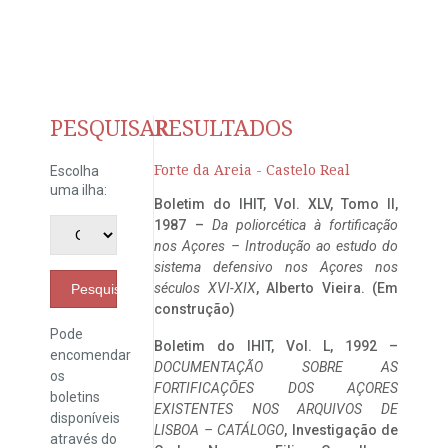
PESQUISAR
RESULTADOS
Forte da Areia - Castelo Real
Escolha
uma ilha:
Boletim do IHIT, Vol. XLV, Tomo II,
1987 –
Da poliorcética à fortificação
nos Açores – Introdução ao estudo do
sistema defensivo nos Açores nos
séculos XVI-XIX
, Alberto Vieira. (Em
Pesquisar
construção)
Pode
Boletim do IHIT, Vol. L, 1992 –
encomendar
DOCUMENTAÇÃO SOBRE AS
os
FORTIFICAÇÕES DOS AÇORES
boletins
EXISTENTES NOS ARQUIVOS DE
disponíveis
LISBOA – CATÁLOGO
, Investigação de
através do