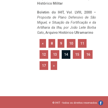
Histórico Militar
Boletim do IHIT, Vol. LVIII, 2000 –
Proposta de Plano Defensivo de São
Miguel, e Situação da Fortificação e da
Artilharia da Ilha, por João Leite Borba
Gato
, Arquivo Histórico Ultramarino
«
8
9
10
11
12
13
14
15
16
17
»
© IHIT - todos os direitos reservados.