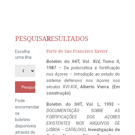
PESQUISAR
RESULTADOS
Forte de São Francisco Xavier
Escolha
uma ilha:
Boletim do IHIT, Vol. XLV, Tomo II,
1987 –
Da poliorcética à fortificação
nos Açores – Introdução ao estudo do
sistema defensivo nos Açores nos
séculos XVI-XIX
, Alberto Vieira. (Em
Pesquisar
construção)
Pode
Boletim do IHIT, Vol. L, 1992 –
encomendar
DOCUMENTAÇÃO SOBRE AS
os
FORTIFICAÇÕES DOS AÇORES
boletins
EXISTENTES NOS ARQUIVOS DE
disponíveis
LISBOA – CATÁLOGO
, Investigação de
através do