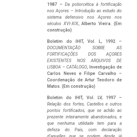
1987 –
Da poliorcética à fortificação
nos Açores – Introdução ao estudo do
sistema defensivo nos Açores nos
séculos XVI-XIX
, Alberto Vieira. (Em
construção)
Boletim do IHIT, Vol. L, 1992 –
DOCUMENTAÇÃO SOBRE AS
FORTIFICAÇÕES DOS AÇORES
EXISTENTES NOS ARQUIVOS DE
LISBOA – CATÁLOGO
, Investigação de
Carlos Neves e Filipe Carvalho –
Coordenação de Artur Teodoro de
Matos. (Em construção)
Boletim do IHIT, Vol. LV, 1997 –
Relação dos fortes, Castellos e outros
pontos fortificados, que se achão ao
prezente inteiramente abandonados, e
que nenhuma utilidade tem para a
defeza do Pais, com declaração
d’aquelles que se podem desde já