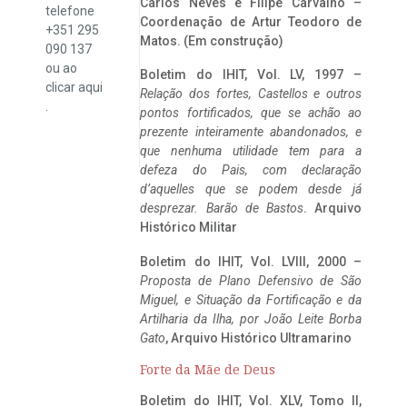
Carlos Neves e Filipe Carvalho –
telefone
Coordenação de Artur Teodoro de
+351 295
Matos. (Em construção)
090 137
ou ao
Boletim do IHIT, Vol. LV, 1997 –
clicar
aqui
Relação dos fortes, Castellos e outros
.
pontos fortificados, que se achão ao
prezente inteiramente abandonados, e
que nenhuma utilidade tem para a
defeza do Pais, com declaração
d’aquelles que se podem desde já
desprezar. Barão de Bastos
. Arquivo
Histórico Militar
Boletim do IHIT, Vol. LVIII, 2000 –
Proposta de Plano Defensivo de São
Miguel, e Situação da Fortificação e da
Artilharia da Ilha, por João Leite Borba
Gato
, Arquivo Histórico Ultramarino
Forte da Mãe de Deus
Boletim do IHIT, Vol. XLV, Tomo II,