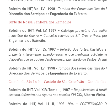
d’aquelles que se podem desde já desprezar. Barão de Bastos
. Arqui
Boletim do IHIT, Vol. LVI, 1998 -
Tombos dos Fortes das Ilhas do F
Direcção dos Serviços de Engenharia do Exército.
Forte de Nossa Senhora dos Remédios
Boletim do IHIT, Vol. LV, 1997 –
Catálogo provisório dos edific
ta
ministério da Guerra – Concelho reunido de S.
Cruz e Praia, po
Engenharia do Exército.
Boletim do IHIT, Vol. LV, 1997 –
Relação dos fortes, Castellos e
prezente inteiramente abandonados, e que nenhuma utilidade 
d’aquelles que se podem desde já desprezar. Barão de Bastos
. Arqui
Boletim do IHIT, Vol. LVI, 1998 -
Tombos dos Fortes das Ilhas do F
Direcção dos Serviços de Engenharia do Exército.
Castelo de São Luís – Castelo de São Cristóvão – Castelo do
Boletim do IHIT, Vol. XLV, Tomo II, 1987 –
Da poliorcética à fort
sistema defensivo nos Açores nos séculos XVI-XIX
, Alberto Vieira
Boletim do IHIT, Vol. LI-LII, 1993-1994 –
FORTIFICAÇÃO D