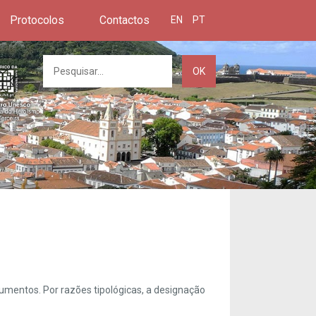
Protocolos
Contactos
EN
PT
OK
umentos. Por razões tipológicas, a designação