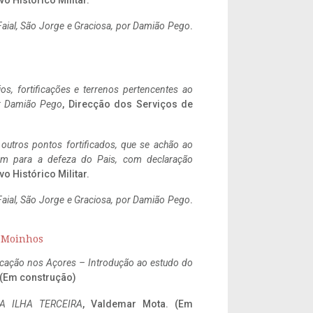
vo Histórico Militar.
aial, São Jorge e Graciosa,
por Damião Pego
.
ios, fortificações e terrenos pertencentes ao
r Damião Pego
, Direcção dos Serviços de
 outros pontos fortificados, que se achão ao
tem para a defeza do Pais, com declaração
vo Histórico Militar.
aial, São Jorge e Graciosa,
por Damião Pego
.
s Moinhos
ificação nos Açores – Introdução ao estudo do
. (Em construção)
A ILHA TERCEIRA
, Valdemar Mota. (Em