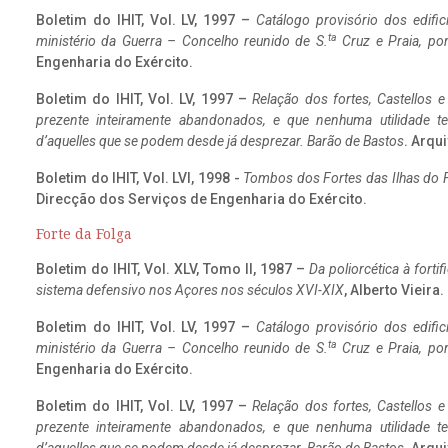
Boletim do IHIT, Vol. LV, 1997 –
Catálogo provisório dos edific
ta
ministério da Guerra – Concelho reunido de S.
Cruz e Praia, po
Engenharia do Exército.
Boletim do IHIT, Vol. LV, 1997 –
Relação dos fortes, Castellos e
prezente inteiramente abandonados, e que nenhuma utilidade 
d’aquelles que se podem desde já desprezar. Barão de Bastos
. Arqui
Boletim do IHIT, Vol. LVI, 1998 -
Tombos dos Fortes das Ilhas do F
Direcção dos Serviços de Engenharia do Exército.
Forte da Folga
Boletim do IHIT, Vol. XLV, Tomo II, 1987 –
Da poliorcética à fort
sistema defensivo nos Açores nos séculos XVI-XIX
, Alberto Vieira
Boletim do IHIT, Vol. LV, 1997 –
Catálogo provisório dos edific
ta
ministério da Guerra – Concelho reunido de S.
Cruz e Praia, po
Engenharia do Exército.
Boletim do IHIT, Vol. LV, 1997 –
Relação dos fortes, Castellos e
prezente inteiramente abandonados, e que nenhuma utilidade 