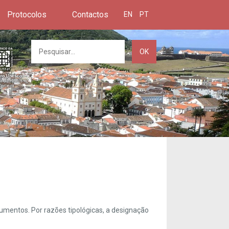
Protocolos
Contactos
EN
PT
OK
umentos. Por razões tipológicas, a designação