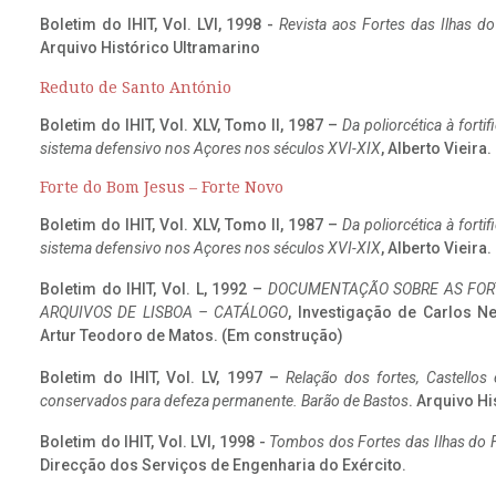
Boletim do IHIT, Vol. LVI, 1998 -
Revista aos Fortes das Ilhas d
Arquivo Histórico Ultramarino
Reduto de Santo António
Boletim do IHIT, Vol. XLV, Tomo II, 1987 –
Da poliorcética à fort
sistema defensivo nos Açores nos séculos XVI-XIX
, Alberto Vieira
Forte do Bom Jesus – Forte Novo
Boletim do IHIT, Vol. XLV, Tomo II, 1987 –
Da poliorcética à fort
sistema defensivo nos Açores nos séculos XVI-XIX
, Alberto Vieira
Boletim do IHIT, Vol. L, 1992 –
DOCUMENTAÇÃO SOBRE AS FORT
ARQUIVOS DE LISBOA – CATÁLOGO
, Investigação de Carlos N
Artur Teodoro de Matos. (Em construção)
Boletim do IHIT, Vol. LV, 1997 –
Relação dos fortes, Castellos
conservados para defeza permanente. Barão de Bastos
. Arquivo Hi
Boletim do IHIT, Vol. LVI, 1998 -
Tombos dos Fortes das Ilhas do F
Direcção dos Serviços de Engenharia do Exército.