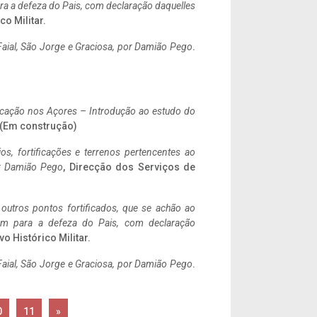
a a defeza do Pais, com declaração daquelles
co Militar.
aial, São Jorge e Graciosa,
por Damião Pego
.
ificação nos Açores – Introdução ao estudo do
. (Em construção)
ios, fortificações e terrenos pertencentes ao
r Damião Pego
, Direcção dos Serviços de
 outros pontos fortificados, que se achão ao
tem para a defeza do Pais, com declaração
vo Histórico Militar.
aial, São Jorge e Graciosa,
por Damião Pego
.
0
11
»