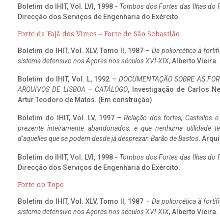
Boletim do IHIT, Vol. LVI, 1998 -
Tombos dos Fortes das Ilhas do F
Direcção dos Serviços de Engenharia do Exército.
Forte da Fajã dos Vimes – Forte de São Sebastião
Boletim do IHIT, Vol. XLV, Tomo II, 1987 –
Da poliorcética à fort
sistema defensivo nos Açores nos séculos XVI-XIX
, Alberto Vieira
Boletim do IHIT, Vol. L, 1992 –
DOCUMENTAÇÃO SOBRE AS FORT
ARQUIVOS DE LISBOA – CATÁLOGO
, Investigação de Carlos N
Artur Teodoro de Matos. (Em construção)
Boletim do IHIT, Vol. LV, 1997 –
Relação dos fortes, Castellos e
prezente inteiramente abandonados, e que nenhuma utilidade 
d’aquelles que se podem desde já desprezar. Barão de Bastos
. Arqui
Boletim do IHIT, Vol. LVI, 1998 -
Tombos dos Fortes das Ilhas do F
Direcção dos Serviços de Engenharia do Exército.
Forte do Topo
Boletim do IHIT, Vol. XLV, Tomo II, 1987 –
Da poliorcética à fort
sistema defensivo nos Açores nos séculos XVI-XIX
, Alberto Vieira