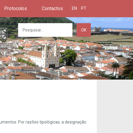
Protocolos
Contactos
EN
PT
OK
umentos. Por razões tipológicas, a designação