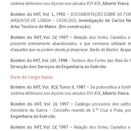
sistema defensivo nos Açores nos séculos XVI-XIX
, Alberto Vieira
Boletim do IHIT, Vol. L, 1992 –
DOCUMENTAÇÃO SOBRE AS FORT
ARQUIVOS DE LISBOA – CATÁLOGO
, Investigação de Carlos N
Artur Teodoro de Matos. (Em construção)
Boletim do IHIT, Vol. LV, 1997 –
Relação dos fortes, Castellos e
prezente inteiramente abandonados, e que nenhuma utilidade 
d’aquelles que se podem desde já desprezar. Barão de Bastos
. Arqui
Boletim do IHIT, Vol. LVI, 1998 -
Tombos dos Fortes das Ilhas do F
Direcção dos Serviços de Engenharia do Exército.
Forte do Corpo Santo
Boletim do IHIT, Vol. XLV, Tomo II, 1987 –
Da poliorcética à fort
sistema defensivo nos Açores nos séculos XVI-XIX
, Alberto Vieira
Boletim do IHIT, Vol. LV, 1997 –
Catálogo provisório dos edific
ta
ministério da Guerra – Concelho reunido de S.
Cruz e Praia, po
Engenharia do Exército.
Boletim do IHIT, Vol. LV, 1997 –
Relação dos fortes, Castellos e