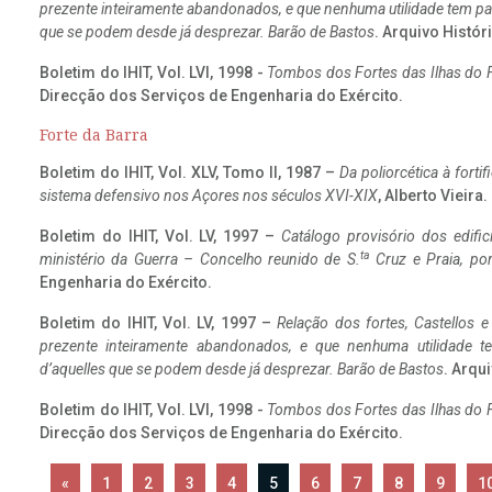
prezente inteiramente abandonados, e que nenhuma utilidade tem par
que se podem desde já desprezar. Barão de Bastos
. Arquivo Históri
Boletim do IHIT, Vol. LVI, 1998 -
Tombos dos Fortes das Ilhas do F
Direcção dos Serviços de Engenharia do Exército.
Forte da Barra
Boletim do IHIT, Vol. XLV, Tomo II, 1987 –
Da poliorcética à fort
sistema defensivo nos Açores nos séculos XVI-XIX
, Alberto Vieira
Boletim do IHIT, Vol. LV, 1997 –
Catálogo provisório dos edific
ta
ministério da Guerra – Concelho reunido de S.
Cruz e Praia, po
Engenharia do Exército.
Boletim do IHIT, Vol. LV, 1997 –
Relação dos fortes, Castellos e
prezente inteiramente abandonados, e que nenhuma utilidade 
d’aquelles que se podem desde já desprezar. Barão de Bastos
. Arqui
Boletim do IHIT, Vol. LVI, 1998 -
Tombos dos Fortes das Ilhas do F
Direcção dos Serviços de Engenharia do Exército.
«
1
2
3
4
5
6
7
8
9
1