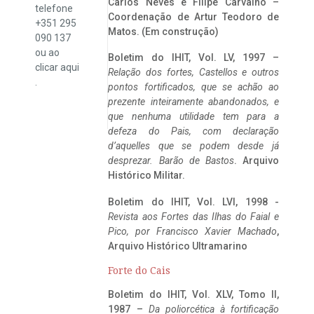
Carlos Neves e Filipe Carvalho –
telefone
Coordenação de Artur Teodoro de
+351 295
Matos. (Em construção)
090 137
ou ao
Boletim do IHIT, Vol. LV, 1997 –
clicar
aqui
Relação dos fortes, Castellos e outros
.
pontos fortificados, que se achão ao
prezente inteiramente abandonados, e
que nenhuma utilidade tem para a
defeza do Pais, com declaração
d’aquelles que se podem desde já
desprezar. Barão de Bastos
. Arquivo
Histórico Militar.
Boletim do IHIT, Vol. LVI, 1998 -
Revista aos Fortes das Ilhas do Faial e
Pico, por Francisco Xavier Machado
,
Arquivo Histórico Ultramarino
Forte do Cais
Boletim do IHIT, Vol. XLV, Tomo II,
1987 –
Da poliorcética à fortificação