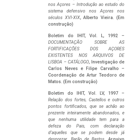
nos Açores – Introdução ao estudo do
sistema defensivo nos Açores nos
séculos XVI-XIX
, Alberto Vieira. (Em
construção)
Boletim do IHIT, Vol. L, 1992 –
DOCUMENTAÇÃO SOBRE AS
FORTIFICAÇÕES DOS AÇORES
EXISTENTES NOS ARQUIVOS DE
LISBOA – CATÁLOGO
, Investigação de
Carlos Neves e Filipe Carvalho –
Coordenação de Artur Teodoro de
Matos. (Em construção)
Boletim do IHIT, Vol. LV, 1997 –
Relação dos fortes, Castellos e outros
pontos fortificados, que se achão ao
prezente inteiramente abandonados, e
que nenhuma utilidade tem para a
defeza do Pais, com declaração
d’aquelles que se podem desde já
desprezar. Barão de Bastos
. Arquivo