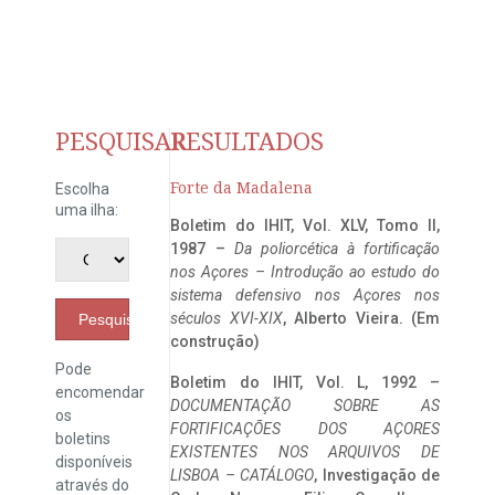
PESQUISAR
RESULTADOS
Forte da Madalena
Escolha
uma ilha:
Boletim do IHIT, Vol. XLV, Tomo II,
1987 –
Da poliorcética à fortificação
nos Açores – Introdução ao estudo do
sistema defensivo nos Açores nos
séculos XVI-XIX
, Alberto Vieira. (Em
Pesquisar
construção)
Pode
Boletim do IHIT, Vol. L, 1992 –
encomendar
DOCUMENTAÇÃO SOBRE AS
os
FORTIFICAÇÕES DOS AÇORES
boletins
EXISTENTES NOS ARQUIVOS DE
disponíveis
LISBOA – CATÁLOGO
, Investigação de
através do