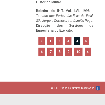
Histórico Militar.
Boletim do IHIT, Vol. LVI, 1998 -
Tombos dos Fortes das Ilhas do Faial,
São Jorge e Graciosa,
por Damião Pego
.
Direcção dos Serviços de
Engenharia do Exército.
«
1
2
3
4
5
6
7
8
9
10
»
© IHIT - todos os direitos reservados.