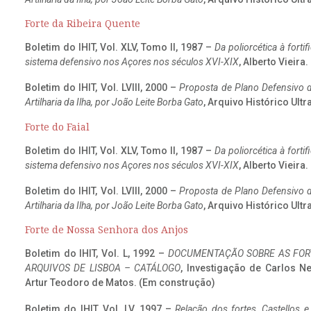
Forte da Ribeira Quente
Boletim do IHIT, Vol. XLV, Tomo II, 1987 –
Da poliorcética à fort
sistema defensivo nos Açores nos séculos XVI-XIX
, Alberto Vieira
Boletim do IHIT, Vol. LVIII, 2000 –
Proposta de Plano Defensivo de
Artilharia da Ilha, por João Leite Borba Gato
, Arquivo Histórico Ult
Forte do Faial
Boletim do IHIT, Vol. XLV, Tomo II, 1987 –
Da poliorcética à fort
sistema defensivo nos Açores nos séculos XVI-XIX
, Alberto Vieira
Boletim do IHIT, Vol. LVIII, 2000 –
Proposta de Plano Defensivo de
Artilharia da Ilha, por João Leite Borba Gato
, Arquivo Histórico Ult
Forte de Nossa Senhora dos Anjos
Boletim do IHIT, Vol. L, 1992 –
DOCUMENTAÇÃO SOBRE AS FORT
ARQUIVOS DE LISBOA – CATÁLOGO
, Investigação de Carlos N
Artur Teodoro de Matos. (Em construção)
Boletim do IHIT, Vol. LV, 1997 –
Relação dos fortes, Castellos e