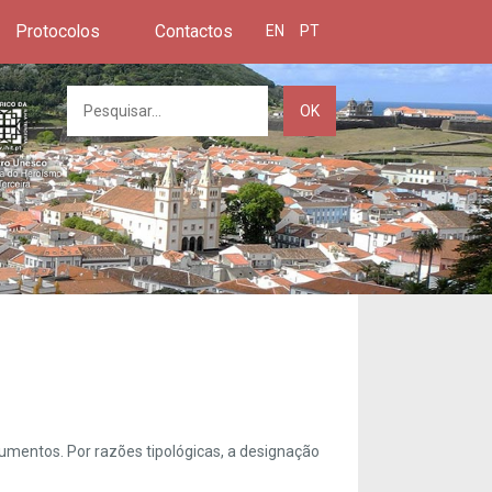
Protocolos
Contactos
EN
PT
OK
umentos. Por razões tipológicas, a designação