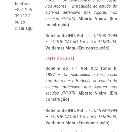
telefone
nos Açores – Introdução ao estudo do
+351 295
sistema defensivo nos Açores nos
090 137
séculos XVI-XIX
, Alberto Vieira. (Em
ou ao
construção)
clicar
aqui
.
Boletim do IHIT, Vol. LI-LII, 1993-1994
–
FORTIFICAÇÃO DA ILHA TERCEIRA
,
Valdemar Mota. (Em construção)
Forte do Fanal
Boletim do IHIT, Vol. XLV, Tomo II,
1987 –
Da poliorcética à fortificação
nos Açores – Introdução ao estudo do
sistema defensivo nos Açores nos
séculos XVI-XIX
, Alberto Vieira. (Em
construção)
Boletim do IHIT, Vol. LI-LII, 1993-1994
–
FORTIFICAÇÃO DA ILHA TERCEIRA
,
Valdemar Mota. (Em construção)