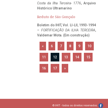
Costa da Ilha Terceira- 1776
, Arquivo
Histórico Ultramarino
Reduto de São Gonçalo
Boletim do IHIT, Vol. LI-LII, 1993-1994
–
FORTIFICAÇÃO DA ILHA TERCEIRA
,
Valdemar Mota. (Em construção)
«
6
7
8
9
10
11
12
13
14
15
16
17
»
© IHIT - todos os direitos reservados.