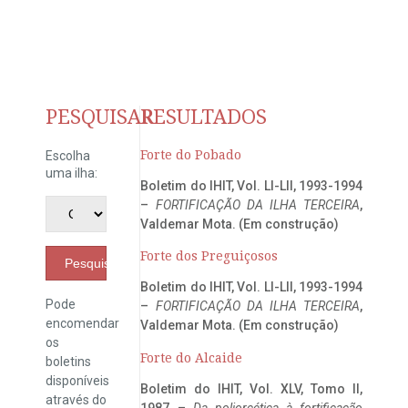
PESQUISAR
RESULTADOS
Forte do Pobado
Escolha
uma ilha:
Boletim do IHIT, Vol. LI-LII, 1993-1994
–
FORTIFICAÇÃO DA ILHA TERCEIRA
,
Valdemar Mota. (Em construção)
Forte dos Preguiçosos
Pesquisar
Boletim do IHIT, Vol. LI-LII, 1993-1994
Pode
–
FORTIFICAÇÃO DA ILHA TERCEIRA
,
encomendar
Valdemar Mota. (Em construção)
os
Forte do Alcaide
boletins
disponíveis
Boletim do IHIT, Vol. XLV, Tomo II,
através do
1987 –
Da poliorcética à fortificação