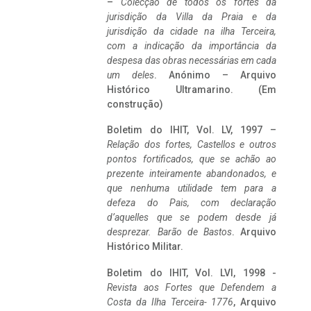
–
Colecção de todos os fortes da
jurisdição da Villa da Praia e da
jurisdição da cidade na ilha Terceira,
com a indicação da importância da
despesa das obras necessárias em cada
um deles
. Anónimo – Arquivo
Histórico Ultramarino. (Em
construção)
Boletim do IHIT, Vol. LV, 1997 –
Relação dos fortes, Castellos e outros
pontos fortificados, que se achão ao
prezente inteiramente abandonados, e
que nenhuma utilidade tem para a
defeza do Pais, com declaração
d’aquelles que se podem desde já
desprezar. Barão de Bastos
. Arquivo
Histórico Militar.
Boletim do IHIT, Vol. LVI, 1998 -
Revista aos Fortes que Defendem a
Costa da Ilha Terceira- 1776
, Arquivo