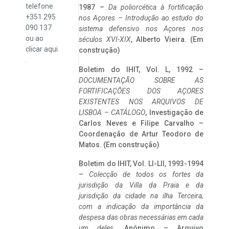
telefone
1987 –
Da poliorcética à fortificação
+351 295
nos Açores – Introdução ao estudo do
090 137
sistema defensivo nos Açores nos
ou ao
séculos XVI-XIX
, Alberto Vieira. (Em
clicar
aqui
construção)
.
Boletim do IHIT, Vol. L, 1992 –
DOCUMENTAÇÃO SOBRE AS
FORTIFICAÇÕES DOS AÇORES
EXISTENTES NOS ARQUIVOS DE
LISBOA – CATÁLOGO
, Investigação de
Carlos Neves e Filipe Carvalho –
Coordenação de Artur Teodoro de
Matos. (Em construção)
Boletim do IHIT, Vol. LI-LII, 1993-1994
–
Colecção de todos os fortes da
jurisdição da Villa da Praia e da
jurisdição da cidade na ilha Terceira,
com a indicação da importância da
despesa das obras necessárias em cada
um deles
. Anónimo – Arquivo