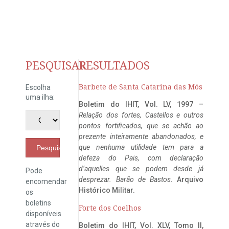
PESQUISAR
RESULTADOS
Barbete de Santa Catarina das Mós
Escolha
uma ilha:
Boletim do IHIT, Vol. LV, 1997 –
Relação dos fortes, Castellos e outros
pontos fortificados, que se achão ao
prezente inteiramente abandonados, e
que nenhuma utilidade tem para a
Pesquisar
defeza do Pais, com declaração
d’aquelles que se podem desde já
Pode
desprezar. Barão de Bastos
. Arquivo
encomendar
Histórico Militar.
os
boletins
Forte dos Coelhos
disponíveis
através do
Boletim do IHIT, Vol. XLV, Tomo II,