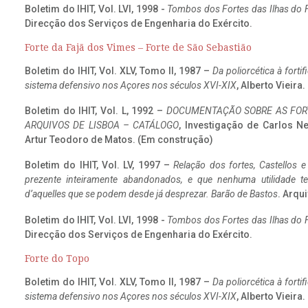
Boletim do IHIT, Vol. LVI, 1998 -
Tombos dos Fortes das Ilhas do F
Direcção dos Serviços de Engenharia do Exército.
Forte da Fajã dos Vimes – Forte de São Sebastião
Boletim do IHIT, Vol. XLV, Tomo II, 1987 –
Da poliorcética à fort
sistema defensivo nos Açores nos séculos XVI-XIX
, Alberto Vieira
Boletim do IHIT, Vol. L, 1992 –
DOCUMENTAÇÃO SOBRE AS FORT
ARQUIVOS DE LISBOA – CATÁLOGO
, Investigação de Carlos N
Artur Teodoro de Matos. (Em construção)
Boletim do IHIT, Vol. LV, 1997 –
Relação dos fortes, Castellos e
prezente inteiramente abandonados, e que nenhuma utilidade 
d’aquelles que se podem desde já desprezar. Barão de Bastos
. Arqui
Boletim do IHIT, Vol. LVI, 1998 -
Tombos dos Fortes das Ilhas do F
Direcção dos Serviços de Engenharia do Exército.
Forte do Topo
Boletim do IHIT, Vol. XLV, Tomo II, 1987 –
Da poliorcética à fort
sistema defensivo nos Açores nos séculos XVI-XIX
, Alberto Vieira