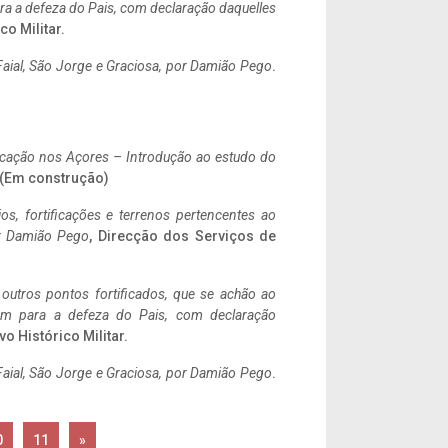
a a defeza do Pais, com declaração daquelles
co Militar.
aial, São Jorge e Graciosa,
por Damião Pego
.
ificação nos Açores – Introdução ao estudo do
. (Em construção)
ios, fortificações e terrenos pertencentes ao
r Damião Pego
, Direcção dos Serviços de
 outros pontos fortificados, que se achão ao
tem para a defeza do Pais, com declaração
vo Histórico Militar.
aial, São Jorge e Graciosa,
por Damião Pego
.
0
11
»