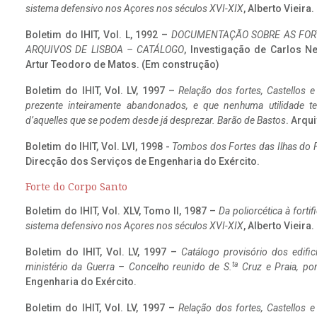
sistema defensivo nos Açores nos séculos XVI-XIX
, Alberto Vieira
Boletim do IHIT, Vol. L, 1992 –
DOCUMENTAÇÃO SOBRE AS FORT
ARQUIVOS DE LISBOA – CATÁLOGO
, Investigação de Carlos N
Artur Teodoro de Matos. (Em construção)
Boletim do IHIT, Vol. LV, 1997 –
Relação dos fortes, Castellos e
prezente inteiramente abandonados, e que nenhuma utilidade 
d’aquelles que se podem desde já desprezar. Barão de Bastos
. Arqui
Boletim do IHIT, Vol. LVI, 1998 -
Tombos dos Fortes das Ilhas do F
Direcção dos Serviços de Engenharia do Exército.
Forte do Corpo Santo
Boletim do IHIT, Vol. XLV, Tomo II, 1987 –
Da poliorcética à fort
sistema defensivo nos Açores nos séculos XVI-XIX
, Alberto Vieira
Boletim do IHIT, Vol. LV, 1997 –
Catálogo provisório dos edific
ta
ministério da Guerra – Concelho reunido de S.
Cruz e Praia, po
Engenharia do Exército.
Boletim do IHIT, Vol. LV, 1997 –
Relação dos fortes, Castellos e