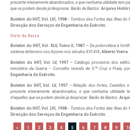
prezente inteiramente abandonados, e que nenhuma utilidade tem par
que se podem desde já desprezar. Barão de Bastos
. Arquivo Históri
Boletim do IHIT, Vol. LVI, 1998 -
Tombos dos Fortes das Ilhas do F
Direcção dos Serviços de Engenharia do Exército.
Forte da Barra
Boletim do IHIT, Vol. XLV, Tomo II, 1987 –
Da poliorcética à fort
sistema defensivo nos Açores nos séculos XVI-XIX
, Alberto Vieira
Boletim do IHIT, Vol. LV, 1997 –
Catálogo provisório dos edific
ta
ministério da Guerra – Concelho reunido de S.
Cruz e Praia, po
Engenharia do Exército.
Boletim do IHIT, Vol. LV, 1997 –
Relação dos fortes, Castellos e
prezente inteiramente abandonados, e que nenhuma utilidade 
d’aquelles que se podem desde já desprezar. Barão de Bastos
. Arqui
Boletim do IHIT, Vol. LVI, 1998 -
Tombos dos Fortes das Ilhas do F
Direcção dos Serviços de Engenharia do Exército.
«
1
2
3
4
5
6
7
8
9
1