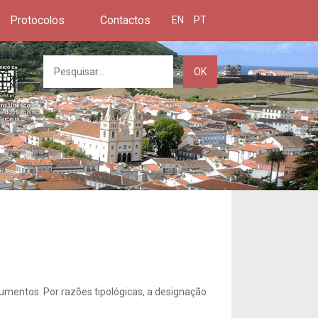
Protocolos
Contactos
EN
PT
OK
umentos. Por razões tipológicas, a designação