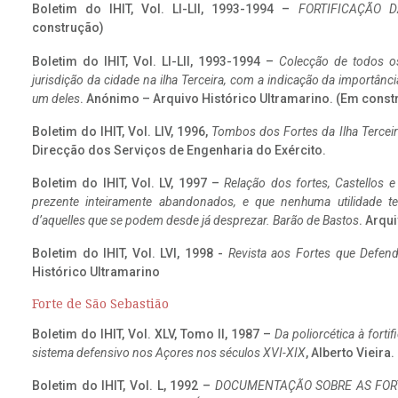
Boletim do IHIT, Vol. LI-LII, 1993-1994 –
FORTIFICAÇÃO D
construção)
Boletim do IHIT, Vol. LI-LII, 1993-1994 –
Colecção de todos os
jurisdição da cidade na ilha Terceira, com a indicação da importâ
um deles
. Anónimo – Arquivo Histórico Ultramarino. (Em const
Boletim do IHIT, Vol. LIV, 1996,
Tombos dos Fortes da Ilha Terceir
Direcção dos Serviços de Engenharia do Exército.
Boletim do IHIT, Vol. LV, 1997 –
Relação dos fortes, Castellos e
prezente inteiramente abandonados, e que nenhuma utilidade 
d’aquelles que se podem desde já desprezar. Barão de Bastos
. Arqui
Boletim do IHIT, Vol. LVI, 1998 -
Revista aos Fortes que Defend
Histórico Ultramarino
Forte de São Sebastião
Boletim do IHIT, Vol. XLV, Tomo II, 1987 –
Da poliorcética à fort
sistema defensivo nos Açores nos séculos XVI-XIX
, Alberto Vieira
Boletim do IHIT, Vol. L, 1992 –
DOCUMENTAÇÃO SOBRE AS FORT