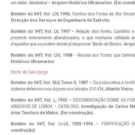
um deles
. Anónimo – Arquivo Histórico Ultramarino. (Em const
Boletim do IHIT, Vol. LIV, 1996,
Tombos dos Fortes da Ilha Terceir
Direcção dos Serviços de Engenharia do Exército.
Boletim do IHIT, Vol. LV, 1997 –
Relação dos fortes, Castellos e
prezente inteiramente abandonados, e que nenhuma utilidade 
d’aquelles que se podem desde já desprezar. Barão de Bastos
. Arqui
Boletim do IHIT, Vol. LVI, 1998 -
Revista aos Fortes que Defend
Histórico Ultramarino
Forte de São Jorge
Boletim do IHIT, Vol. XLV, Tomo II, 1987 –
Da poliorcética à fort
sistema defensivo nos Açores nos séculos XVI-XIX
, Alberto Vieira
Boletim do IHIT, Vol. L, 1992 –
DOCUMENTAÇÃO SOBRE AS FORT
ARQUIVOS DE LISBOA – CATÁLOGO
, Investigação de Carlos N
Artur Teodoro de Matos. (Em construção)
Boletim do IHIT, Vol. LI-LII, 1993-1994 –
FORTIFICAÇÃO D
construção)