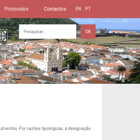
Protocolos
Contactos
EN
PT
OK
umentos. Por razões tipológicas, a designação