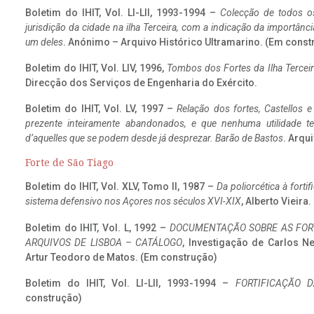
Boletim do IHIT, Vol. LI-LII, 1993-1994 –
Colecção de todos os
jurisdição da cidade na ilha Terceira, com a indicação da importâ
um deles
. Anónimo – Arquivo Histórico Ultramarino. (Em const
Boletim do IHIT, Vol. LIV, 1996,
Tombos dos Fortes da Ilha Terceir
Direcção dos Serviços de Engenharia do Exército.
Boletim do IHIT, Vol. LV, 1997 –
Relação dos fortes, Castellos e
prezente inteiramente abandonados, e que nenhuma utilidade 
d’aquelles que se podem desde já desprezar. Barão de Bastos
. Arqui
Forte de São Tiago
Boletim do IHIT, Vol. XLV, Tomo II, 1987 –
Da poliorcética à fort
sistema defensivo nos Açores nos séculos XVI-XIX
, Alberto Vieira
Boletim do IHIT, Vol. L, 1992 –
DOCUMENTAÇÃO SOBRE AS FORT
ARQUIVOS DE LISBOA – CATÁLOGO
, Investigação de Carlos N
Artur Teodoro de Matos. (Em construção)
Boletim do IHIT, Vol. LI-LII, 1993-1994 –
FORTIFICAÇÃO D
construção)