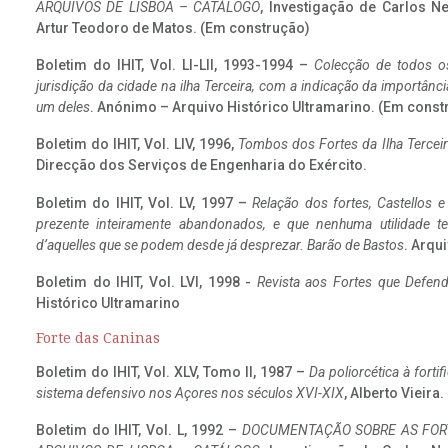
ARQUIVOS DE LISBOA – CATÁLOGO
, Investigação de Carlos N
Artur Teodoro de Matos. (Em construção)
Boletim do IHIT, Vol. LI-LII, 1993-1994 –
Colecção de todos os
jurisdição da cidade na ilha Terceira, com a indicação da importâ
um deles
. Anónimo – Arquivo Histórico Ultramarino. (Em const
Boletim do IHIT, Vol. LIV, 1996,
Tombos dos Fortes da Ilha Terceir
Direcção dos Serviços de Engenharia do Exército.
Boletim do IHIT, Vol. LV, 1997 –
Relação dos fortes, Castellos e
prezente inteiramente abandonados, e que nenhuma utilidade 
d’aquelles que se podem desde já desprezar. Barão de Bastos
. Arqui
Boletim do IHIT, Vol. LVI, 1998 -
Revista aos Fortes que Defend
Histórico Ultramarino
Forte das Caninas
Boletim do IHIT, Vol. XLV, Tomo II, 1987 –
Da poliorcética à fort
sistema defensivo nos Açores nos séculos XVI-XIX
, Alberto Vieira
Boletim do IHIT, Vol. L, 1992 –
DOCUMENTAÇÃO SOBRE AS FORT