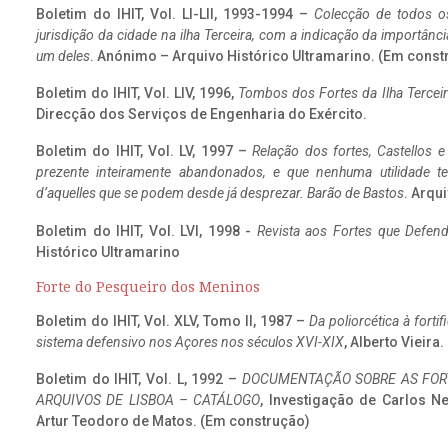
Boletim do IHIT, Vol. LI-LII, 1993-1994 –
Colecção de todos os
jurisdição da cidade na ilha Terceira, com a indicação da importâ
um deles
. Anónimo – Arquivo Histórico Ultramarino. (Em const
Boletim do IHIT, Vol. LIV, 1996,
Tombos dos Fortes da Ilha Terceir
Direcção dos Serviços de Engenharia do Exército.
Boletim do IHIT, Vol. LV, 1997 –
Relação dos fortes, Castellos e
prezente inteiramente abandonados, e que nenhuma utilidade 
d’aquelles que se podem desde já desprezar. Barão de Bastos
. Arqui
Boletim do IHIT, Vol. LVI, 1998 -
Revista aos Fortes que Defend
Histórico Ultramarino
Forte do Pesqueiro dos Meninos
Boletim do IHIT, Vol. XLV, Tomo II, 1987 –
Da poliorcética à fort
sistema defensivo nos Açores nos séculos XVI-XIX
, Alberto Vieira
Boletim do IHIT, Vol. L, 1992 –
DOCUMENTAÇÃO SOBRE AS FORT
ARQUIVOS DE LISBOA – CATÁLOGO
, Investigação de Carlos N
Artur Teodoro de Matos. (Em construção)