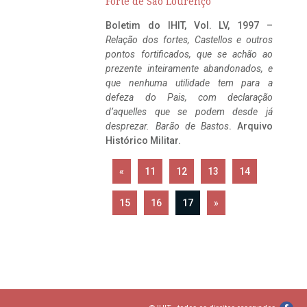
Forte de São Lourenço
Boletim do IHIT, Vol. LV, 1997 –
Relação dos fortes, Castellos e outros
pontos fortificados, que se achão ao
prezente inteiramente abandonados, e
que nenhuma utilidade tem para a
defeza do Pais, com declaração
d’aquelles que se podem desde já
desprezar. Barão de Bastos
. Arquivo
Histórico Militar.
«
11
12
13
14
15
16
17
»