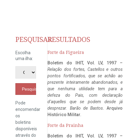
PESQUISAR
RESULTADOS
Forte da Figueira
Escolha
uma ilha:
Boletim do IHIT, Vol. LV, 1997 –
Relação dos fortes, Castellos e outros
pontos fortificados, que se achão ao
prezente inteiramente abandonados, e
que nenhuma utilidade tem para a
Pesquisar
defeza do Pais, com declaração
d’aquelles que se podem desde já
Pode
desprezar. Barão de Bastos
. Arquivo
encomendar
Histórico Militar.
os
boletins
Forte da Prainha
disponíveis
através do
Boletim do IHIT, Vol. LV, 1997 –