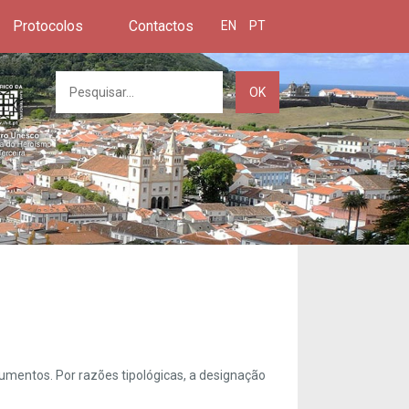
Protocolos
Contactos
EN
PT
OK
umentos. Por razões tipológicas, a designação