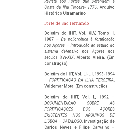
Revista aos Fortes que Defendem a
Costa da Ilha Terceira- 1776
, Arquivo
Histórico Ultramarino
Forte de São Fernando
Boletim do IHIT, Vol. XLV, Tomo II,
1987 –
Da poliorcética à fortificação
nos Açores – Introdução ao estudo do
sistema defensivo nos Açores nos
séculos XVI-XIX
, Alberto Vieira. (Em
construção)
Boletim do IHIT, Vol. LI-LII, 1993-1994
–
FORTIFICAÇÃO DA ILHA TERCEIRA
,
Valdemar Mota. (Em construção)
Boletim do IHIT, Vol. L, 1992 –
DOCUMENTAÇÃO SOBRE AS
FORTIFICAÇÕES DOS AÇORES
EXISTENTES NOS ARQUIVOS DE
LISBOA – CATÁLOGO
, Investigação de
Carlos Neves e Filipe Carvalho –