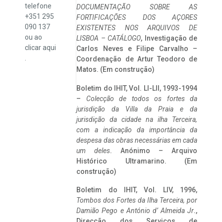
telefone
DOCUMENTAÇÃO SOBRE AS
+351 295
FORTIFICAÇÕES DOS AÇORES
090 137
EXISTENTES NOS ARQUIVOS DE
ou ao
LISBOA – CATÁLOGO
, Investigação de
clicar
aqui
Carlos Neves e Filipe Carvalho –
.
Coordenação de Artur Teodoro de
Matos. (Em construção)
Boletim do IHIT, Vol. LI-LII, 1993-1994
–
Colecção de todos os fortes da
jurisdição da Villa da Praia e da
jurisdição da cidade na ilha Terceira,
com a indicação da importância da
despesa das obras necessárias em cada
um deles
. Anónimo – Arquivo
Histórico Ultramarino. (Em
construção)
Boletim do IHIT, Vol. LIV, 1996,
Tombos dos Fortes da Ilha Terceira,
por
Damião Pego e António d’ Almeida Jr
.,
Direcção dos Serviços de