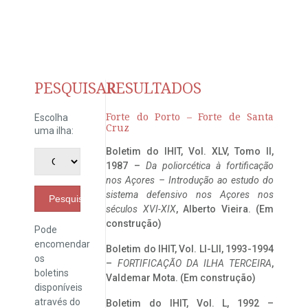
PESQUISAR
RESULTADOS
Forte do Porto – Forte de Santa
Escolha
Cruz
uma ilha:
Boletim do IHIT, Vol. XLV, Tomo II,
1987 –
Da poliorcética à fortificação
nos Açores – Introdução ao estudo do
sistema defensivo nos Açores nos
Pesquisar
séculos XVI-XIX
, Alberto Vieira. (Em
construção)
Pode
encomendar
Boletim do IHIT, Vol. LI-LII, 1993-1994
os
–
FORTIFICAÇÃO DA ILHA TERCEIRA
,
boletins
Valdemar Mota. (Em construção)
disponíveis
através do
Boletim do IHIT, Vol. L, 1992 –