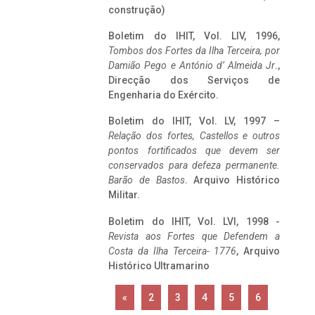
construção)
Boletim do IHIT, Vol. LIV, 1996,
Tombos dos Fortes da Ilha Terceira,
por
Damião Pego e António d’ Almeida Jr
.,
Direcção dos Serviços de
Engenharia do Exército.
Boletim do IHIT, Vol. LV, 1997 –
Relação dos fortes, Castellos e outros
pontos fortificados que devem ser
conservados para defeza permanente.
Barão de Bastos
. Arquivo Histórico
Militar.
Boletim do IHIT, Vol. LVI, 1998 -
Revista aos Fortes que Defendem a
Costa da Ilha Terceira- 1776
, Arquivo
Histórico Ultramarino
«
2
3
4
5
6