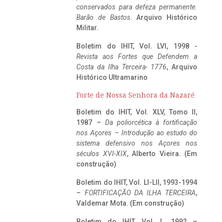
conservados para defeza permanente.
Barão de Bastos
. Arquivo Histórico
Militar.
Boletim do IHIT, Vol. LVI, 1998 -
Revista aos Fortes que Defendem a
Costa da Ilha Terceira- 1776
, Arquivo
Histórico Ultramarino
Forte de Nossa Senhora da Nazaré
Boletim do IHIT, Vol. XLV, Tomo II,
1987 –
Da poliorcética à fortificação
nos Açores – Introdução ao estudo do
sistema defensivo nos Açores nos
séculos XVI-XIX
, Alberto Vieira. (Em
construção)
Boletim do IHIT, Vol. LI-LII, 1993-1994
–
FORTIFICAÇÃO DA ILHA TERCEIRA
,
Valdemar Mota. (Em construção)
Boletim do IHIT, Vol. L, 1992 –