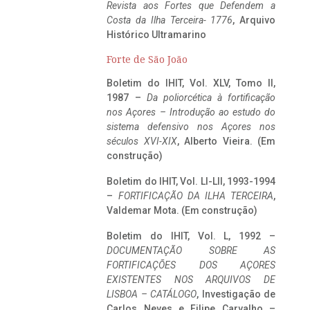
Revista aos Fortes que Defendem a
Costa da Ilha Terceira- 1776
, Arquivo
Histórico Ultramarino
Forte de São João
Boletim do IHIT, Vol. XLV, Tomo II,
1987 –
Da poliorcética à fortificação
nos Açores – Introdução ao estudo do
sistema defensivo nos Açores nos
séculos XVI-XIX
, Alberto Vieira. (Em
construção)
Boletim do IHIT, Vol. LI-LII, 1993-1994
–
FORTIFICAÇÃO DA ILHA TERCEIRA
,
Valdemar Mota. (Em construção)
Boletim do IHIT, Vol. L, 1992 –
DOCUMENTAÇÃO SOBRE AS
FORTIFICAÇÕES DOS AÇORES
EXISTENTES NOS ARQUIVOS DE
LISBOA – CATÁLOGO
, Investigação de
Carlos Neves e Filipe Carvalho –