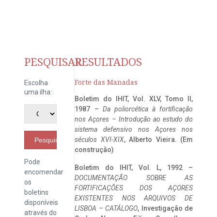
PESQUISAR
RESULTADOS
Forte das Manadas
Escolha
uma ilha:
Boletim do IHIT, Vol. XLV, Tomo II,
1987 –
Da poliorcética à fortificação
nos Açores – Introdução ao estudo do
sistema defensivo nos Açores nos
séculos XVI-XIX
, Alberto Vieira. (Em
Pesquisar
construção)
Pode
Boletim do IHIT, Vol. L, 1992 –
encomendar
DOCUMENTAÇÃO SOBRE AS
os
FORTIFICAÇÕES DOS AÇORES
boletins
EXISTENTES NOS ARQUIVOS DE
disponíveis
LISBOA – CATÁLOGO
, Investigação de
através do