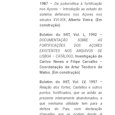
1987 –
Da poliorcética à fortificação
nos Açores – Introdução ao estudo do
sistema defensivo nos Açores nos
séculos XVI-XIX
, Alberto Vieira. (Em
construção)
Boletim do IHIT, Vol. L, 1992 –
DOCUMENTAÇÃO SOBRE AS
FORTIFICAÇÕES DOS AÇORES
EXISTENTES NOS ARQUIVOS DE
LISBOA – CATÁLOGO
, Investigação de
Carlos Neves e Filipe Carvalho –
Coordenação de Artur Teodoro de
Matos. (Em construção)
Boletim do IHIT, Vol. LV, 1997 –
Relação dos fortes, Castellos e outros
pontos fortificados, que se achão ao
prezente inteiramente abandonados, e
que nenhuma utilidade tem para a
defeza do Pais, com declaração
d’aquelles que se podem desde já