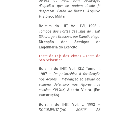
defeza do Pais, com declaração
d’aquelles que se podem desde já
desprezar. Barão de Bastos
. Arquivo
Histórico Militar.
Boletim do IHIT, Vol. LVI, 1998 -
Tombos dos Fortes das Ilhas do Faial,
São Jorge e Graciosa,
por Damião Pego
.
Direcção dos Serviços de
Engenharia do Exército.
Forte da Fajã dos Vimes – Forte de
São Sebastião
Boletim do IHIT, Vol. XLV, Tomo II,
1987 –
Da poliorcética à fortificação
nos Açores – Introdução ao estudo do
sistema defensivo nos Açores nos
séculos XVI-XIX
, Alberto Vieira. (Em
construção)
Boletim do IHIT, Vol. L, 1992 –
DOCUMENTAÇÃO SOBRE AS