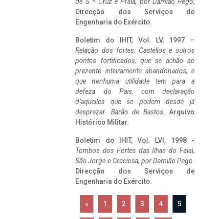
de S.
Cruz e Praia, por Damião Pego
,
Direcção dos Serviços de
Engenharia do Exército.
Boletim do IHIT, Vol. LV, 1997 –
Relação dos fortes, Castellos e outros
pontos fortificados, que se achão ao
prezente inteiramente abandonados, e
que nenhuma utilidade tem para a
defeza do Pais, com declaração
d’aquelles que se podem desde já
desprezar. Barão de Bastos
. Arquivo
Histórico Militar.
Boletim do IHIT, Vol. LVI, 1998 -
Tombos dos Fortes das Ilhas do Faial,
São Jorge e Graciosa,
por Damião Pego
.
Direcção dos Serviços de
Engenharia do Exército.
«
1
2
3
4
5