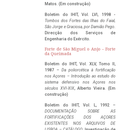
Matos. (Em construção)
Boletim do IHIT, Vol. LVI, 1998 -
Tombos dos Fortes das Ilhas do Faial,
São Jorge e Graciosa,
por Damião Pego
.
Direcção dos Serviços de
Engenharia do Exército.
Forte de São Miguel o Anjo – Forte
da Queimada
Boletim do IHIT, Vol. XLV, Tomo II,
1987 –
Da poliorcética à fortificação
nos Açores – Introdução ao estudo do
sistema defensivo nos Açores nos
séculos XVI-XIX
, Alberto Vieira. (Em
construção)
Boletim do IHIT, Vol. L, 1992 –
DOCUMENTAÇÃO SOBRE AS
FORTIFICAÇÕES DOS AÇORES
EXISTENTES NOS ARQUIVOS DE
LISBOA – CATÁLOGO
, Investigação de