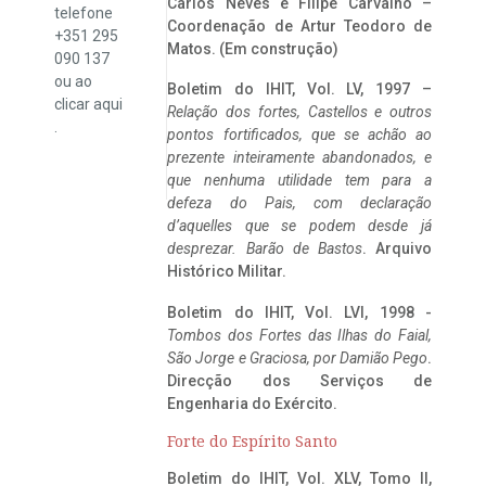
Carlos Neves e Filipe Carvalho –
telefone
Coordenação de Artur Teodoro de
+351 295
Matos. (Em construção)
090 137
ou ao
Boletim do IHIT, Vol. LV, 1997 –
clicar
aqui
Relação dos fortes, Castellos e outros
.
pontos fortificados, que se achão ao
prezente inteiramente abandonados, e
que nenhuma utilidade tem para a
defeza do Pais, com declaração
d’aquelles que se podem desde já
desprezar. Barão de Bastos
. Arquivo
Histórico Militar.
Boletim do IHIT, Vol. LVI, 1998 -
Tombos dos Fortes das Ilhas do Faial,
São Jorge e Graciosa,
por Damião Pego
.
Direcção dos Serviços de
Engenharia do Exército.
Forte do Espírito Santo
Boletim do IHIT, Vol. XLV, Tomo II,