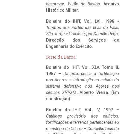
desprezar. Barão de Bastos
. Arquivo
Histórico Militar.
Boletim do IHIT, Vol. LVI, 1998 -
Tombos dos Fortes das Ilhas do Faial,
São Jorge e Graciosa,
por Damião Pego
.
Direcção dos Serviços de
Engenharia do Exército.
Forte da Barra
Boletim do IHIT, Vol. XLV, Tomo II,
1987 –
Da poliorcética à fortificação
nos Açores – Introdução ao estudo do
sistema defensivo nos Açores nos
séculos XVI-XIX
, Alberto Vieira. (Em
construção)
Boletim do IHIT, Vol. LV, 1997 –
Catálogo provisório dos edificios,
fortificações e terrenos pertencentes ao
ministério da Guerra – Concelho reunido
ta