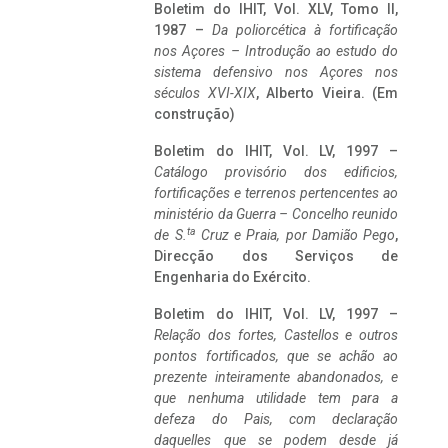
Boletim do IHIT, Vol. XLV, Tomo II,
1987 –
Da poliorcética à fortificação
nos Açores – Introdução ao estudo do
sistema defensivo nos Açores nos
séculos XVI-XIX
, Alberto Vieira. (Em
construção)
Boletim do IHIT, Vol. LV, 1997 –
Catálogo provisório dos edificios,
fortificações e terrenos pertencentes ao
ministério da Guerra – Concelho reunido
ta
de S.
Cruz e Praia, por Damião Pego
,
Direcção dos Serviços de
Engenharia do Exército.
Boletim do IHIT, Vol. LV, 1997 –
Relação dos fortes, Castellos e outros
pontos fortificados, que se achão ao
prezente inteiramente abandonados, e
que nenhuma utilidade tem para a
defeza do Pais, com declaração
daquelles que se podem desde já