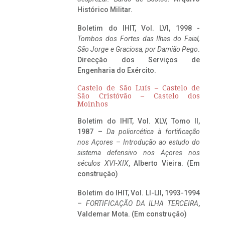
Histórico Militar.
Boletim do IHIT, Vol. LVI, 1998 -
Tombos dos Fortes das Ilhas do Faial,
São Jorge e Graciosa,
por Damião Pego
.
Direcção dos Serviços de
Engenharia do Exército.
Castelo de São Luís – Castelo de
São Cristóvão – Castelo dos
Moinhos
Boletim do IHIT, Vol. XLV, Tomo II,
1987 –
Da poliorcética à fortificação
nos Açores – Introdução ao estudo do
sistema defensivo nos Açores nos
séculos XVI-XIX
, Alberto Vieira. (Em
construção)
Boletim do IHIT, Vol. LI-LII, 1993-1994
–
FORTIFICAÇÃO DA ILHA TERCEIRA
,
Valdemar Mota. (Em construção)