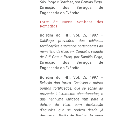
São Jorge e Graciosa,
por Damião Pego
.
Direcção dos Serviços de
Engenharia do Exército.
Forte de Nossa Senhora dos
Remédios
Boletim do IHIT, Vol. LV, 1997 –
Catálogo provisório dos edificios,
fortificações e terrenos pertencentes ao
ministério da Guerra – Concelho reunido
ta
de S.
Cruz e Praia, por Damião Pego
,
Direcção dos Serviços de
Engenharia do Exército.
Boletim do IHIT, Vol. LV, 1997 –
Relação dos fortes, Castellos e outros
pontos fortificados, que se achão ao
prezente inteiramente abandonados, e
que nenhuma utilidade tem para a
defeza do Pais, com declaração
d’aquelles que se podem desde já
desprezar. Barão de Bastos
. Arquivo