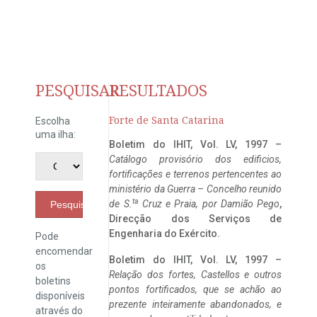
PESQUISAR
RESULTADOS
Forte de Santa Catarina
Escolha
uma ilha:
Boletim do IHIT, Vol. LV, 1997 –
Catálogo provisório dos edificios,
fortificações e terrenos pertencentes ao
ministério da Guerra – Concelho reunido
ta
de S.
Cruz e Praia, por Damião Pego
,
Pesquisar
Direcção dos Serviços de
Engenharia do Exército.
Pode
encomendar
Boletim do IHIT, Vol. LV, 1997 –
os
Relação dos fortes, Castellos e outros
boletins
pontos fortificados, que se achão ao
disponíveis
prezente inteiramente abandonados, e
através do