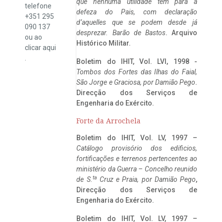
que nenhuma utilidade tem para a
telefone
defeza do Pais, com declaração
+351 295
d’aquelles que se podem desde já
090 137
desprezar. Barão de Bastos
. Arquivo
ou ao
Histórico Militar.
clicar
aqui
.
Boletim do IHIT, Vol. LVI, 1998 -
Tombos dos Fortes das Ilhas do Faial,
São Jorge e Graciosa,
por Damião Pego
.
Direcção dos Serviços de
Engenharia do Exército.
Forte da Arrochela
Boletim do IHIT, Vol. LV, 1997 –
Catálogo provisório dos edificios,
fortificações e terrenos pertencentes ao
ministério da Guerra – Concelho reunido
ta
de S.
Cruz e Praia, por Damião Pego
,
Direcção dos Serviços de
Engenharia do Exército.
Boletim do IHIT, Vol. LV, 1997 –