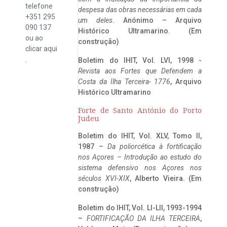
telefone
despesa das obras necessárias em cada
+351 295
um deles
. Anónimo – Arquivo
090 137
Histórico Ultramarino. (Em
ou ao
construção)
clicar
aqui
.
Boletim do IHIT, Vol. LVI, 1998 -
Revista aos Fortes que Defendem a
Costa da Ilha Terceira- 1776
, Arquivo
Histórico Ultramarino
Forte de Santo António do Porto
Judeu
Boletim do IHIT, Vol. XLV, Tomo II,
1987 –
Da poliorcética à fortificação
nos Açores – Introdução ao estudo do
sistema defensivo nos Açores nos
séculos XVI-XIX
, Alberto Vieira. (Em
construção)
Boletim do IHIT, Vol. LI-LII, 1993-1994
–
FORTIFICAÇÃO DA ILHA TERCEIRA
,