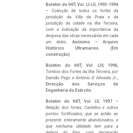
Boletim do IHIT, Vol. LI-LII, 1993-1994
–
Colecção de todos os fortes da
jurisdição da Villa da Praia e da
jurisdição da cidade na ilha Terceira,
com a indicação da importância da
despesa das obras necessárias em cada
um deles
. Anónimo – Arquivo
Histórico Ultramarino. (Em
construção)
Boletim do IHIT, Vol. LIV, 1996,
Tombos dos Fortes da Ilha Terceira,
por
Damião Pego e António d’ Almeida Jr
.,
Direcção dos Serviços de
Engenharia do Exército.
Boletim do IHIT, Vol. LV, 1997 –
Relação dos fortes, Castellos e outros
pontos fortificados, que se achão ao
prezente inteiramente abandonados, e
que nenhuma utilidade tem para a
defeza do Pais, com declaração