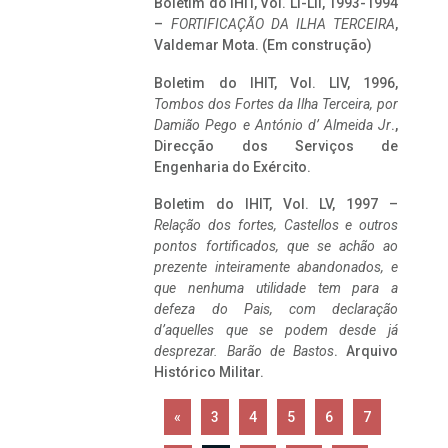
Boletim do IHIT, Vol. LI-LII, 1993-1994
–
FORTIFICAÇÃO DA ILHA TERCEIRA
,
Valdemar Mota. (Em construção)
Boletim do IHIT, Vol. LIV, 1996,
Tombos dos Fortes da Ilha Terceira,
por
Damião Pego e António d’ Almeida Jr
.,
Direcção dos Serviços de
Engenharia do Exército.
Boletim do IHIT, Vol. LV, 1997 –
Relação dos fortes, Castellos e outros
pontos fortificados, que se achão ao
prezente inteiramente abandonados, e
que nenhuma utilidade tem para a
defeza do Pais, com declaração
d’aquelles que se podem desde já
desprezar. Barão de Bastos
. Arquivo
Histórico Militar.
«
3
4
5
6
7