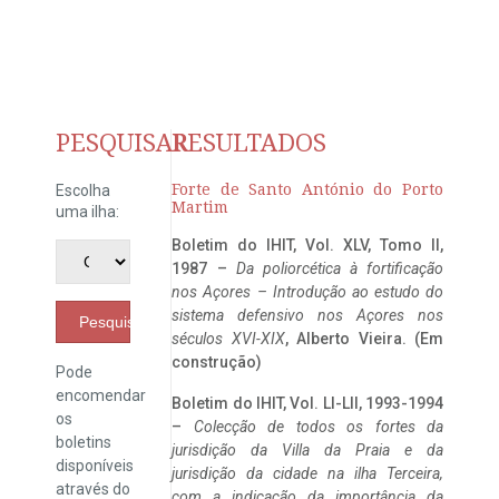
PESQUISAR
RESULTADOS
Forte de Santo António do Porto
Escolha
Martim
uma ilha:
Boletim do IHIT, Vol. XLV, Tomo II,
1987 –
Da poliorcética à fortificação
nos Açores – Introdução ao estudo do
sistema defensivo nos Açores nos
Pesquisar
séculos XVI-XIX
, Alberto Vieira. (Em
construção)
Pode
encomendar
Boletim do IHIT, Vol. LI-LII, 1993-1994
os
–
Colecção de todos os fortes da
boletins
jurisdição da Villa da Praia e da
disponíveis
jurisdição da cidade na ilha Terceira,
através do
com a indicação da importância da