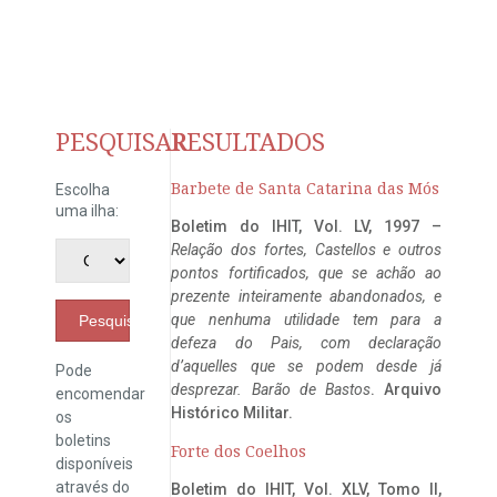
PESQUISAR
RESULTADOS
Barbete de Santa Catarina das Mós
Escolha
uma ilha:
Boletim do IHIT, Vol. LV, 1997 –
Relação dos fortes, Castellos e outros
pontos fortificados, que se achão ao
prezente inteiramente abandonados, e
que nenhuma utilidade tem para a
Pesquisar
defeza do Pais, com declaração
d’aquelles que se podem desde já
Pode
desprezar. Barão de Bastos
. Arquivo
encomendar
Histórico Militar.
os
boletins
Forte dos Coelhos
disponíveis
através do
Boletim do IHIT, Vol. XLV, Tomo II,