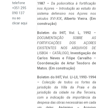
telefone
1987 –
Da poliorcética à fortificação
+351 295
nos Açores – Introdução ao estudo do
090 137
sistema defensivo nos Açores nos
ou ao
séculos XVI-XIX
, Alberto Vieira. (Em
clicar
aqui
construção)
.
Boletim do IHIT, Vol. L, 1992 –
DOCUMENTAÇÃO SOBRE AS
FORTIFICAÇÕES DOS AÇORES
EXISTENTES NOS ARQUIVOS DE
LISBOA – CATÁLOGO
, Investigação de
Carlos Neves e Filipe Carvalho –
Coordenação de Artur Teodoro de
Matos. (Em construção)
Boletim do IHIT, Vol. LI-LII, 1993-1994
–
Colecção de todos os fortes da
jurisdição da Villa da Praia e da
jurisdição da cidade na ilha Terceira,
com a indicação da importância da
despesa das obras necessárias em cada
um deles
. Anónimo – Arquivo