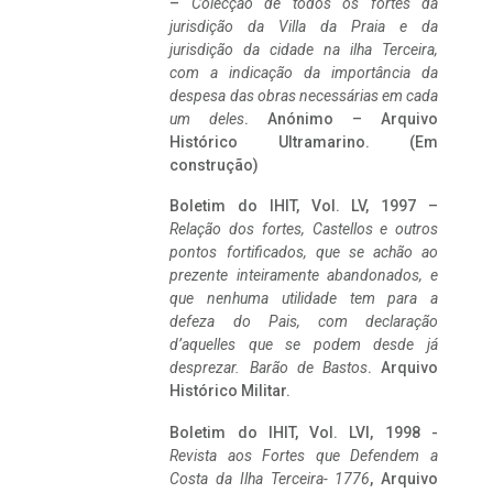
–
Colecção de todos os fortes da
jurisdição da Villa da Praia e da
jurisdição da cidade na ilha Terceira,
com a indicação da importância da
despesa das obras necessárias em cada
um deles
. Anónimo – Arquivo
Histórico Ultramarino. (Em
construção)
Boletim do IHIT, Vol. LV, 1997 –
Relação dos fortes, Castellos e outros
pontos fortificados, que se achão ao
prezente inteiramente abandonados, e
que nenhuma utilidade tem para a
defeza do Pais, com declaração
d’aquelles que se podem desde já
desprezar. Barão de Bastos
. Arquivo
Histórico Militar.
Boletim do IHIT, Vol. LVI, 1998 -
Revista aos Fortes que Defendem a
Costa da Ilha Terceira- 1776
, Arquivo