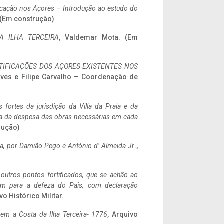
ificação nos Açores – Introdução ao estudo do
. (Em construção)
A ILHA TERCEIRA
, Valdemar Mota. (Em
IFICAÇÕES DOS AÇORES EXISTENTES NOS
eves e Filipe Carvalho – Coordenação de
 fortes da jurisdição da Villa da Praia e da
ncia da despesa das obras necessárias em cada
rução)
a,
por Damião Pego e António d’ Almeida Jr
.,
 outros pontos fortificados, que se achão ao
tem para a defeza do Pais, com declaração
vo Histórico Militar.
em a Costa da Ilha Terceira- 1776
, Arquivo