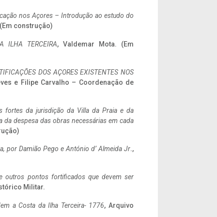
ificação nos Açores – Introdução ao estudo do
. (Em construção)
A ILHA TERCEIRA
, Valdemar Mota. (Em
IFICAÇÕES DOS AÇORES EXISTENTES NOS
eves e Filipe Carvalho – Coordenação de
 fortes da jurisdição da Villa da Praia e da
ncia da despesa das obras necessárias em cada
rução)
a,
por Damião Pego e António d’ Almeida Jr
.,
 e outros pontos fortificados que devem ser
stórico Militar.
em a Costa da Ilha Terceira- 1776
, Arquivo