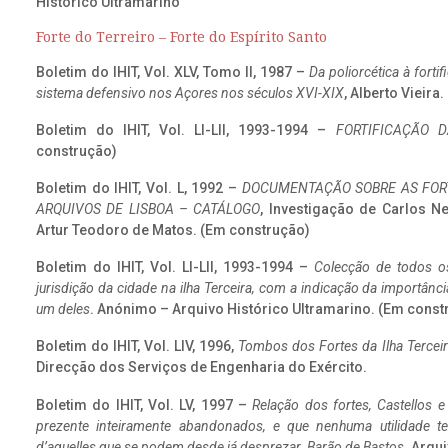
Histórico Ultramarino
Forte do Terreiro – Forte do Espírito Santo
Boletim do IHIT, Vol. XLV, Tomo II, 1987 –
Da poliorcética à fort
sistema defensivo nos Açores nos séculos XVI-XIX
, Alberto Vieira
Boletim do IHIT, Vol. LI-LII, 1993-1994 –
FORTIFICAÇÃO D
construção)
Boletim do IHIT, Vol. L, 1992 –
DOCUMENTAÇÃO SOBRE AS FORT
ARQUIVOS DE LISBOA – CATÁLOGO
, Investigação de Carlos N
Artur Teodoro de Matos. (Em construção)
Boletim do IHIT, Vol. LI-LII, 1993-1994 –
Colecção de todos os
jurisdição da cidade na ilha Terceira, com a indicação da importâ
um deles
. Anónimo – Arquivo Histórico Ultramarino. (Em const
Boletim do IHIT, Vol. LIV, 1996,
Tombos dos Fortes da Ilha Terceir
Direcção dos Serviços de Engenharia do Exército.
Boletim do IHIT, Vol. LV, 1997 –
Relação dos fortes, Castellos e
prezente inteiramente abandonados, e que nenhuma utilidade 
d’aquelles que se podem desde já desprezar. Barão de Bastos
. Arqui