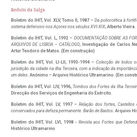
Reduto da Salga
Boletim do IHIT, Vol. XLV, Tomo II, 1987 –
Da poliorcética à fort
sistema defensivo nos Açores nos séculos XVI-XIX
, Alberto Vieira
Boletim do IHIT, Vol. L, 1992 –
DOCUMENTAÇÃO SOBRE AS FORT
ARQUIVOS DE LISBOA – CATÁLOGO
, Investigação de Carlos N
Artur Teodoro de Matos. (Em construção)
Boletim do IHIT, Vol. LI-LII, 1993-1994 –
Colecção de todos os
jurisdição da cidade na ilha Terceira, com a indicação da importâ
um deles
. Anónimo – Arquivo Histórico Ultramarino. (Em const
Boletim do IHIT, Vol. LIV, 1996,
Tombos dos Fortes da Ilha Terceir
Direcção dos Serviços de Engenharia do Exército.
Boletim do IHIT, Vol. LV, 1997 –
Relação dos fortes, Castellos
conservados para defeza permanente. Barão de Bastos
. Arquivo Hi
Boletim do IHIT, Vol. LVI, 1998 -
Revista aos Fortes que Defend
Histórico Ultramarino