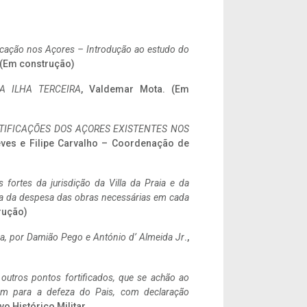
ificação nos Açores – Introdução ao estudo do
. (Em construção)
A ILHA TERCEIRA
, Valdemar Mota. (Em
IFICAÇÕES DOS AÇORES EXISTENTES NOS
eves e Filipe Carvalho – Coordenação de
 fortes da jurisdição da Villa da Praia e da
ncia da despesa das obras necessárias em cada
rução)
a,
por Damião Pego e António d’ Almeida Jr
.,
 outros pontos fortificados, que se achão ao
tem para a defeza do Pais, com declaração
vo Histórico Militar.