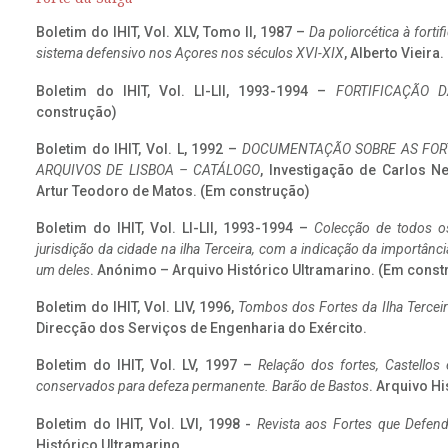
Boletim do IHIT, Vol. XLV, Tomo II, 1987 –
Da poliorcética à fort
sistema defensivo nos Açores nos séculos XVI-XIX
, Alberto Vieira
Boletim do IHIT, Vol. LI-LII, 1993-1994 –
FORTIFICAÇÃO D
construção)
Boletim do IHIT, Vol. L, 1992 –
DOCUMENTAÇÃO SOBRE AS FORT
ARQUIVOS DE LISBOA – CATÁLOGO
, Investigação de Carlos N
Artur Teodoro de Matos. (Em construção)
Boletim do IHIT, Vol. LI-LII, 1993-1994 –
Colecção de todos os
jurisdição da cidade na ilha Terceira, com a indicação da importâ
um deles
. Anónimo – Arquivo Histórico Ultramarino. (Em const
Boletim do IHIT, Vol. LIV, 1996,
Tombos dos Fortes da Ilha Terceir
Direcção dos Serviços de Engenharia do Exército.
Boletim do IHIT, Vol. LV, 1997 –
Relação dos fortes, Castellos
conservados para defeza permanente. Barão de Bastos
. Arquivo Hi
Boletim do IHIT, Vol. LVI, 1998 -
Revista aos Fortes que Defend
Histórico Ultramarino