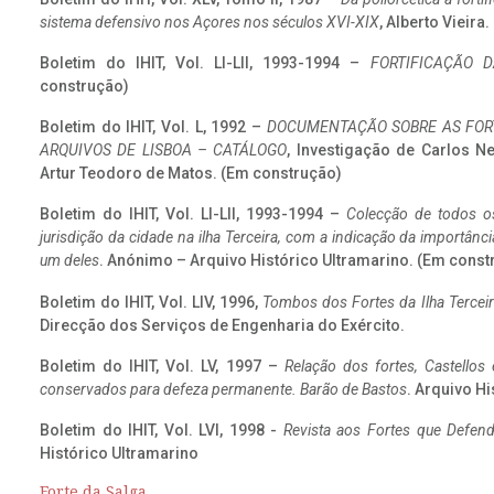
sistema defensivo nos Açores nos séculos XVI-XIX
, Alberto Vieira
Boletim do IHIT, Vol. LI-LII, 1993-1994 –
FORTIFICAÇÃO D
construção)
Boletim do IHIT, Vol. L, 1992 –
DOCUMENTAÇÃO SOBRE AS FORT
ARQUIVOS DE LISBOA – CATÁLOGO
, Investigação de Carlos N
Artur Teodoro de Matos. (Em construção)
Boletim do IHIT, Vol. LI-LII, 1993-1994 –
Colecção de todos os
jurisdição da cidade na ilha Terceira, com a indicação da importâ
um deles
. Anónimo – Arquivo Histórico Ultramarino. (Em const
Boletim do IHIT, Vol. LIV, 1996,
Tombos dos Fortes da Ilha Terceir
Direcção dos Serviços de Engenharia do Exército.
Boletim do IHIT, Vol. LV, 1997 –
Relação dos fortes, Castellos
conservados para defeza permanente. Barão de Bastos
. Arquivo Hi
Boletim do IHIT, Vol. LVI, 1998 -
Revista aos Fortes que Defend
Histórico Ultramarino
Forte da Salga