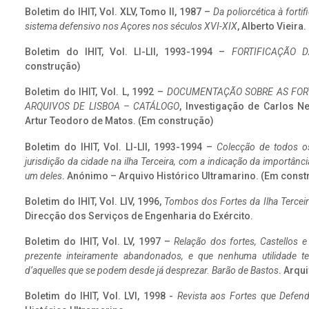
Boletim do IHIT, Vol. XLV, Tomo II, 1987 –
Da poliorcética à fort
sistema defensivo nos Açores nos séculos XVI-XIX
, Alberto Vieira
Boletim do IHIT, Vol. LI-LII, 1993-1994 –
FORTIFICAÇÃO D
construção)
Boletim do IHIT, Vol. L, 1992 –
DOCUMENTAÇÃO SOBRE AS FORT
ARQUIVOS DE LISBOA – CATÁLOGO
, Investigação de Carlos N
Artur Teodoro de Matos. (Em construção)
Boletim do IHIT, Vol. LI-LII, 1993-1994 –
Colecção de todos os
jurisdição da cidade na ilha Terceira, com a indicação da importâ
um deles
. Anónimo – Arquivo Histórico Ultramarino. (Em const
Boletim do IHIT, Vol. LIV, 1996,
Tombos dos Fortes da Ilha Terceir
Direcção dos Serviços de Engenharia do Exército.
Boletim do IHIT, Vol. LV, 1997 –
Relação dos fortes, Castellos e
prezente inteiramente abandonados, e que nenhuma utilidade 
d’aquelles que se podem desde já desprezar. Barão de Bastos
. Arqui
Boletim do IHIT, Vol. LVI, 1998 -
Revista aos Fortes que Defend