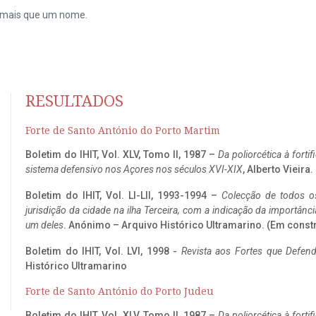
do mais que um nome.
RESULTADOS
Forte de Santo António do Porto Martim
Boletim do IHIT, Vol. XLV, Tomo II, 1987 –
Da poliorcética à fort
sistema defensivo nos Açores nos séculos XVI-XIX
, Alberto Vieira
Boletim do IHIT, Vol. LI-LII, 1993-1994 –
Colecção de todos os
jurisdição da cidade na ilha Terceira, com a indicação da importâ
um deles
. Anónimo – Arquivo Histórico Ultramarino. (Em const
Boletim do IHIT, Vol. LVI, 1998 -
Revista aos Fortes que Defend
Histórico Ultramarino
Forte de Santo António do Porto Judeu
Boletim do IHIT, Vol. XLV, Tomo II, 1987 –
Da poliorcética à fort