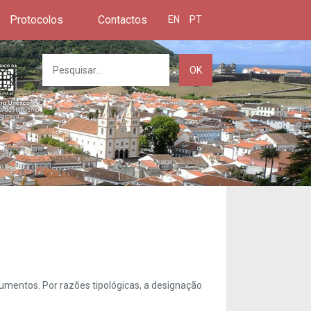
Protocolos
Contactos
EN
PT
OK
umentos. Por razões tipológicas, a designação