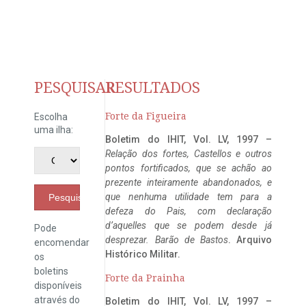
PESQUISAR
RESULTADOS
Forte da Figueira
Escolha
uma ilha:
Boletim do IHIT, Vol. LV, 1997 –
Relação dos fortes, Castellos e outros
pontos fortificados, que se achão ao
prezente inteiramente abandonados, e
que nenhuma utilidade tem para a
Pesquisar
defeza do Pais, com declaração
d’aquelles que se podem desde já
Pode
desprezar. Barão de Bastos
. Arquivo
encomendar
Histórico Militar.
os
boletins
Forte da Prainha
disponíveis
através do
Boletim do IHIT, Vol. LV, 1997 –