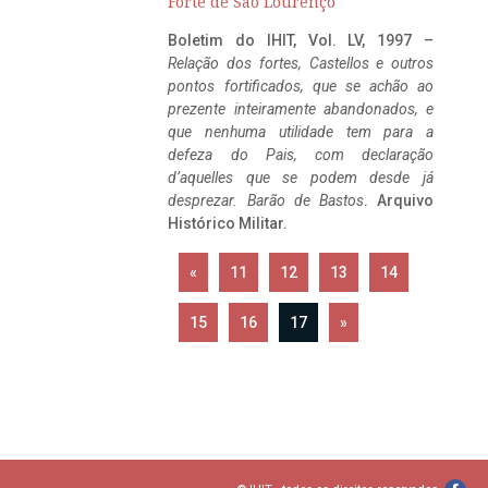
Forte de São Lourenço
Boletim do IHIT, Vol. LV, 1997 –
Relação dos fortes, Castellos e outros
pontos fortificados, que se achão ao
prezente inteiramente abandonados, e
que nenhuma utilidade tem para a
defeza do Pais, com declaração
d’aquelles que se podem desde já
desprezar. Barão de Bastos
. Arquivo
Histórico Militar.
«
11
12
13
14
15
16
17
»