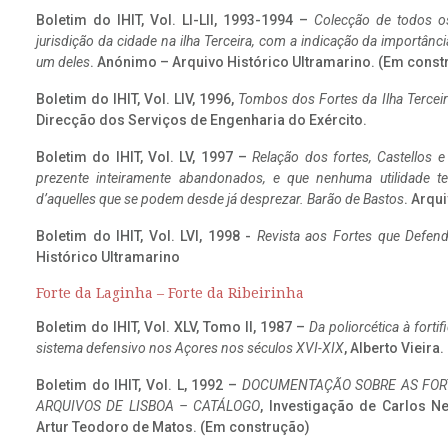
Boletim do IHIT, Vol. LI-LII, 1993-1994 –
Colecção de todos os
jurisdição da cidade na ilha Terceira, com a indicação da importâ
um deles
. Anónimo – Arquivo Histórico Ultramarino. (Em const
Boletim do IHIT, Vol. LIV, 1996,
Tombos dos Fortes da Ilha Terceir
Direcção dos Serviços de Engenharia do Exército.
Boletim do IHIT, Vol. LV, 1997 –
Relação dos fortes, Castellos e
prezente inteiramente abandonados, e que nenhuma utilidade 
d’aquelles que se podem desde já desprezar. Barão de Bastos
. Arqui
Boletim do IHIT, Vol. LVI, 1998 -
Revista aos Fortes que Defend
Histórico Ultramarino
Forte da Laginha – Forte da Ribeirinha
Boletim do IHIT, Vol. XLV, Tomo II, 1987 –
Da poliorcética à fort
sistema defensivo nos Açores nos séculos XVI-XIX
, Alberto Vieira
Boletim do IHIT, Vol. L, 1992 –
DOCUMENTAÇÃO SOBRE AS FORT
ARQUIVOS DE LISBOA – CATÁLOGO
, Investigação de Carlos N
Artur Teodoro de Matos. (Em construção)