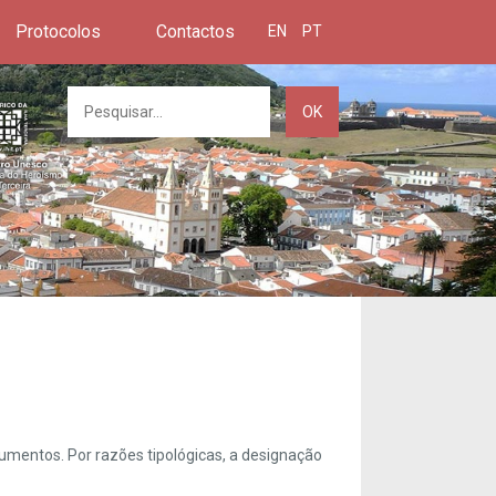
Protocolos
Contactos
EN
PT
OK
umentos. Por razões tipológicas, a designação