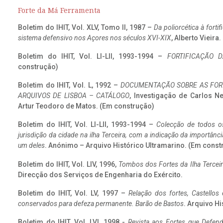
Forte da Má Ferramenta
Boletim do IHIT, Vol. XLV, Tomo II, 1987 –
Da poliorcética à fort
sistema defensivo nos Açores nos séculos XVI-XIX
, Alberto Vieira
Boletim do IHIT, Vol. LI-LII, 1993-1994 –
FORTIFICAÇÃO D
construção)
Boletim do IHIT, Vol. L, 1992 –
DOCUMENTAÇÃO SOBRE AS FORT
ARQUIVOS DE LISBOA – CATÁLOGO
, Investigação de Carlos N
Artur Teodoro de Matos. (Em construção)
Boletim do IHIT, Vol. LI-LII, 1993-1994 –
Colecção de todos os
jurisdição da cidade na ilha Terceira, com a indicação da importâ
um deles
. Anónimo – Arquivo Histórico Ultramarino. (Em const
Boletim do IHIT, Vol. LIV, 1996,
Tombos dos Fortes da Ilha Terceir
Direcção dos Serviços de Engenharia do Exército.
Boletim do IHIT, Vol. LV, 1997 –
Relação dos fortes, Castellos
conservados para defeza permanente. Barão de Bastos
. Arquivo Hi
Boletim do IHIT, Vol. LVI, 1998 -
Revista aos Fortes que Defend