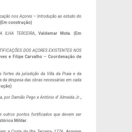
ificação nos Açores – Introdução ao estudo do
. (Em construção)
A ILHA TERCEIRA
, Valdemar Mota. (Em
IFICAÇÕES DOS AÇORES EXISTENTES NOS
eves e Filipe Carvalho – Coordenação de
 fortes da jurisdição da Villa da Praia e da
ncia da despesa das obras necessárias em cada
rução)
a,
por Damião Pego e António d’ Almeida Jr
.,
 e outros pontos fortificados que devem ser
stórico Militar.
em a Costa da Ilha Terceira- 1776
, Arquivo