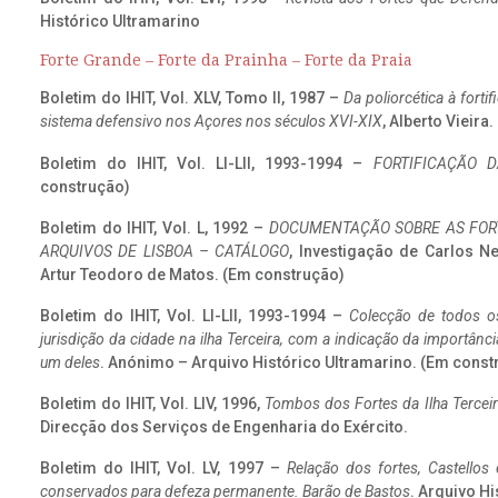
Histórico Ultramarino
Forte Grande – Forte da Prainha – Forte da Praia
Boletim do IHIT, Vol. XLV, Tomo II, 1987 –
Da poliorcética à fort
sistema defensivo nos Açores nos séculos XVI-XIX
, Alberto Vieira
Boletim do IHIT, Vol. LI-LII, 1993-1994 –
FORTIFICAÇÃO D
construção)
Boletim do IHIT, Vol. L, 1992 –
DOCUMENTAÇÃO SOBRE AS FORT
ARQUIVOS DE LISBOA – CATÁLOGO
, Investigação de Carlos N
Artur Teodoro de Matos. (Em construção)
Boletim do IHIT, Vol. LI-LII, 1993-1994 –
Colecção de todos os
jurisdição da cidade na ilha Terceira, com a indicação da importâ
um deles
. Anónimo – Arquivo Histórico Ultramarino. (Em const
Boletim do IHIT, Vol. LIV, 1996,
Tombos dos Fortes da Ilha Terceir
Direcção dos Serviços de Engenharia do Exército.
Boletim do IHIT, Vol. LV, 1997 –
Relação dos fortes, Castellos
conservados para defeza permanente. Barão de Bastos
. Arquivo Hi