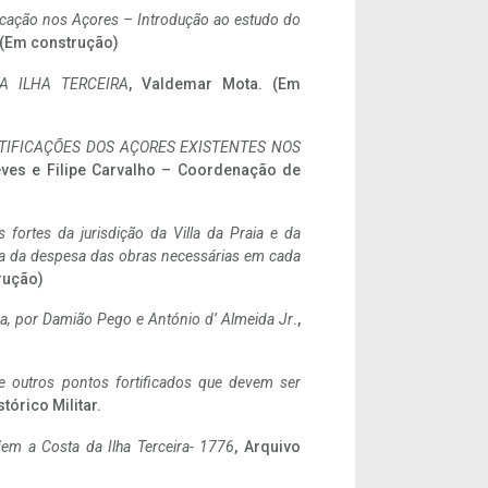
ificação nos Açores – Introdução ao estudo do
. (Em construção)
A ILHA TERCEIRA
, Valdemar Mota. (Em
IFICAÇÕES DOS AÇORES EXISTENTES NOS
eves e Filipe Carvalho – Coordenação de
 fortes da jurisdição da Villa da Praia e da
ncia da despesa das obras necessárias em cada
rução)
a,
por Damião Pego e António d’ Almeida Jr
.,
 e outros pontos fortificados que devem ser
stórico Militar.
em a Costa da Ilha Terceira- 1776
, Arquivo