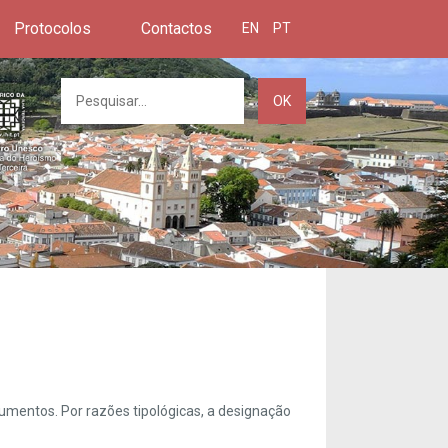
Protocolos
Contactos
EN
PT
OK
umentos. Por razões tipológicas, a designação