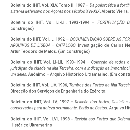
Boletim do IHIT, Vol. XLV, Tomo II, 1987 –
Da poliorcética à fort
sistema defensivo nos Açores nos séculos XVI-XIX
, Alberto Vieira
Boletim do IHIT, Vol. LI-LII, 1993-1994 –
FORTIFICAÇÃO D
construção)
Boletim do IHIT, Vol. L, 1992 –
DOCUMENTAÇÃO SOBRE AS FORT
ARQUIVOS DE LISBOA – CATÁLOGO
, Investigação de Carlos N
Artur Teodoro de Matos. (Em construção)
Boletim do IHIT, Vol. LI-LII, 1993-1994 –
Colecção de todos os
jurisdição da cidade na ilha Terceira, com a indicação da importâ
um deles
. Anónimo – Arquivo Histórico Ultramarino. (Em const
Boletim do IHIT, Vol. LIV, 1996,
Tombos dos Fortes da Ilha Terceir
Direcção dos Serviços de Engenharia do Exército.
Boletim do IHIT, Vol. LV, 1997 –
Relação dos fortes, Castellos
conservados para defeza permanente. Barão de Bastos
. Arquivo Hi
Boletim do IHIT, Vol. LVI, 1998 -
Revista aos Fortes que Defend
Histórico Ultramarino