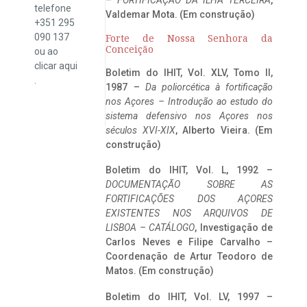
telefone
Valdemar Mota. (Em construção)
+351 295
090 137
Forte de Nossa Senhora da
Conceição
ou ao
clicar
aqui
Boletim do IHIT, Vol. XLV, Tomo II,
.
1987 –
Da poliorcética à fortificação
nos Açores – Introdução ao estudo do
sistema defensivo nos Açores nos
séculos XVI-XIX
, Alberto Vieira. (Em
construção)
Boletim do IHIT, Vol. L, 1992 –
DOCUMENTAÇÃO SOBRE AS
FORTIFICAÇÕES DOS AÇORES
EXISTENTES NOS ARQUIVOS DE
LISBOA – CATÁLOGO
, Investigação de
Carlos Neves e Filipe Carvalho –
Coordenação de Artur Teodoro de
Matos. (Em construção)
Boletim do IHIT, Vol. LV, 1997 –