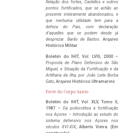
Relação dos fortes, Castellos e outros
pontos fortificados, que se achão ao
prezente inteiramente abandonados, e
que nenhuma utilidade tem para a
defeza do Pais, com declaração
d’aquelles que se podem desde já
desprezar. Barão de Bastos
. Arquivo
Histórico Militar.
Boletim do IHIT, Vol. LVIII, 2000 –
Proposta de Plano Defensivo de São
Miguel, e Situação da Fortificação e da
Artilharia da Ilha, por João Leite Borba
Gato
, Arquivo Histórico Ultramarino
Forte do Corpo Santo
Boletim do IHIT, Vol. XLV, Tomo II,
1987 –
Da poliorcética à fortificação
nos Açores – Introdução ao estudo do
sistema defensivo nos Açores nos
séculos XVI-XIX
, Alberto Vieira. (Em