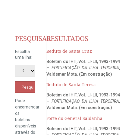
PESQUISAR
RESULTADOS
Reduto de Santa Cruz
Escolha
uma ilha:
Boletim do IHIT, Vol. LI-LII, 1993-1994
–
FORTIFICAÇÃO DA ILHA TERCEIRA
,
Valdemar Mota. (Em construção)
Reduto de Santa Teresa
Pesquisar
Boletim do IHIT, Vol. LI-LII, 1993-1994
Pode
–
FORTIFICAÇÃO DA ILHA TERCEIRA
,
encomendar
Valdemar Mota. (Em construção)
os
Forte do General Saldanha
boletins
disponíveis
Boletim do IHIT, Vol. LI-LII, 1993-1994
através do
–
FORTIFICAÇÃO DA ILHA TERCEIRA
,