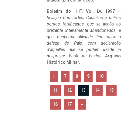
Matos. (Em construção)
Boletim do IHIT, Vol. LV, 1997 –
Relação dos fortes, Castellos e outros
pontos fortificados, que se achão ao
prezente inteiramente abandonados, e
que nenhuma utilidade tem para a
defeza do Pais, com declaração
d’aquelles que se podem desde já
desprezar. Barão de Bastos
. Arquivo
Histórico Militar.
«
7
8
9
10
11
12
13
14
15
16
17
»