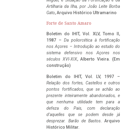
Miguel, e Situação da Fortificação e da
Artilharia da Ilha, por João Leite Borba
Gato
, Arquivo Histórico Ultramarino
Forte de Santo Amaro
Boletim do IHIT, Vol. XLV, Tomo II,
1987 –
Da poliorcética à fortificação
nos Açores – Introdução ao estudo do
sistema defensivo nos Açores nos
séculos XVI-XIX
, Alberto Vieira. (Em
construção)
Boletim do IHIT, Vol. LV, 1997 –
Relação dos fortes, Castellos e outros
pontos fortificados, que se achão ao
prezente inteiramente abandonados, e
que nenhuma utilidade tem para a
defeza do Pais, com declaração
d’aquelles que se podem desde já
desprezar. Barão de Bastos
. Arquivo
Histórico Militar.