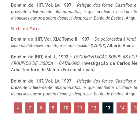
Boletim do IHIT, Vol. LV, 1997 –
Relação dos fortes, Castellos e
prezente inteiramente abandonados, e que nenhuma utilidade 
d’aquelles que se podem desde já desprezar. Barão de Bastos
. Arqui
Forte da Forca
Boletim do IHIT, Vol. XLV, Tomo II, 1987 –
Da poliorcética à fort
sistema defensivo nos Açores nos séculos XVI-XIX
, Alberto Vieira
Boletim do IHIT, Vol. L, 1992 –
DOCUMENTAÇÃO SOBRE AS FORT
ARQUIVOS DE LISBOA – CATÁLOGO
, Investigação de Carlos N
Artur Teodoro de Matos. (Em construção)
Boletim do IHIT, Vol. LV, 1997 –
Relação dos fortes, Castellos e
prezente inteiramente abandonados, e que nenhuma utilidade 
d’aquelles que se podem desde já desprezar. Barão de Bastos
. Arqui
«
7
8
9
10
11
12
13
14
1