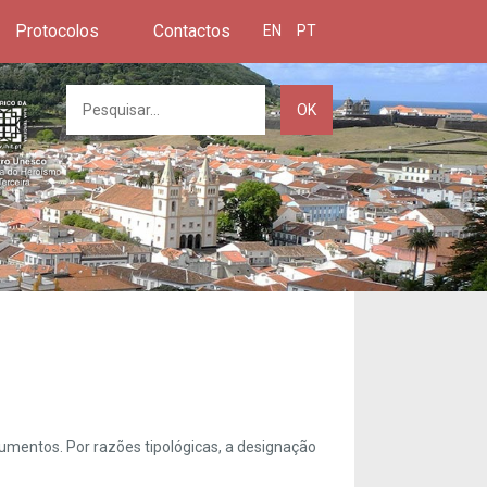
Protocolos
Contactos
EN
PT
OK
umentos. Por razões tipológicas, a designação