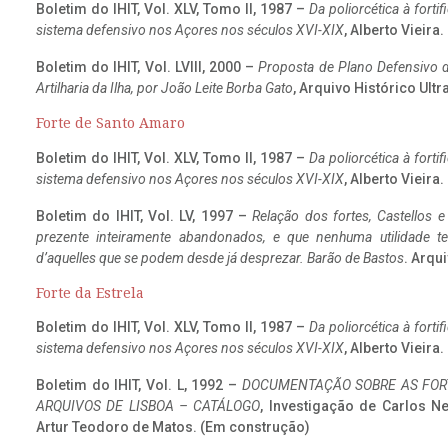
Boletim do IHIT, Vol. XLV, Tomo II, 1987 –
Da poliorcética à fort
sistema defensivo nos Açores nos séculos XVI-XIX
, Alberto Vieira
Boletim do IHIT, Vol. LVIII, 2000 –
Proposta de Plano Defensivo de
Artilharia da Ilha, por João Leite Borba Gato
, Arquivo Histórico Ult
Forte de Santo Amaro
Boletim do IHIT, Vol. XLV, Tomo II, 1987 –
Da poliorcética à fort
sistema defensivo nos Açores nos séculos XVI-XIX
, Alberto Vieira
Boletim do IHIT, Vol. LV, 1997 –
Relação dos fortes, Castellos e
prezente inteiramente abandonados, e que nenhuma utilidade 
d’aquelles que se podem desde já desprezar. Barão de Bastos
. Arqui
Forte da Estrela
Boletim do IHIT, Vol. XLV, Tomo II, 1987 –
Da poliorcética à fort
sistema defensivo nos Açores nos séculos XVI-XIX
, Alberto Vieira
Boletim do IHIT, Vol. L, 1992 –
DOCUMENTAÇÃO SOBRE AS FORT
ARQUIVOS DE LISBOA – CATÁLOGO
, Investigação de Carlos N
Artur Teodoro de Matos. (Em construção)