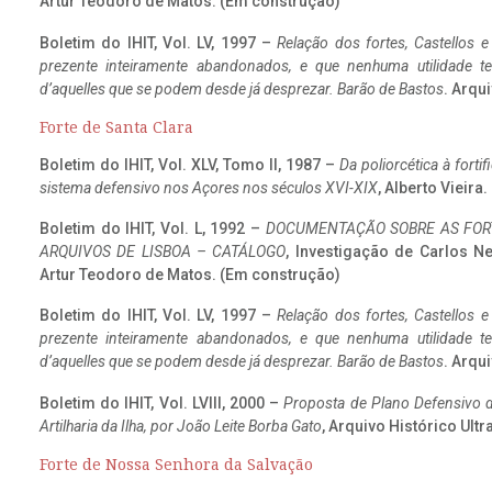
Artur Teodoro de Matos. (Em construção)
Boletim do IHIT, Vol. LV, 1997 –
Relação dos fortes, Castellos e
prezente inteiramente abandonados, e que nenhuma utilidade 
d’aquelles que se podem desde já desprezar. Barão de Bastos
. Arqui
Forte de Santa Clara
Boletim do IHIT, Vol. XLV, Tomo II, 1987 –
Da poliorcética à fort
sistema defensivo nos Açores nos séculos XVI-XIX
, Alberto Vieir
Boletim do IHIT, Vol. L, 1992 –
DOCUMENTAÇÃO SOBRE AS FORT
ARQUIVOS DE LISBOA – CATÁLOGO
, Investigação de Carlos N
Artur Teodoro de Matos. (Em construção)
Boletim do IHIT, Vol. LV, 1997 –
Relação dos fortes, Castellos e
prezente inteiramente abandonados, e que nenhuma utilidade 
d’aquelles que se podem desde já desprezar. Barão de Bastos
. Arqui
Boletim do IHIT, Vol. LVIII, 2000 –
Proposta de Plano Defensivo de
Artilharia da Ilha, por João Leite Borba Gato
, Arquivo Histórico Ult
Forte de Nossa Senhora da Salvação