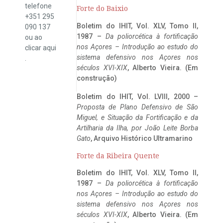
telefone
Forte do Baixio
+351 295
Boletim do IHIT, Vol. XLV, Tomo II,
090 137
1987 –
Da poliorcética à fortificação
ou ao
nos Açores – Introdução ao estudo do
clicar
aqui
sistema defensivo nos Açores nos
.
séculos XVI-XIX
, Alberto Vieira. (Em
construção)
Boletim do IHIT, Vol. LVIII, 2000 –
Proposta de Plano Defensivo de São
Miguel, e Situação da Fortificação e da
Artilharia da Ilha, por João Leite Borba
Gato
, Arquivo Histórico Ultramarino
Forte da Ribeira Quente
Boletim do IHIT, Vol. XLV, Tomo II,
1987 –
Da poliorcética à fortificação
nos Açores – Introdução ao estudo do
sistema defensivo nos Açores nos
séculos XVI-XIX
, Alberto Vieira. (Em