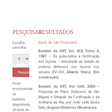
PESQUISAR
RESULTADOS
Forte de São Francisco
Escolha
uma ilha:
Boletim do IHIT, Vol. XLV, Tomo II,
1987 –
Da poliorcética à fortificação
nos Açores – Introdução ao estudo do
sistema defensivo nos Açores nos
séculos XVI-XIX
, Alberto Vieira. (Em
Pesquisar
construção)
Pode
Boletim do IHIT, Vol. LVIII, 2000 –
encomendar
Proposta de Plano Defensivo de São
os
Miguel, e Situação da Fortificação e da
boletins
Artilharia da Ilha, por João Leite Borba
disponíveis
Gato
, Arquivo Histórico Ultramarino
através do