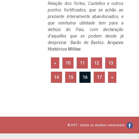
Relação dos fortes, Castellos e outros
pontos fortificados, que se achão ao
prezente inteiramente abandonados, e
que nenhuma utilidade tem para a
defeza do Pais, com declaração
d’aquelles que se podem desde já
desprezar. Barão de Bastos
. Arquivo
Histórico Militar.
«
10
11
12
13
14
15
16
17
»
© IHIT - todos os direitos reservados.