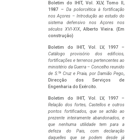
Boletim do IHIT, Vol. XLV, Tomo II,
1987 –
Da poliorcética à fortificação
nos Açores – Introdução ao estudo do
sistema defensivo nos Açores nos
séculos XVI-XIX
, Alberto Vieira. (Em
construção)
Boletim do IHIT, Vol. LV, 1997 –
Catálogo provisório dos edificios,
fortificações e terrenos pertencentes ao
ministério da Guerra – Concelho reunido
ta
de S.
Cruz e Praia, por Damião Pego
,
Direcção dos Serviços de
Engenharia do Exército.
Boletim do IHIT, Vol. LV, 1997 –
Relação dos fortes, Castellos e outros
pontos fortificados, que se achão ao
prezente inteiramente abandonados, e
que nenhuma utilidade tem para a
defeza do Pais, com declaração
daquelles que se podem desde já