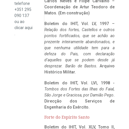
Carlos Neves e Filipe Carvalho –
telefone
Coordenação de Artur Teodoro de
+351 295
Matos. (Em construção)
090 137
ou ao
Boletim do IHIT, Vol. LV, 1997 –
clicar
aqui
Relação dos fortes, Castellos e outros
.
pontos fortificados, que se achão ao
prezente inteiramente abandonados, e
que nenhuma utilidade tem para a
defeza do Pais, com declaração
d’aquelles que se podem desde já
desprezar. Barão de Bastos
. Arquivo
Histórico Militar.
Boletim do IHIT, Vol. LVI, 1998 -
Tombos dos Fortes das Ilhas do Faial,
São Jorge e Graciosa,
por Damião Pego
.
Direcção dos Serviços de
Engenharia do Exército.
Forte do Espírito Santo
Boletim do IHIT, Vol. XLV, Tomo II,