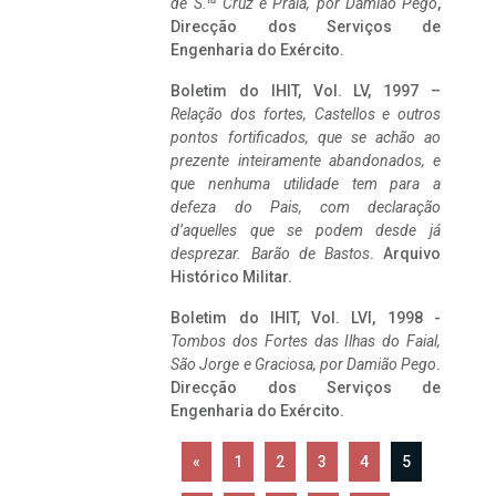
de S.
Cruz e Praia, por Damião Pego
,
Direcção dos Serviços de
Engenharia do Exército.
Boletim do IHIT, Vol. LV, 1997 –
Relação dos fortes, Castellos e outros
pontos fortificados, que se achão ao
prezente inteiramente abandonados, e
que nenhuma utilidade tem para a
defeza do Pais, com declaração
d’aquelles que se podem desde já
desprezar. Barão de Bastos
. Arquivo
Histórico Militar.
Boletim do IHIT, Vol. LVI, 1998 -
Tombos dos Fortes das Ilhas do Faial,
São Jorge e Graciosa,
por Damião Pego
.
Direcção dos Serviços de
Engenharia do Exército.
«
1
2
3
4
5