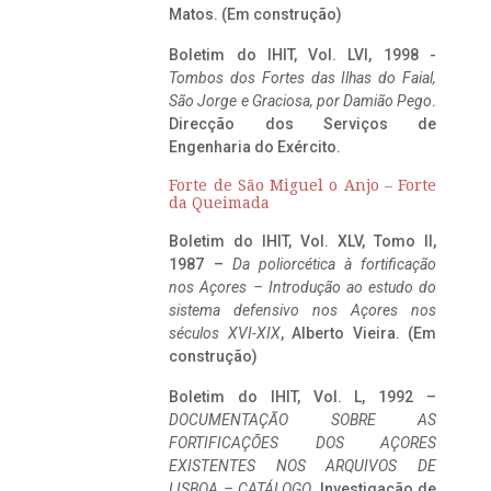
Matos. (Em construção)
Boletim do IHIT, Vol. LVI, 1998 -
Tombos dos Fortes das Ilhas do Faial,
São Jorge e Graciosa,
por Damião Pego
.
Direcção dos Serviços de
Engenharia do Exército.
Forte de São Miguel o Anjo – Forte
da Queimada
Boletim do IHIT, Vol. XLV, Tomo II,
1987 –
Da poliorcética à fortificação
nos Açores – Introdução ao estudo do
sistema defensivo nos Açores nos
séculos XVI-XIX
, Alberto Vieira. (Em
construção)
Boletim do IHIT, Vol. L, 1992 –
DOCUMENTAÇÃO SOBRE AS
FORTIFICAÇÕES DOS AÇORES
EXISTENTES NOS ARQUIVOS DE
LISBOA – CATÁLOGO
, Investigação de