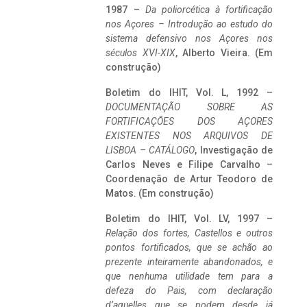
1987 –
Da poliorcética à fortificação
nos Açores – Introdução ao estudo do
sistema defensivo nos Açores nos
séculos XVI-XIX
, Alberto Vieira. (Em
construção)
Boletim do IHIT, Vol. L, 1992 –
DOCUMENTAÇÃO SOBRE AS
FORTIFICAÇÕES DOS AÇORES
EXISTENTES NOS ARQUIVOS DE
LISBOA – CATÁLOGO
, Investigação de
Carlos Neves e Filipe Carvalho –
Coordenação de Artur Teodoro de
Matos. (Em construção)
Boletim do IHIT, Vol. LV, 1997 –
Relação dos fortes, Castellos e outros
pontos fortificados, que se achão ao
prezente inteiramente abandonados, e
que nenhuma utilidade tem para a
defeza do Pais, com declaração
d’aquelles que se podem desde já