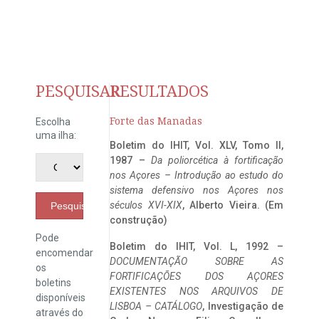
PESQUISAR
RESULTADOS
Forte das Manadas
Escolha
uma ilha:
Boletim do IHIT, Vol. XLV, Tomo II,
1987 –
Da poliorcética à fortificação
nos Açores – Introdução ao estudo do
sistema defensivo nos Açores nos
séculos XVI-XIX
, Alberto Vieira. (Em
Pesquisar
construção)
Pode
Boletim do IHIT, Vol. L, 1992 –
encomendar
DOCUMENTAÇÃO SOBRE AS
os
FORTIFICAÇÕES DOS AÇORES
boletins
EXISTENTES NOS ARQUIVOS DE
disponíveis
LISBOA – CATÁLOGO
, Investigação de
através do