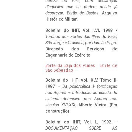
defeza do Pais, com declaração
d’aquelles que se podem desde já
desprezar. Barão de Bastos
. Arquivo
Histórico Militar.
Boletim do IHIT, Vol. LVI, 1998 -
Tombos dos Fortes das Ilhas do Faial,
São Jorge e Graciosa,
por Damião Pego
.
Direcção dos Serviços de
Engenharia do Exército.
Forte da Fajã dos Vimes – Forte de
São Sebastião
Boletim do IHIT, Vol. XLV, Tomo II,
1987 –
Da poliorcética à fortificação
nos Açores – Introdução ao estudo do
sistema defensivo nos Açores nos
séculos XVI-XIX
, Alberto Vieira. (Em
construção)
Boletim do IHIT, Vol. L, 1992 –
DOCUMENTAÇÃO SOBRE AS