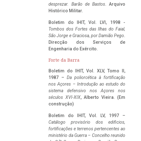
desprezar. Barão de Bastos
. Arquivo
Histórico Militar.
Boletim do IHIT, Vol. LVI, 1998 -
Tombos dos Fortes das Ilhas do Faial,
São Jorge e Graciosa,
por Damião Pego
.
Direcção dos Serviços de
Engenharia do Exército.
Forte da Barra
Boletim do IHIT, Vol. XLV, Tomo II,
1987 –
Da poliorcética à fortificação
nos Açores – Introdução ao estudo do
sistema defensivo nos Açores nos
séculos XVI-XIX
, Alberto Vieira. (Em
construção)
Boletim do IHIT, Vol. LV, 1997 –
Catálogo provisório dos edificios,
fortificações e terrenos pertencentes ao
ministério da Guerra – Concelho reunido
ta