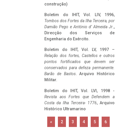
construção)
Boletim do IHIT, Vol. LIV, 1996,
Tombos dos Fortes da Ilha Terceira,
por
Damião Pego e António d’ Almeida Jr
.,
Direcção dos Serviços de
Engenharia do Exército.
Boletim do IHIT, Vol. LV, 1997 –
Relação dos fortes, Castellos e outros
pontos fortificados que devem ser
conservados para defeza permanente.
Barão de Bastos
. Arquivo Histórico
Militar.
Boletim do IHIT, Vol. LVI, 1998 -
Revista aos Fortes que Defendem a
Costa da Ilha Terceira- 1776
, Arquivo
Histórico Ultramarino
«
2
3
4
5
6