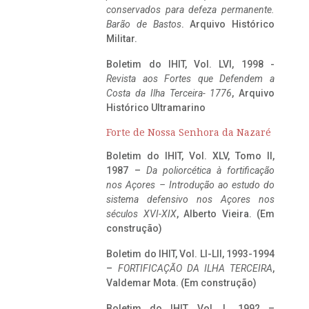
conservados para defeza permanente.
Barão de Bastos
. Arquivo Histórico
Militar.
Boletim do IHIT, Vol. LVI, 1998 -
Revista aos Fortes que Defendem a
Costa da Ilha Terceira- 1776
, Arquivo
Histórico Ultramarino
Forte de Nossa Senhora da Nazaré
Boletim do IHIT, Vol. XLV, Tomo II,
1987 –
Da poliorcética à fortificação
nos Açores – Introdução ao estudo do
sistema defensivo nos Açores nos
séculos XVI-XIX
, Alberto Vieira. (Em
construção)
Boletim do IHIT, Vol. LI-LII, 1993-1994
–
FORTIFICAÇÃO DA ILHA TERCEIRA
,
Valdemar Mota. (Em construção)
Boletim do IHIT, Vol. L, 1992 –