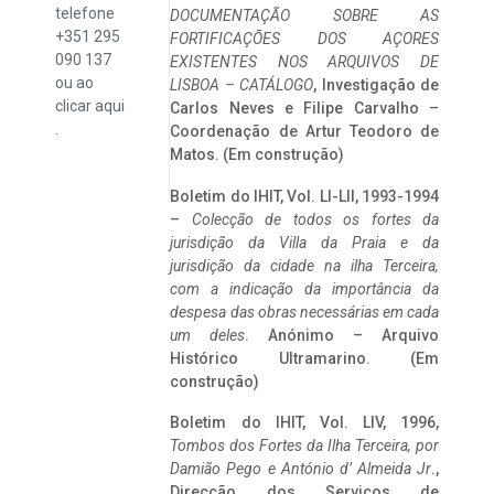
telefone
DOCUMENTAÇÃO SOBRE AS
+351 295
FORTIFICAÇÕES DOS AÇORES
090 137
EXISTENTES NOS ARQUIVOS DE
ou ao
LISBOA – CATÁLOGO
, Investigação de
clicar
aqui
Carlos Neves e Filipe Carvalho –
.
Coordenação de Artur Teodoro de
Matos. (Em construção)
Boletim do IHIT, Vol. LI-LII, 1993-1994
–
Colecção de todos os fortes da
jurisdição da Villa da Praia e da
jurisdição da cidade na ilha Terceira,
com a indicação da importância da
despesa das obras necessárias em cada
um deles
. Anónimo – Arquivo
Histórico Ultramarino. (Em
construção)
Boletim do IHIT, Vol. LIV, 1996,
Tombos dos Fortes da Ilha Terceira,
por
Damião Pego e António d’ Almeida Jr
.,
Direcção dos Serviços de