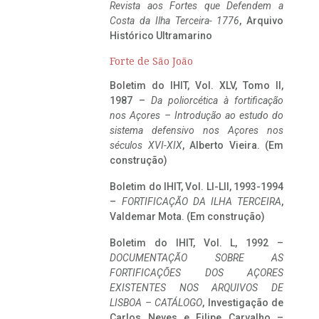
Revista aos Fortes que Defendem a
Costa da Ilha Terceira- 1776
, Arquivo
Histórico Ultramarino
Forte de São João
Boletim do IHIT, Vol. XLV, Tomo II,
1987 –
Da poliorcética à fortificação
nos Açores – Introdução ao estudo do
sistema defensivo nos Açores nos
séculos XVI-XIX
, Alberto Vieira. (Em
construção)
Boletim do IHIT, Vol. LI-LII, 1993-1994
–
FORTIFICAÇÃO DA ILHA TERCEIRA
,
Valdemar Mota. (Em construção)
Boletim do IHIT, Vol. L, 1992 –
DOCUMENTAÇÃO SOBRE AS
FORTIFICAÇÕES DOS AÇORES
EXISTENTES NOS ARQUIVOS DE
LISBOA – CATÁLOGO
, Investigação de
Carlos Neves e Filipe Carvalho –