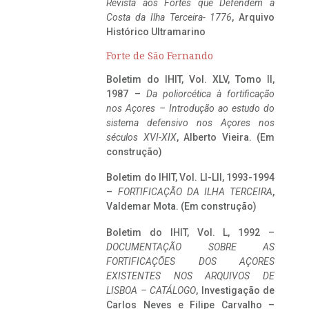
Revista aos Fortes que Defendem a
Costa da Ilha Terceira- 1776
, Arquivo
Histórico Ultramarino
Forte de São Fernando
Boletim do IHIT, Vol. XLV, Tomo II,
1987 –
Da poliorcética à fortificação
nos Açores – Introdução ao estudo do
sistema defensivo nos Açores nos
séculos XVI-XIX
, Alberto Vieira. (Em
construção)
Boletim do IHIT, Vol. LI-LII, 1993-1994
–
FORTIFICAÇÃO DA ILHA TERCEIRA
,
Valdemar Mota. (Em construção)
Boletim do IHIT, Vol. L, 1992 –
DOCUMENTAÇÃO SOBRE AS
FORTIFICAÇÕES DOS AÇORES
EXISTENTES NOS ARQUIVOS DE
LISBOA – CATÁLOGO
, Investigação de
Carlos Neves e Filipe Carvalho –