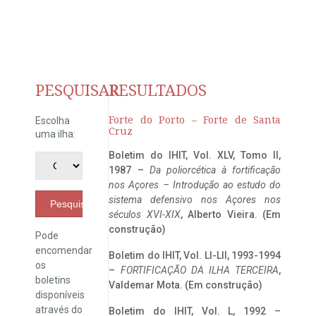
PESQUISAR
RESULTADOS
Forte do Porto – Forte de Santa
Escolha
Cruz
uma ilha:
Boletim do IHIT, Vol. XLV, Tomo II,
1987 –
Da poliorcética à fortificação
nos Açores – Introdução ao estudo do
sistema defensivo nos Açores nos
Pesquisar
séculos XVI-XIX
, Alberto Vieira. (Em
construção)
Pode
encomendar
Boletim do IHIT, Vol. LI-LII, 1993-1994
os
–
FORTIFICAÇÃO DA ILHA TERCEIRA
,
boletins
Valdemar Mota. (Em construção)
disponíveis
através do
Boletim do IHIT, Vol. L, 1992 –