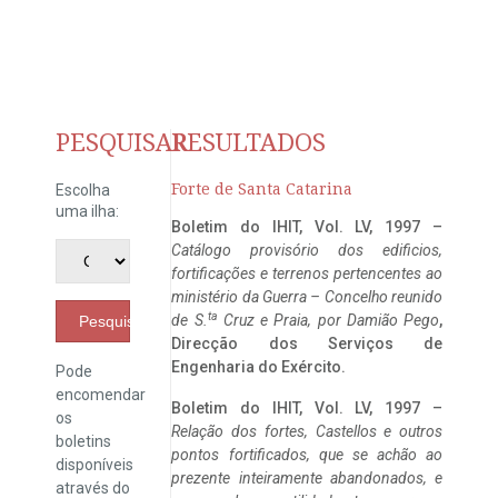
PESQUISAR
RESULTADOS
Forte de Santa Catarina
Escolha
uma ilha:
Boletim do IHIT, Vol. LV, 1997 –
Catálogo provisório dos edificios,
fortificações e terrenos pertencentes ao
ministério da Guerra – Concelho reunido
ta
de S.
Cruz e Praia, por Damião Pego
,
Pesquisar
Direcção dos Serviços de
Engenharia do Exército.
Pode
encomendar
Boletim do IHIT, Vol. LV, 1997 –
os
Relação dos fortes, Castellos e outros
boletins
pontos fortificados, que se achão ao
disponíveis
prezente inteiramente abandonados, e
através do