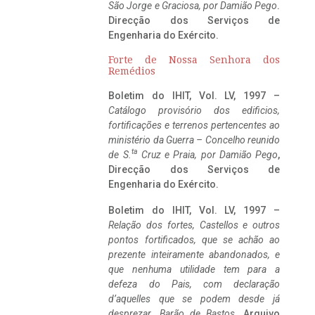
São Jorge e Graciosa,
por Damião Pego
.
Direcção dos Serviços de
Engenharia do Exército.
Forte de Nossa Senhora dos
Remédios
Boletim do IHIT, Vol. LV, 1997 –
Catálogo provisório dos edificios,
fortificações e terrenos pertencentes ao
ministério da Guerra – Concelho reunido
ta
de S.
Cruz e Praia, por Damião Pego
,
Direcção dos Serviços de
Engenharia do Exército.
Boletim do IHIT, Vol. LV, 1997 –
Relação dos fortes, Castellos e outros
pontos fortificados, que se achão ao
prezente inteiramente abandonados, e
que nenhuma utilidade tem para a
defeza do Pais, com declaração
d’aquelles que se podem desde já
desprezar. Barão de Bastos
. Arquivo