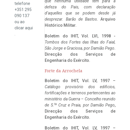
que nenhuma utilidade tem para a
telefone
defeza do Pais, com declaração
+351 295
d’aquelles que se podem desde já
090 137
desprezar. Barão de Bastos
. Arquivo
ou ao
Histórico Militar.
clicar
aqui
.
Boletim do IHIT, Vol. LVI, 1998 -
Tombos dos Fortes das Ilhas do Faial,
São Jorge e Graciosa,
por Damião Pego
.
Direcção dos Serviços de
Engenharia do Exército.
Forte da Arrochela
Boletim do IHIT, Vol. LV, 1997 –
Catálogo provisório dos edificios,
fortificações e terrenos pertencentes ao
ministério da Guerra – Concelho reunido
ta
de S.
Cruz e Praia, por Damião Pego
,
Direcção dos Serviços de
Engenharia do Exército.
Boletim do IHIT, Vol. LV, 1997 –