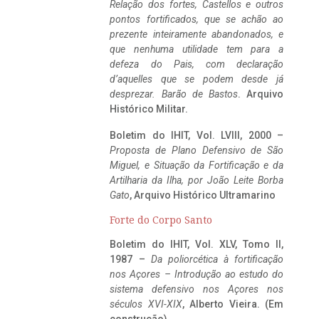
Relação dos fortes, Castellos e outros
pontos fortificados, que se achão ao
prezente inteiramente abandonados, e
que nenhuma utilidade tem para a
defeza do Pais, com declaração
d’aquelles que se podem desde já
desprezar. Barão de Bastos
. Arquivo
Histórico Militar.
Boletim do IHIT, Vol. LVIII, 2000 –
Proposta de Plano Defensivo de São
Miguel, e Situação da Fortificação e da
Artilharia da Ilha, por João Leite Borba
Gato
, Arquivo Histórico Ultramarino
Forte do Corpo Santo
Boletim do IHIT, Vol. XLV, Tomo II,
1987 –
Da poliorcética à fortificação
nos Açores – Introdução ao estudo do
sistema defensivo nos Açores nos
séculos XVI-XIX
, Alberto Vieira. (Em