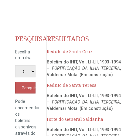
PESQUISAR
RESULTADOS
Reduto de Santa Cruz
Escolha
uma ilha:
Boletim do IHIT, Vol. LI-LII, 1993-1994
–
FORTIFICAÇÃO DA ILHA TERCEIRA
,
Valdemar Mota. (Em construção)
Reduto de Santa Teresa
Pesquisar
Boletim do IHIT, Vol. LI-LII, 1993-1994
Pode
–
FORTIFICAÇÃO DA ILHA TERCEIRA
,
encomendar
Valdemar Mota. (Em construção)
os
Forte do General Saldanha
boletins
disponíveis
Boletim do IHIT, Vol. LI-LII, 1993-1994
através do
–
FORTIFICAÇÃO DA ILHA TERCEIRA
,