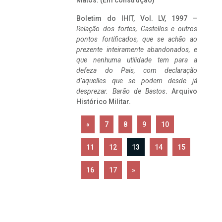
Matos. (Em construção)
Boletim do IHIT, Vol. LV, 1997 –
Relação dos fortes, Castellos e outros
pontos fortificados, que se achão ao
prezente inteiramente abandonados, e
que nenhuma utilidade tem para a
defeza do Pais, com declaração
d’aquelles que se podem desde já
desprezar. Barão de Bastos
. Arquivo
Histórico Militar.
«
7
8
9
10
11
12
13
14
15
16
17
»