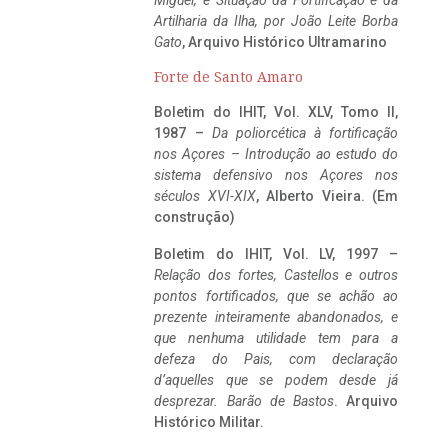
Miguel, e Situação da Fortificação e da
Artilharia da Ilha, por João Leite Borba
Gato
, Arquivo Histórico Ultramarino
Forte de Santo Amaro
Boletim do IHIT, Vol. XLV, Tomo II,
1987 –
Da poliorcética à fortificação
nos Açores – Introdução ao estudo do
sistema defensivo nos Açores nos
séculos XVI-XIX
, Alberto Vieira. (Em
construção)
Boletim do IHIT, Vol. LV, 1997 –
Relação dos fortes, Castellos e outros
pontos fortificados, que se achão ao
prezente inteiramente abandonados, e
que nenhuma utilidade tem para a
defeza do Pais, com declaração
d’aquelles que se podem desde já
desprezar. Barão de Bastos
. Arquivo
Histórico Militar.