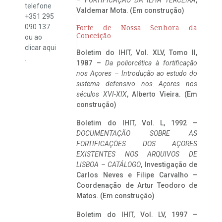
telefone
Valdemar Mota. (Em construção)
+351 295
090 137
Forte de Nossa Senhora da
Conceição
ou ao
clicar
aqui
Boletim do IHIT, Vol. XLV, Tomo II,
.
1987 –
Da poliorcética à fortificação
nos Açores – Introdução ao estudo do
sistema defensivo nos Açores nos
séculos XVI-XIX
, Alberto Vieira. (Em
construção)
Boletim do IHIT, Vol. L, 1992 –
DOCUMENTAÇÃO SOBRE AS
FORTIFICAÇÕES DOS AÇORES
EXISTENTES NOS ARQUIVOS DE
LISBOA – CATÁLOGO
, Investigação de
Carlos Neves e Filipe Carvalho –
Coordenação de Artur Teodoro de
Matos. (Em construção)
Boletim do IHIT, Vol. LV, 1997 –