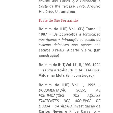
Revista aos Fortes que Defendem a
Costa da Ilha Terceira- 1776
, Arquivo
Histórico Ultramarino
Forte de São Fernando
Boletim do IHIT, Vol. XLV, Tomo II,
1987 –
Da poliorcética à fortificação
nos Açores – Introdução ao estudo do
sistema defensivo nos Açores nos
séculos XVI-XIX
, Alberto Vieira. (Em
construção)
Boletim do IHIT, Vol. LI-LII, 1993-1994
–
FORTIFICAÇÃO DA ILHA TERCEIRA
,
Valdemar Mota. (Em construção)
Boletim do IHIT, Vol. L, 1992 –
DOCUMENTAÇÃO SOBRE AS
FORTIFICAÇÕES DOS AÇORES
EXISTENTES NOS ARQUIVOS DE
LISBOA – CATÁLOGO
, Investigação de
Carlos Neves e Filipe Carvalho –