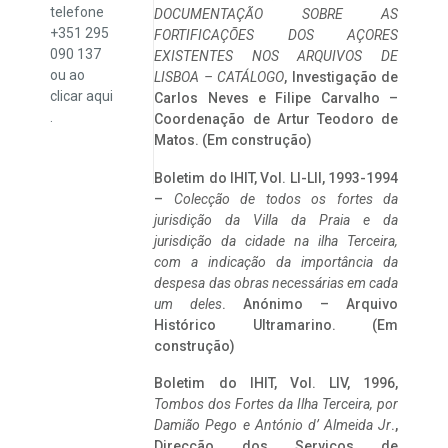
telefone
DOCUMENTAÇÃO SOBRE AS
+351 295
FORTIFICAÇÕES DOS AÇORES
090 137
EXISTENTES NOS ARQUIVOS DE
ou ao
LISBOA – CATÁLOGO
, Investigação de
clicar
aqui
Carlos Neves e Filipe Carvalho –
.
Coordenação de Artur Teodoro de
Matos. (Em construção)
Boletim do IHIT, Vol. LI-LII, 1993-1994
–
Colecção de todos os fortes da
jurisdição da Villa da Praia e da
jurisdição da cidade na ilha Terceira,
com a indicação da importância da
despesa das obras necessárias em cada
um deles
. Anónimo – Arquivo
Histórico Ultramarino. (Em
construção)
Boletim do IHIT, Vol. LIV, 1996,
Tombos dos Fortes da Ilha Terceira,
por
Damião Pego e António d’ Almeida Jr
.,
Direcção dos Serviços de