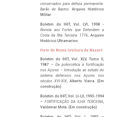
conservados para defeza permanente.
Barão de Bastos
. Arquivo Histórico
Militar.
Boletim do IHIT, Vol. LVI, 1998 -
Revista aos Fortes que Defendem a
Costa da Ilha Terceira- 1776
, Arquivo
Histórico Ultramarino
Forte de Nossa Senhora da Nazaré
Boletim do IHIT, Vol. XLV, Tomo II,
1987 –
Da poliorcética à fortificação
nos Açores – Introdução ao estudo do
sistema defensivo nos Açores nos
séculos XVI-XIX
, Alberto Vieira. (Em
construção)
Boletim do IHIT, Vol. LI-LII, 1993-1994
–
FORTIFICAÇÃO DA ILHA TERCEIRA
,
Valdemar Mota. (Em construção)
Boletim do IHIT, Vol. L, 1992 –