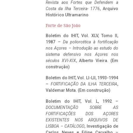
Revista aos Fortes que Defendem a
Costa da Ilha Terceira- 1776
, Arquivo
Histórico Ultramarino
Forte de São João
Boletim do IHIT, Vol. XLV, Tomo II,
1987 –
Da poliorcética à fortificação
nos Açores – Introdução ao estudo do
sistema defensivo nos Açores nos
séculos XVI-XIX
, Alberto Vieira. (Em
construção)
Boletim do IHIT, Vol. LI-LII, 1993-1994
–
FORTIFICAÇÃO DA ILHA TERCEIRA
,
Valdemar Mota. (Em construção)
Boletim do IHIT, Vol. L, 1992 –
DOCUMENTAÇÃO SOBRE AS
FORTIFICAÇÕES DOS AÇORES
EXISTENTES NOS ARQUIVOS DE
LISBOA – CATÁLOGO
, Investigação de
Carlos Neves e Filipe Carvalho –