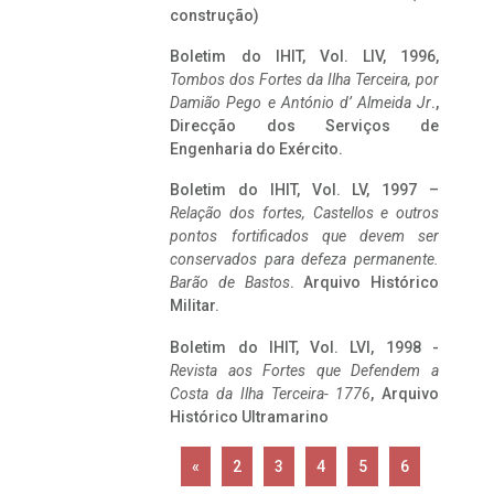
construção)
Boletim do IHIT, Vol. LIV, 1996,
Tombos dos Fortes da Ilha Terceira,
por
Damião Pego e António d’ Almeida Jr
.,
Direcção dos Serviços de
Engenharia do Exército.
Boletim do IHIT, Vol. LV, 1997 –
Relação dos fortes, Castellos e outros
pontos fortificados que devem ser
conservados para defeza permanente.
Barão de Bastos
. Arquivo Histórico
Militar.
Boletim do IHIT, Vol. LVI, 1998 -
Revista aos Fortes que Defendem a
Costa da Ilha Terceira- 1776
, Arquivo
Histórico Ultramarino
«
2
3
4
5
6