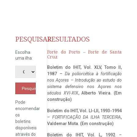
PESQUISAR
RESULTADOS
Forte do Porto – Forte de Santa
Escolha
Cruz
uma ilha:
Boletim do IHIT, Vol. XLV, Tomo II,
1987 –
Da poliorcética à fortificação
nos Açores – Introdução ao estudo do
sistema defensivo nos Açores nos
Pesquisar
séculos XVI-XIX
, Alberto Vieira. (Em
construção)
Pode
encomendar
Boletim do IHIT, Vol. LI-LII, 1993-1994
os
–
FORTIFICAÇÃO DA ILHA TERCEIRA
,
boletins
Valdemar Mota. (Em construção)
disponíveis
através do
Boletim do IHIT, Vol. L, 1992 –