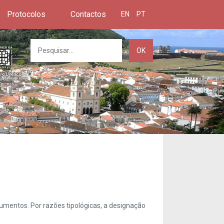
Protocolos
Contactos
EN
PT
OK
umentos. Por razões tipológicas, a designação