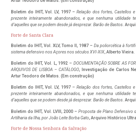
Artur Teodoro de Matos. (Em construção)
Boletim do IHIT, Vol. LV, 1997 –
Relação dos fortes, Castellos e
prezente inteiramente abandonados, e que nenhuma utilidade 
d’aquelles que se podem desde já desprezar. Barão de Bastos
. Arqui
Forte de Santa Clara
Boletim do IHIT, Vol. XLV, Tomo II, 1987 –
Da poliorcética à fort
sistema defensivo nos Açores nos séculos XVI-XIX
, Alberto Vieir
Boletim do IHIT, Vol. L, 1992 –
DOCUMENTAÇÃO SOBRE AS FORT
ARQUIVOS DE LISBOA – CATÁLOGO
, Investigação de Carlos N
Artur Teodoro de Matos. (Em construção)
Boletim do IHIT, Vol. LV, 1997 –
Relação dos fortes, Castellos e
prezente inteiramente abandonados, e que nenhuma utilidade 
d’aquelles que se podem desde já desprezar. Barão de Bastos
. Arqui
Boletim do IHIT, Vol. LVIII, 2000 –
Proposta de Plano Defensivo de
Artilharia da Ilha, por João Leite Borba Gato
, Arquivo Histórico Ult
Forte de Nossa Senhora da Salvação