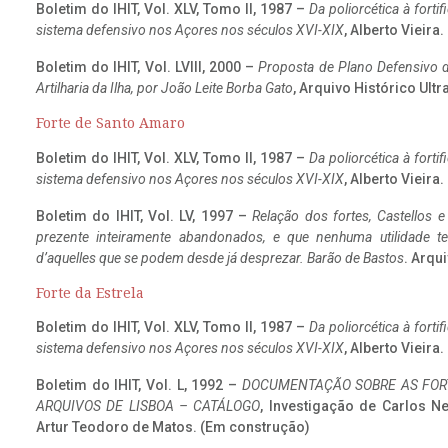
Boletim do IHIT, Vol. XLV, Tomo II, 1987 –
Da poliorcética à fort
sistema defensivo nos Açores nos séculos XVI-XIX
, Alberto Vieira
Boletim do IHIT, Vol. LVIII, 2000 –
Proposta de Plano Defensivo de
Artilharia da Ilha, por João Leite Borba Gato
, Arquivo Histórico Ult
Forte de Santo Amaro
Boletim do IHIT, Vol. XLV, Tomo II, 1987 –
Da poliorcética à fort
sistema defensivo nos Açores nos séculos XVI-XIX
, Alberto Vieira
Boletim do IHIT, Vol. LV, 1997 –
Relação dos fortes, Castellos e
prezente inteiramente abandonados, e que nenhuma utilidade 
d’aquelles que se podem desde já desprezar. Barão de Bastos
. Arqui
Forte da Estrela
Boletim do IHIT, Vol. XLV, Tomo II, 1987 –
Da poliorcética à fort
sistema defensivo nos Açores nos séculos XVI-XIX
, Alberto Vieira
Boletim do IHIT, Vol. L, 1992 –
DOCUMENTAÇÃO SOBRE AS FORT
ARQUIVOS DE LISBOA – CATÁLOGO
, Investigação de Carlos N
Artur Teodoro de Matos. (Em construção)