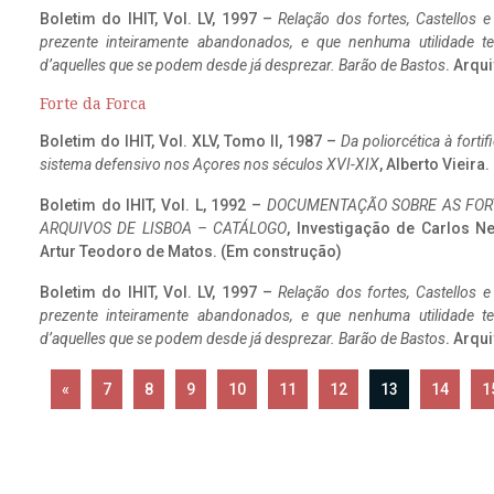
Boletim do IHIT, Vol. LV, 1997 –
Relação dos fortes, Castellos e
prezente inteiramente abandonados, e que nenhuma utilidade 
d’aquelles que se podem desde já desprezar. Barão de Bastos
. Arqui
Forte da Forca
Boletim do IHIT, Vol. XLV, Tomo II, 1987 –
Da poliorcética à fort
sistema defensivo nos Açores nos séculos XVI-XIX
, Alberto Vieira
Boletim do IHIT, Vol. L, 1992 –
DOCUMENTAÇÃO SOBRE AS FORT
ARQUIVOS DE LISBOA – CATÁLOGO
, Investigação de Carlos N
Artur Teodoro de Matos. (Em construção)
Boletim do IHIT, Vol. LV, 1997 –
Relação dos fortes, Castellos e
prezente inteiramente abandonados, e que nenhuma utilidade 
d’aquelles que se podem desde já desprezar. Barão de Bastos
. Arqui
«
7
8
9
10
11
12
13
14
1