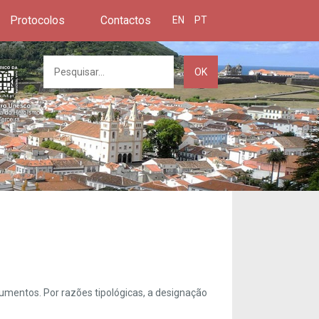
Protocolos
Contactos
EN
PT
OK
umentos. Por razões tipológicas, a designação