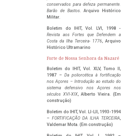
conservados para defeza permanente.
Barão de Bastos
. Arquivo Histórico
Militar.
Boletim do IHIT, Vol. LVI, 1998 -
Revista aos Fortes que Defendem a
Costa da Ilha Terceira- 1776
, Arquivo
Histórico Ultramarino
Forte de Nossa Senhora da Nazaré
Boletim do IHIT, Vol. XLV, Tomo II,
1987 –
Da poliorcética à fortificação
nos Açores – Introdução ao estudo do
sistema defensivo nos Açores nos
séculos XVI-XIX
, Alberto Vieira. (Em
construção)
Boletim do IHIT, Vol. LI-LII, 1993-1994
–
FORTIFICAÇÃO DA ILHA TERCEIRA
,
Valdemar Mota. (Em construção)
Boletim do IHIT, Vol. L, 1992 –