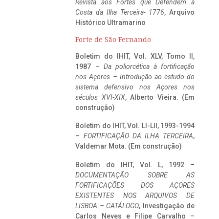
Revista aos Fortes que Defendem a
Costa da Ilha Terceira- 1776
, Arquivo
Histórico Ultramarino
Forte de São Fernando
Boletim do IHIT, Vol. XLV, Tomo II,
1987 –
Da poliorcética à fortificação
nos Açores – Introdução ao estudo do
sistema defensivo nos Açores nos
séculos XVI-XIX
, Alberto Vieira. (Em
construção)
Boletim do IHIT, Vol. LI-LII, 1993-1994
–
FORTIFICAÇÃO DA ILHA TERCEIRA
,
Valdemar Mota. (Em construção)
Boletim do IHIT, Vol. L, 1992 –
DOCUMENTAÇÃO SOBRE AS
FORTIFICAÇÕES DOS AÇORES
EXISTENTES NOS ARQUIVOS DE
LISBOA – CATÁLOGO
, Investigação de
Carlos Neves e Filipe Carvalho –