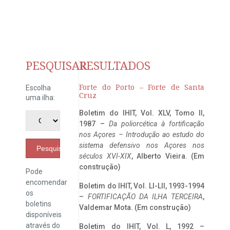
PESQUISAR
RESULTADOS
Forte do Porto – Forte de Santa
Escolha
Cruz
uma ilha:
Boletim do IHIT, Vol. XLV, Tomo II,
1987 –
Da poliorcética à fortificação
nos Açores – Introdução ao estudo do
sistema defensivo nos Açores nos
Pesquisar
séculos XVI-XIX
, Alberto Vieira. (Em
construção)
Pode
encomendar
Boletim do IHIT, Vol. LI-LII, 1993-1994
os
–
FORTIFICAÇÃO DA ILHA TERCEIRA
,
boletins
Valdemar Mota. (Em construção)
disponíveis
através do
Boletim do IHIT, Vol. L, 1992 –