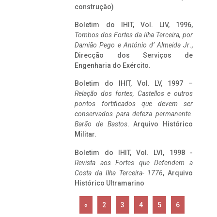
construção)
Boletim do IHIT, Vol. LIV, 1996,
Tombos dos Fortes da Ilha Terceira,
por
Damião Pego e António d’ Almeida Jr
.,
Direcção dos Serviços de
Engenharia do Exército.
Boletim do IHIT, Vol. LV, 1997 –
Relação dos fortes, Castellos e outros
pontos fortificados que devem ser
conservados para defeza permanente.
Barão de Bastos
. Arquivo Histórico
Militar.
Boletim do IHIT, Vol. LVI, 1998 -
Revista aos Fortes que Defendem a
Costa da Ilha Terceira- 1776
, Arquivo
Histórico Ultramarino
«
2
3
4
5
6