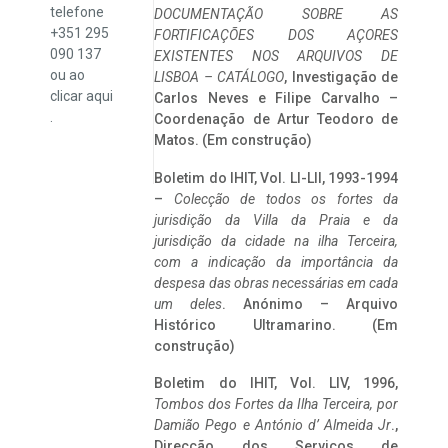
telefone
DOCUMENTAÇÃO SOBRE AS
+351 295
FORTIFICAÇÕES DOS AÇORES
090 137
EXISTENTES NOS ARQUIVOS DE
ou ao
LISBOA – CATÁLOGO
, Investigação de
clicar
aqui
Carlos Neves e Filipe Carvalho –
.
Coordenação de Artur Teodoro de
Matos. (Em construção)
Boletim do IHIT, Vol. LI-LII, 1993-1994
–
Colecção de todos os fortes da
jurisdição da Villa da Praia e da
jurisdição da cidade na ilha Terceira,
com a indicação da importância da
despesa das obras necessárias em cada
um deles
. Anónimo – Arquivo
Histórico Ultramarino. (Em
construção)
Boletim do IHIT, Vol. LIV, 1996,
Tombos dos Fortes da Ilha Terceira,
por
Damião Pego e António d’ Almeida Jr
.,
Direcção dos Serviços de