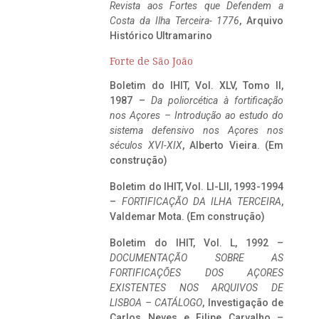
Revista aos Fortes que Defendem a
Costa da Ilha Terceira- 1776
, Arquivo
Histórico Ultramarino
Forte de São João
Boletim do IHIT, Vol. XLV, Tomo II,
1987 –
Da poliorcética à fortificação
nos Açores – Introdução ao estudo do
sistema defensivo nos Açores nos
séculos XVI-XIX
, Alberto Vieira. (Em
construção)
Boletim do IHIT, Vol. LI-LII, 1993-1994
–
FORTIFICAÇÃO DA ILHA TERCEIRA
,
Valdemar Mota. (Em construção)
Boletim do IHIT, Vol. L, 1992 –
DOCUMENTAÇÃO SOBRE AS
FORTIFICAÇÕES DOS AÇORES
EXISTENTES NOS ARQUIVOS DE
LISBOA – CATÁLOGO
, Investigação de
Carlos Neves e Filipe Carvalho –