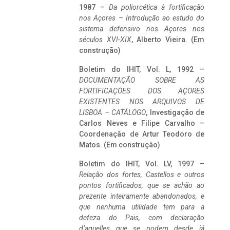
1987 –
Da poliorcética à fortificação
nos Açores – Introdução ao estudo do
sistema defensivo nos Açores nos
séculos XVI-XIX
, Alberto Vieira. (Em
construção)
Boletim do IHIT, Vol. L, 1992 –
DOCUMENTAÇÃO SOBRE AS
FORTIFICAÇÕES DOS AÇORES
EXISTENTES NOS ARQUIVOS DE
LISBOA – CATÁLOGO
, Investigação de
Carlos Neves e Filipe Carvalho –
Coordenação de Artur Teodoro de
Matos. (Em construção)
Boletim do IHIT, Vol. LV, 1997 –
Relação dos fortes, Castellos e outros
pontos fortificados, que se achão ao
prezente inteiramente abandonados, e
que nenhuma utilidade tem para a
defeza do Pais, com declaração
d’aquelles que se podem desde já