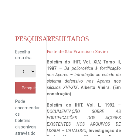
PESQUISAR
RESULTADOS
Forte de São Francisco Xavier
Escolha
uma ilha:
Boletim do IHIT, Vol. XLV, Tomo II,
1987 –
Da poliorcética à fortificação
nos Açores – Introdução ao estudo do
sistema defensivo nos Açores nos
séculos XVI-XIX
, Alberto Vieira. (Em
Pesquisar
construção)
Pode
Boletim do IHIT, Vol. L, 1992 –
encomendar
DOCUMENTAÇÃO SOBRE AS
os
FORTIFICAÇÕES DOS AÇORES
boletins
EXISTENTES NOS ARQUIVOS DE
disponíveis
LISBOA – CATÁLOGO
, Investigação de
através do