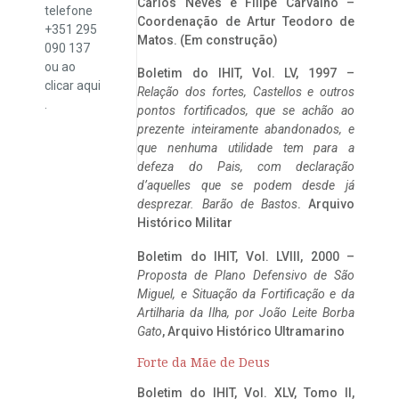
Carlos Neves e Filipe Carvalho –
telefone
Coordenação de Artur Teodoro de
+351 295
Matos. (Em construção)
090 137
ou ao
Boletim do IHIT, Vol. LV, 1997 –
clicar
aqui
Relação dos fortes, Castellos e outros
.
pontos fortificados, que se achão ao
prezente inteiramente abandonados, e
que nenhuma utilidade tem para a
defeza do Pais, com declaração
d’aquelles que se podem desde já
desprezar. Barão de Bastos
. Arquivo
Histórico Militar
Boletim do IHIT, Vol. LVIII, 2000 –
Proposta de Plano Defensivo de São
Miguel, e Situação da Fortificação e da
Artilharia da Ilha, por João Leite Borba
Gato
, Arquivo Histórico Ultramarino
Forte da Mãe de Deus
Boletim do IHIT, Vol. XLV, Tomo II,